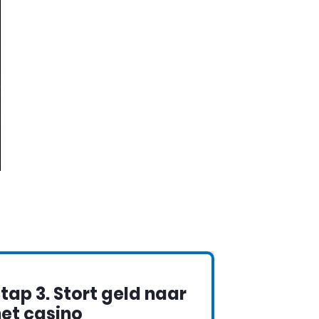
tap 3. Stort geld naar
Stap 4. 
et casino
Dice en 