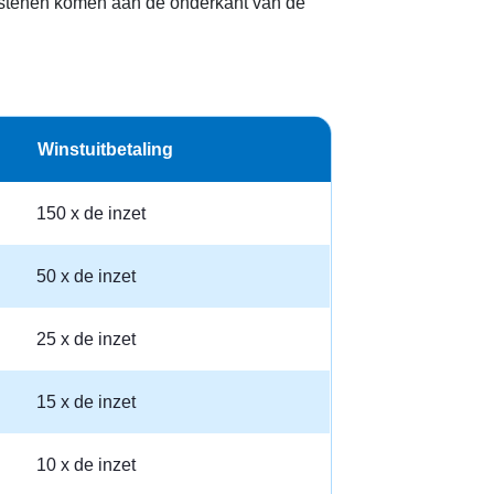
stenen komen aan de onderkant van de
Winstuitbetaling
150 x de inzet
50 x de inzet
25 x de inzet
15 x de inzet
10 x de inzet