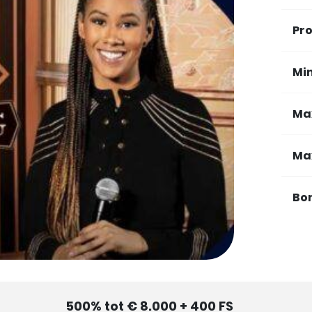
Pr
Mi
Ma
Ma
Bo
500% tot € 8.000 + 400 FS