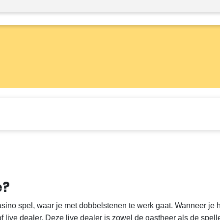
e?
asino spel, waar je met dobbelstenen te werk gaat. Wanneer je he
 live dealer. Deze live dealer is zowel de gastheer als de spelle