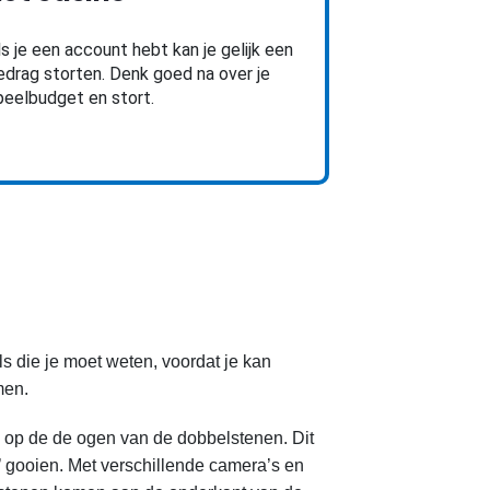
ls je een account hebt kan je gelijk een
Yes, je kan be
edrag storten. Denk goed na over je
Lightning Dice 
peelbudget en stort.
ls die je moet weten, voordat je kan
men.
e op de de ogen van de dobbelstenen. Dit
n’ gooien. Met verschillende camera’s en