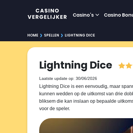
Casino’s
Casino Bon
›
›
HOME
SPELLEN
LIGHTNING DICE
Lightning Dice
Laatste update op
: 30/06/2026
Lightning Dice is een eenvoudig, maar spann
kunnen wedden op de uitkomst van drie dobbe
bliksem die kan inslaan op bepaalde uitkoms
voor de speler.