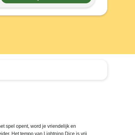
t spel opent, word je vriendelijk en
ider. Het tempo van Lightning Dice is vrij