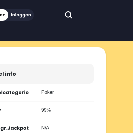
ren
Inloggen
l info
elcategorie
Poker
P
99%
ogr.Jackpot
N/A