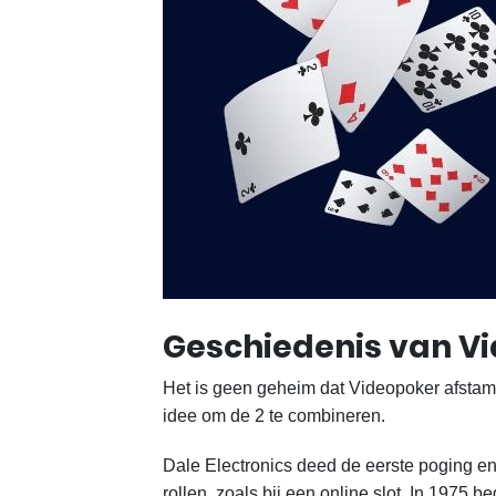
Geschiedenis van V
Het is geen geheim dat Videopoker afstam
idee om de 2 te combineren.
Dale Electronics deed de eerste poging en
rollen, zoals bij een online slot. In 1975