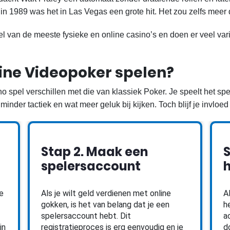
n in 1989 was het in Las Vegas een grote hit. Het zou zelfs meer
l van de meeste fysieke en online casino’s en doen er veel var
line Videopoker spelen?
o spel verschillen met die van klassiek Poker. Je speelt het spel
nder tactiek en wat meer geluk bij kijken. Toch blijf je invloed
Stap 2. Maak een
S
spelersaccount
e
Als je wilt geld verdienen met online
A
gokken, is het van belang dat je een
h
spelersaccount hebt. Dit
a
jn
registratieproces is erg eenvoudig en je
d