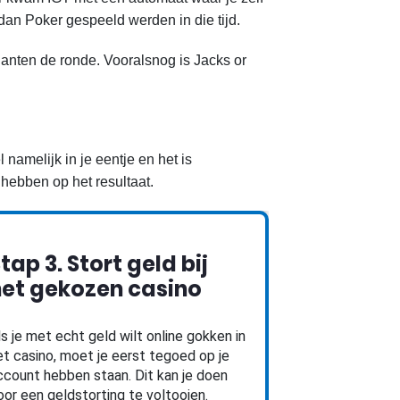
 dan Poker gespeeld werden in die tijd.
ianten de ronde. Vooralsnog is Jacks or
 namelijk in je eentje en het is
 hebben op het resultaat.
tap 3. Stort geld bij
Stap 4. 
het gekozen casino
win!
ls je met echt geld wilt online gokken in
Nu je tegoed o
et casino, moet je eerst tegoed op je
staan, kan je je
ccount hebben staan. Dit kan je doen
online casino s
oor een geldstorting te voltooien.
bij de online s