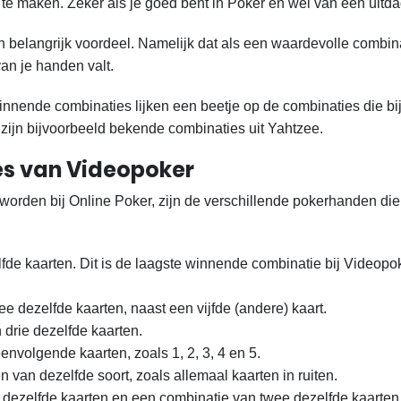
 maken. Zeker als je goed bent in Poker en wel van een uitdagin
belangrijk voordeel. Namelijk dat als een waardevolle combina
van je handen valt.
innende combinaties lijken een beetje op de combinaties die bi
d zijn bijvoorbeeld bekende combinaties uit Yahtzee.
s van Videopoker
rden bij Online Poker, zijn de verschillende pokerhanden die je
fde kaarten. Dit is de laagste winnende combinatie bij Videopoke
e dezelfde kaarten, naast een vijfde (andere) kaart.
 drie dezelfde kaarten.
envolgende kaarten, zoals 1, 2, 3, 4 en 5.
en van dezelfde soort, zoals allemaal kaarten in ruiten.
 dezelfde kaarten en een combinatie van twee dezelfde kaarten.