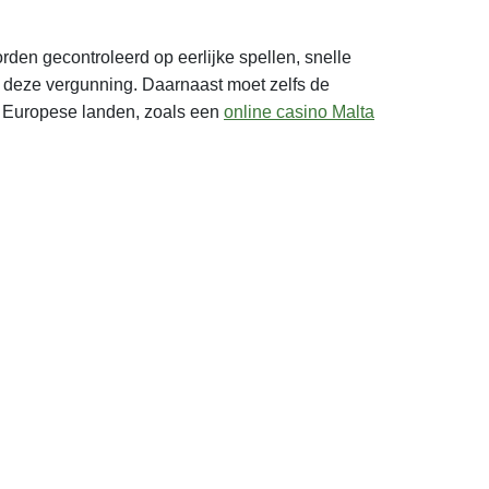
orden gecontroleerd op eerlijke spellen, snelle
et deze vergunning. Daarnaast moet zelfs de
re Europese landen, zoals een
online casino Malta