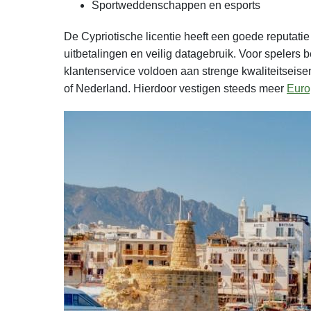
Sportweddenschappen en esports
De Cypriotische licentie heeft een goede reputatie
uitbetalingen en veilig datagebruik. Voor spelers
klantenservice voldoen aan strenge kwaliteitseise
of Nederland. Hierdoor vestigen steeds meer
Euro