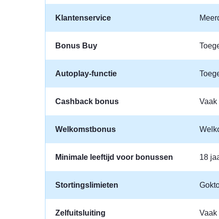
Klantenservice
Meerd
Bonus Buy
Toeg
Autoplay-functie
Toeg
Cashback bonus
Vaak 
Welkomstbonus
Welko
Minimale leeftijd voor bonussen
18 ja
Stortingslimieten
Gokto
Zelfuitsluiting
Vaak 