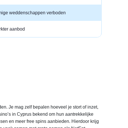
ige weddenschappen verboden
kter aanbod
en. Je mag zelf bepalen hoeveel je stort of inzet,
casino’s in Cyprus bekend om hun aantrekkelijke
en en meer free spins aanbieden. Hierdoor krijg