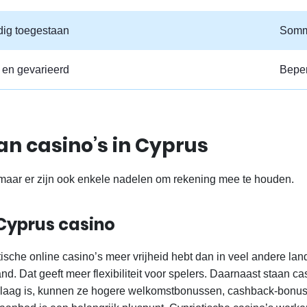
dig toegestaan
Somm
 en gevarieerd
Beper
n casino’s in Cyprus
 maar er zijn ook enkele nadelen om rekening mee te houden.
 Cyprus casino
tische online casino’s meer vrijheid hebt dan in veel andere land
land. Dat geeft meer flexibiliteit voor spelers. Daarnaast staan 
 laag is, kunnen ze hogere welkomstbonussen, cashback-bonuss