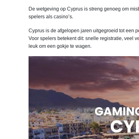
De wetgeving op Cyprus is streng genoeg om misbru
spelers als casino’s.
Cyprus is de afgelopen jaren uitgegroeid tot een po
Voor spelers betekent dit: snelle registratie, ve
leuk om een gokje te wagen.