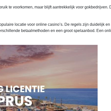
ik te voorkomen, maar blijft aantrekkelijk voor gokbedrijven. 
pulaire locatie voor online casino’s. De regels zijn duidelijk en
el verschillende betaalmethoden en een groot spelaanbod. Een o