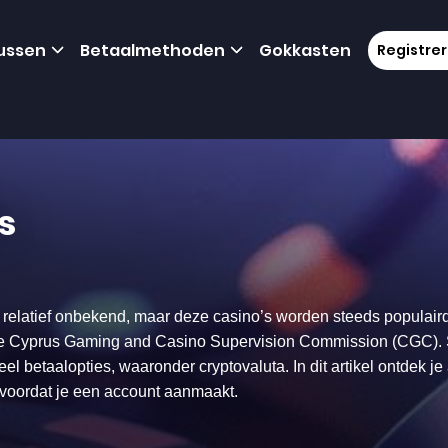
ussen
Betaalmethoden
Gokkasten
Registre
s
 relatief onbekend, maar deze casino’s worden steeds populaird
 de Cyprus Gaming and Casino Supervision Commission (CGC). S
el betaalopties, waaronder cryptovaluta. In dit artikel ontdek je
 voordat je een account aanmaakt.