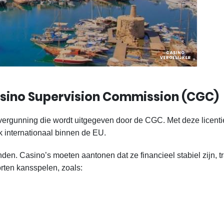
sino Supervision Commission (CGC)
vergunning die wordt uitgegeven door de CGC. Met deze licenti
 internationaal binnen de EU.
n. Casino’s moeten aantonen dat ze financieel stabiel zijn, t
orten kansspelen, zoals: