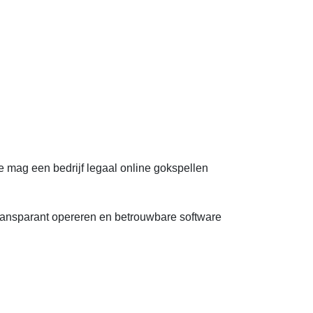
e mag een bedrijf legaal online gokspellen
ransparant opereren en betrouwbare software