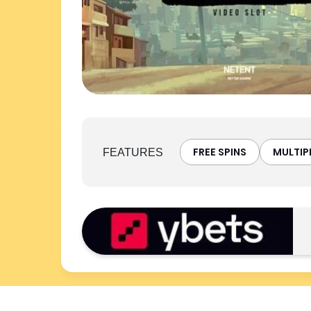
FREE SPINS
MULTIP
FEATURES