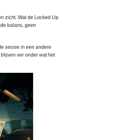
ten zicht. Wat de Locked Up
ende balans, geen
de sessie in een andere
blijven ver onder wat het