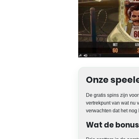
Onze speel
De gratis spins zijn voor
vertrekpunt van wat nu v
verwachten dat het nog 
Wat de bonus