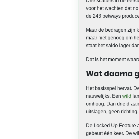
Drie scatters in de eerst
voor het wachten dat no
de 243 betways produce
Maar de bedragen zijn kl
maar niet genoeg om het 
staat het saldo lager da
Dat is het moment waaro
Wat daarna g
Het basisspel hervat. D
nauwelijks. Een
wild
lan
omhoog. Dan drie draaien
uitslagen, geen richting.
De Locked Up Feature ac
gebeurt één keer. De wil