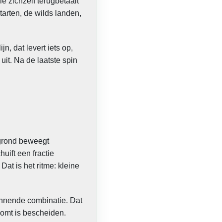
ie zichzelf terugbetaalt
arten, de wilds landen,
n, dat levert iets op,
uit. Na de laatste spin
rgrond beweegt
uift een fractie
at is het ritme: kleine
winnende combinatie. Dat
komt is bescheiden.