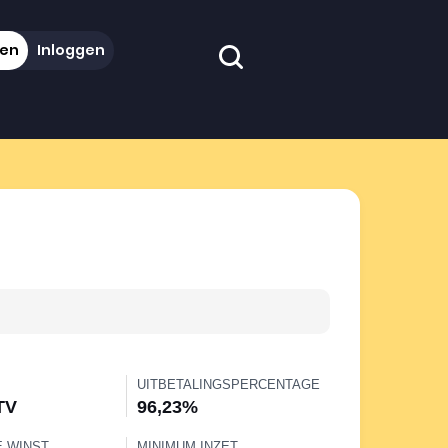
ren
Inloggen
UITBETALINGSPERCENTAGE
TV
96,23%
 WINST
MINIMUM INZET