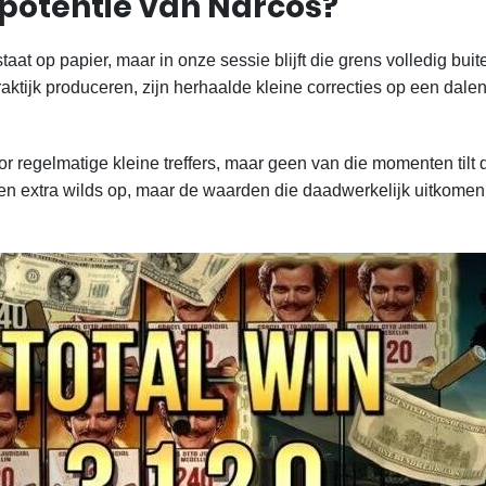
npotentie van Narcos?
aat op papier, maar in onze sessie blijft die grens volledig bui
raktijk produceren, zijn herhaalde kleine correcties op een dal
r regelmatige kleine treffers, maar geen van die momenten tilt 
eren extra wilds op, maar de waarden die daadwerkelijk uitkomen 