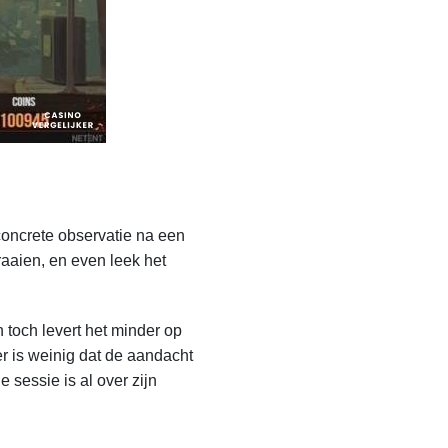
 concrete observatie na een
raaien, en even leek het
toch levert het minder op
er is weinig dat de aandacht
sessie is al over zijn