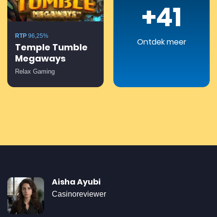
+41
RTP
96,25%
Ontdek meer
Temple Tumble
Megaways
Relax Gaming
Aisha Ayubi
Casinoreviewer