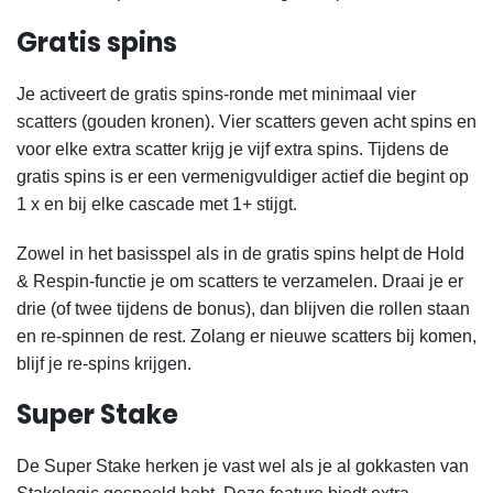
Gratis spins
Je activeert de gratis spins-ronde met minimaal vier
scatters (gouden kronen). Vier scatters geven acht spins en
voor elke extra scatter krijg je vijf extra spins. Tijdens de
gratis spins is er een vermenigvuldiger actief die begint op
1 x en bij elke cascade met 1+ stijgt.
Zowel in het basisspel als in de gratis spins helpt de Hold
& Respin-functie je om scatters te verzamelen. Draai je er
drie (of twee tijdens de bonus), dan blijven die rollen staan
en re-spinnen de rest. Zolang er nieuwe scatters bij komen,
blijf je re-spins krijgen.
Super Stake
De Super Stake herken je vast wel als je al gokkasten van