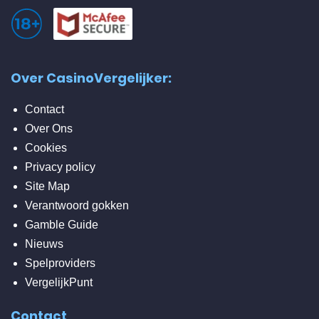
Over CasinoVergelijker:
Contact
Over Ons
Cookies
Privacy policy
Site Map
Verantwoord gokken
Gamble Guide
Nieuws
Spelproviders
VergelijkPunt
Contact