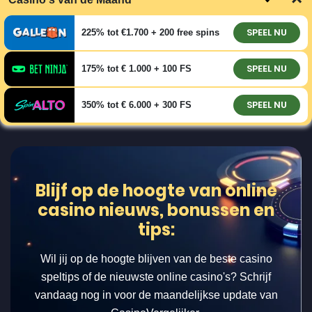
SPEEL NU
225% tot €1.700 + 200 free spins
SPEEL NU
175% tot € 1.000 + 100 FS
SPEEL NU
350% tot € 6.000 + 300 FS
Blijf op de hoogte van online
casino nieuws, bonussen en
tips:
Wil jij op de hoogte blijven van de beste casino
speltips of de nieuwste online casino's? Schrijf
vandaag nog in voor de maandelijkse update van