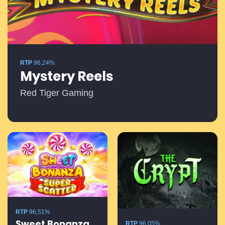
RTP
96,24%
Mystery Reels
Red Tiger Gaming
RTP
96,51%
Sweet Bonanza
RTP
96,05%