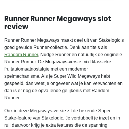
Runner Runner Megaways slot
review
Runner Runner Megaways maakt deel uit van Stakelogic’s
goed gevulde Runner-collectie. Denk aan titels als
Random Runner
, Nudge Runner en natuurlijk de originele
Runner Runner. De Megaways-versie mixt klassieke
fruitautomaatnostalgie met een moderner
spelmechanisme. Als je Super Wild Megaways hebt
gespeeld, dan weet je ongeveer wat je kan verwachten en
dan is er nog de opvallende gelijkenis met Random
Runner.
Ook in deze Megaways-versie zit de bekende Super
Stake-feature van Stakelogic. Je verdubbelt je inzet en in
ruil daarvoor krijg je extra features die de spanning