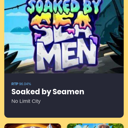
RTP
96.04%
Soaked by Seamen
No Limit City