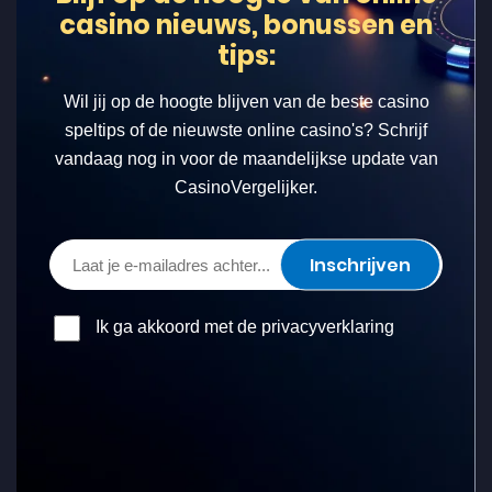
casino nieuws, bonussen en
tips:
Wil jij op de hoogte blijven van de beste casino
speltips of de nieuwste online casino's? Schrijf
vandaag nog in voor de maandelijkse update van
CasinoVergelijker.
Ik ga akkoord met de privacyverklaring