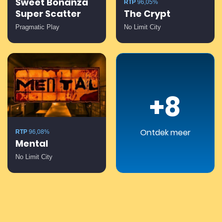
Sweet Bonanza
RTP
96,05%
Super Scatter
The Crypt
Pragmatic Play
No Limit City
+8
Ontdek meer
RTP
96,08%
Mental
No Limit City