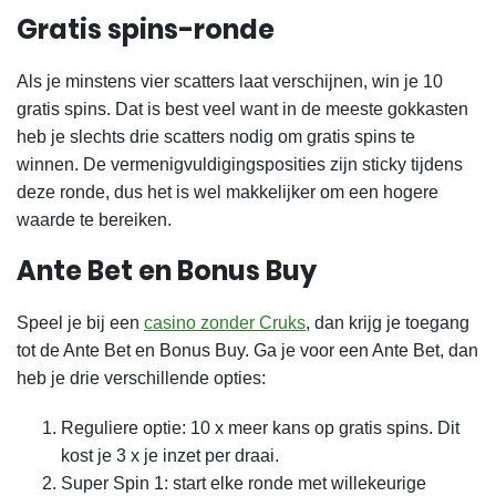
Gratis spins-ronde
Als je minstens vier scatters laat verschijnen, win je 10
gratis spins. Dat is best veel want in de meeste gokkasten
heb je slechts drie scatters nodig om gratis spins te
winnen. De vermenigvuldigingsposities zijn sticky tijdens
deze ronde, dus het is wel makkelijker om een ​​hogere
waarde te bereiken.
Ante Bet en Bonus Buy
Speel je bij een
casino zonder Cruks
, dan krijg je toegang
tot de Ante Bet en Bonus Buy. Ga je voor een Ante Bet, dan
heb je drie verschillende opties:
Reguliere optie: 10 x meer kans op gratis spins. Dit
kost je 3 x je inzet per draai.
Super Spin 1: start elke ronde met willekeurige