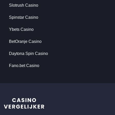
Slotrush Casino
Spinstar Casino
Ybets Casino
BetOranje Casino
Daytona Spin Casino
Fano.bet Casino