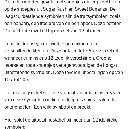
De rollen worden gevuld met snoepjes die erg veel lijken
op de snoepjes uit Sugar Rush en Sweet Bonanza. De
laagst uitbetalende symbolen zijn de fruitsymbolen, zoals
een banaan, een tros druiven en een appel. Deze betalen
2 x tot 4 x de inzet uit bij een set van 12 of meer.
In het middensegment vind je gummyberen in
verschillende kleuren. Deze betalen tot 7,5 x de inzet uit
wanneer er minstens 12 tegelijk verschijnen. Groene,
paarse en rode snoepjes vertegenwoordigen de hoogst
uitbetalende symbolen. Deze leveren uitbetalingen op van
10 x tot 50 x.
De roze lolly is het scatter symbool. Je hebt minstens vier
van deze symbolen nodig om de gratis spins-feature te
ontgrendelen. Een wild symbool ontbreekt.
Hier volgt de uitbetalingstabel bij meer dan 12 identieke
symbolen: