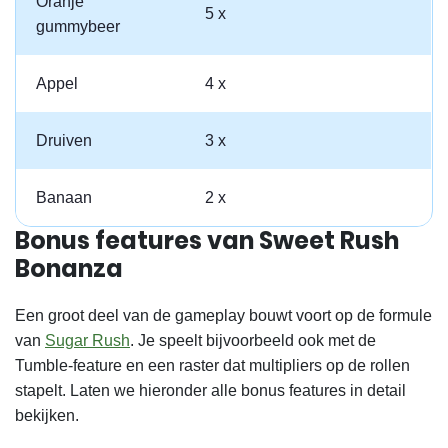
Oranje
5 x
gummybeer
Appel
4 x
Druiven
3 x
Banaan
2 x
Bonus features van Sweet Rush
Bonanza
Een groot deel van de gameplay bouwt voort op de formule
van
Sugar Rush
. Je speelt bijvoorbeeld ook met de
Tumble-feature en een raster dat multipliers op de rollen
stapelt. Laten we hieronder alle bonus features in detail
bekijken.