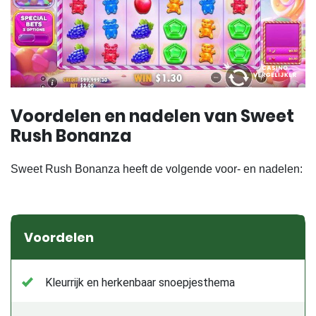
Voordelen en nadelen van Sweet
Rush Bonanza
Sweet Rush Bonanza heeft de volgende voor- en nadelen:
Voordelen
Kleurrijk en herkenbaar snoepjesthema