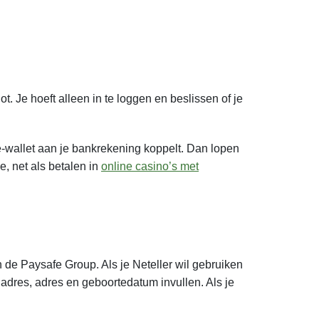
t. Je hoeft alleen in te loggen en beslissen of je
 e-wallet aan je bankrekening koppelt. Dan lopen
e, net als betalen in
online casino’s met
n de Paysafe Group. Als je Neteller wil gebruiken
ladres, adres en geboortedatum invullen. Als je