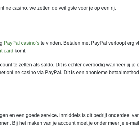
line casino, we zetten de veiligste voor je op een rij.
ig
PayPal casino’s
te vinden. Betalen met PayPal verloopt erg vlo
it card
komt.
ount te zetten als saldo. Dit is echter overbodig wanneer jij je
 het online casino via PayPal. Dit is een anonieme betaalmethod
ngen en een goede service. Inmiddels is dit bedrijf onderdeel va
penen. Bij het maken van je account moet je onder meer je e-mai