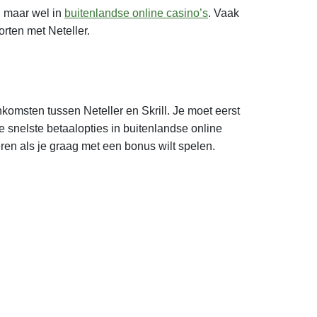
, maar wel in
buitenlandse online casino’s
. Vaak
orten met Neteller.
komsten tussen Neteller en Skrill. Je moet eerst
e snelste betaalopties in buitenlandse online
eren als je graag met een bonus wilt spelen.