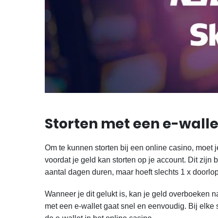
Storten
met een e-walle
Om te kunnen storten bij een online casino, moet 
voordat je geld kan storten op je account. Dit zi
aantal dagen duren, maar hoeft slechts 1 x doorlo
Wanneer je dit gelukt is, kan je geld overboeken 
met een e-wallet gaat snel en eenvoudig. Bij elke s