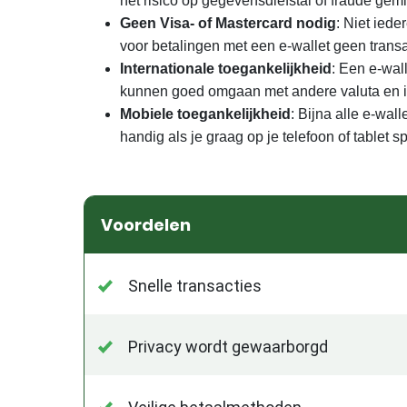
het risico op gegevensdiefstal of fraude gem
Geen Visa- of Mastercard nodig
: Niet ied
voor betalingen met een e-wallet geen trans
Internationale toegankelijkheid
: Een e-wall
kunnen goed omgaan met andere valuta en in
Mobiele toegankelijkheid
: Bijna alle e-wa
handig als je graag op je telefoon of tablet sp
Voordelen
Snelle transacties
Privacy wordt gewaarborgd