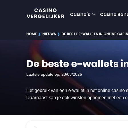
Casino’s
Casino Bon
›
›
HOME
NIEUWS
DE BESTE E-WALLETS IN ONLINE CASI
De beste e-wallets in
Laatste update op
: 23/03/2026
Het gebruik van een e-wallet in het online casino st
Daarnaast kan je ook winsten opnemen met een e-w