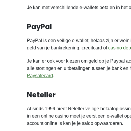
Je kan met verschillende e-wallets betalen in het on
PayPal
PayPal is een veilige e-wallet, helaas zijn er wein
geld van je bankrekening, creditcard of
casino deb
Je kan er ook voor kiezen om geld op je Paypal acc
alle stortingen en uitbetalingen tussen je bank en
Paysafecard
.
Neteller
Al sinds 1999 biedt Neteller veilige betaaloplossi
in een online casino moet je eerst een e-wallet o
account online is kan je je saldo opwaarderen.