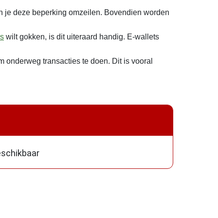
 kan je deze beperking omzeilen. Bovendien worden
’s
wilt gokken, is dit uiteraard handig. E-wallets
m onderweg transacties te doen. Dit is vooral
beschikbaar