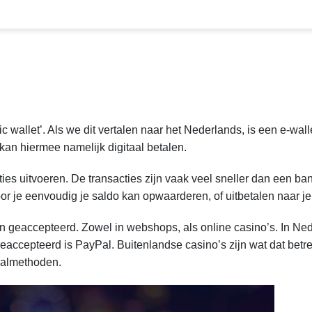
nic wallet’. Als we dit vertalen naar het Nederlands, is een e-wa
e kan hiermee namelijk digitaal betalen.
ies uitvoeren. De transacties zijn vaak veel sneller dan een b
r je eenvoudig je saldo kan opwaarderen, of uitbetalen naar j
geaccepteerd. Zowel in webshops, als online casino’s. In Neder
eaccepteerd is PayPal. Buitenlandse casino’s zijn wat dat betre
taalmethoden.