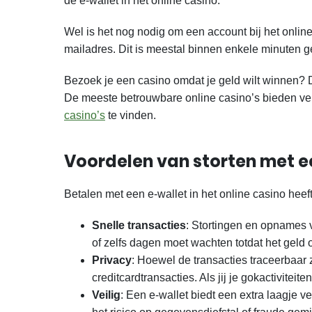
de e-wallet in het online casino.
Wel is het nog nodig om een account bij het onlin
mailadres. Dit is meestal binnen enkele minuten 
Bezoek je een casino omdat je geld wilt winnen? D
De meeste betrouwbare online casino’s bieden ver
casino’s
te vinden.
Voordelen van storten met e
Betalen met een e-wallet in het online casino heeft 
Snelle transacties
: Stortingen en opnames v
of zelfs dagen moet wachten totdat het geld o
Privacy
: Hoewel de transacties traceerbaar 
creditcardtransacties. Als jij je gokactiviteiten
Veilig
: Een e-wallet biedt een extra laagje v