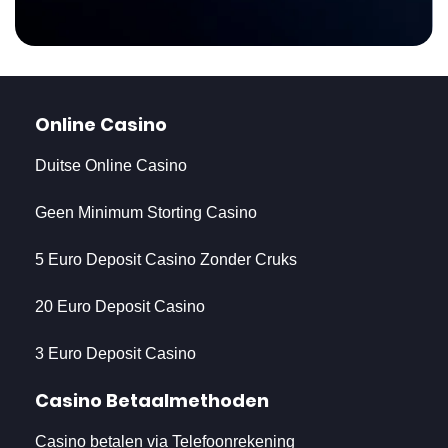
Online Casino
Duitse Online Casino
Geen Minimum Storting Casino
5 Euro Deposit Casino Zonder Cruks
20 Euro Deposit Casino
3 Euro Deposit Casino
Casino Betaalmethoden
Casino betalen via Telefoonrekening