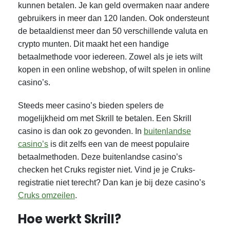
kunnen betalen. Je kan geld overmaken naar andere
gebruikers in meer dan 120 landen. Ook ondersteunt
de betaaldienst meer dan 50 verschillende valuta en
crypto munten. Dit maakt het een handige
betaalmethode voor iedereen. Zowel als je iets wilt
kopen in een online webshop, of wilt spelen in online
casino’s.
Steeds meer casino’s bieden spelers de
mogelijkheid om met Skrill te betalen. Een Skrill
casino is dan ook zo gevonden. In
buitenlandse
casino’s
is dit zelfs een van de meest populaire
betaalmethoden. Deze buitenlandse casino’s
checken het Cruks register niet. Vind je je Cruks-
registratie niet terecht? Dan kan je bij deze casino’s
Cruks omzeilen
.
Hoe werkt Skrill?