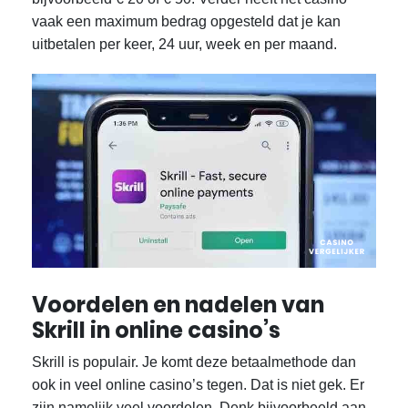
vaak een maximum bedrag opgesteld dat je kan
uitbetalen per keer, 24 uur, week en per maand.
Voordelen en nadelen van
Skrill in online casino’s
Skrill is populair. Je komt deze betaalmethode dan
ook in veel online casino’s tegen. Dat is niet gek. Er
zijn namelijk veel voordelen. Denk bijvoorbeeld aan