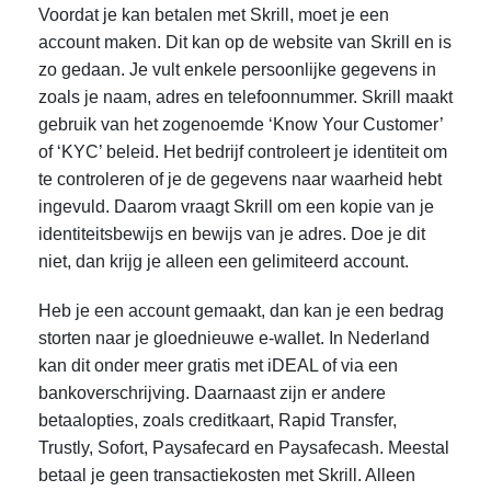
Voordat je kan betalen met Skrill, moet je een
account maken. Dit kan op de website van Skrill en is
zo gedaan. Je vult enkele persoonlijke gegevens in
zoals je naam, adres en telefoonnummer. Skrill maakt
gebruik van het zogenoemde ‘Know Your Customer’
of ‘KYC’ beleid. Het bedrijf controleert je identiteit om
te controleren of je de gegevens naar waarheid hebt
ingevuld. Daarom vraagt Skrill om een kopie van je
identiteitsbewijs en bewijs van je adres. Doe je dit
niet, dan krijg je alleen een gelimiteerd account.
Heb je een account gemaakt, dan kan je een bedrag
storten naar je gloednieuwe e-wallet. In Nederland
kan dit onder meer gratis met iDEAL of via een
bankoverschrijving. Daarnaast zijn er andere
betaalopties, zoals creditkaart, Rapid Transfer,
Trustly, Sofort, Paysafecard en Paysafecash. Meestal
betaal je geen transactiekosten met Skrill. Alleen