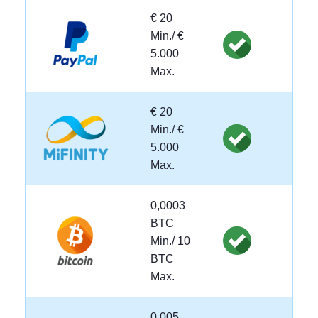
€ 20
Min./ €
S
5.000
1
Max.
€ 20
Min./ €
S
5.000
1
Max.
0,0003
BTC
Min./ 10
N
BTC
Max.
0,005