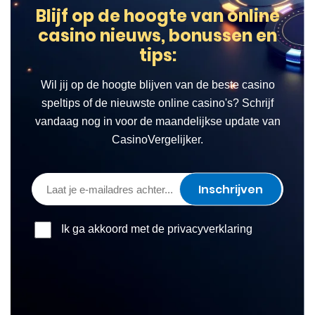
Blijf op de hoogte van online
casino nieuws, bonussen en
tips:
Wil jij op de hoogte blijven van de beste casino
speltips of de nieuwste online casino's? Schrijf
vandaag nog in voor de maandelijkse update van
CasinoVergelijker.
Ik ga akkoord met de privacyverklaring