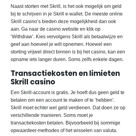
Naast storten met Skrill, is het ook mogelijk om geld
bij te schrijven in je Skrill e-wallet. De meeste online
Skrill casino’s bieden deze mogelijkheid dan ook
aan. Ga naar de casino website en klik op
‘Withdraw’. Kies vervolgens Skrill als betaalwijze en
geef aan hoeveel je wilt opnemen. Hoewel een
storting vrijwel direct binnen is bij het casino, kan een
opname iets langer duren. Soms zelfs enkele dagen.
Transactiekosten en limieten
Skrill casino
Een Skrill-account is gratis. Je hoeft dus geen geld te
betalen om een account te maken of te ‘hebben’.
Skrill moet echter wel geld verdienen. Dat doen ze op
verschillende manieren. Soms moet je
transactiekosten betalen. Bijvoorbeeld bij sommige
opwaardeer-methodes of het wisselen van valuta.