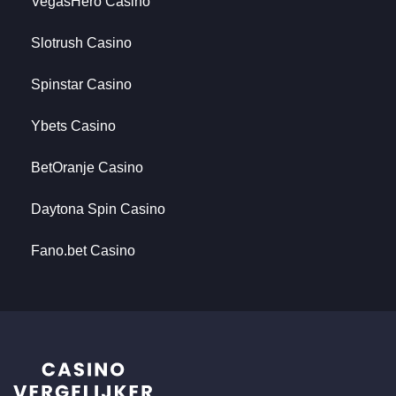
VegasHero Casino
Slotrush Casino
Spinstar Casino
Ybets Casino
BetOranje Casino
Daytona Spin Casino
Fano.bet Casino