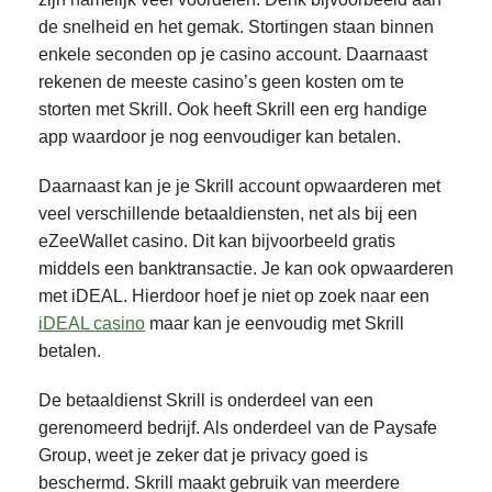
de snelheid en het gemak. Stortingen staan binnen
enkele seconden op je casino account. Daarnaast
rekenen de meeste casino’s geen kosten om te
storten met Skrill. Ook heeft Skrill een erg handige
app waardoor je nog eenvoudiger kan betalen.
Daarnaast kan je je Skrill account opwaarderen met
veel verschillende betaaldiensten, net als bij een
eZeeWallet casino. Dit kan bijvoorbeeld gratis
middels een banktransactie. Je kan ook opwaarderen
met iDEAL. Hierdoor hoef je niet op zoek naar een
iDEAL casino
maar kan je eenvoudig met Skrill
betalen.
De betaaldienst Skrill is onderdeel van een
gerenomeerd bedrijf. Als onderdeel van de Paysafe
Group, weet je zeker dat je privacy goed is
beschermd. Skrill maakt gebruik van meerdere