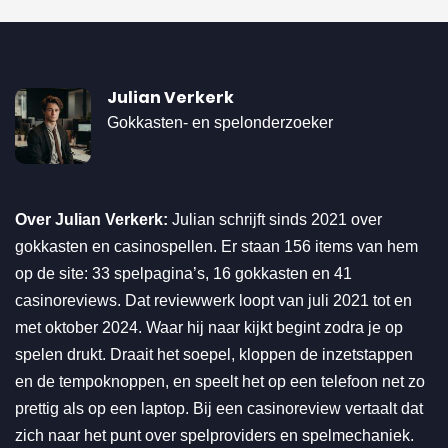
Julian Verkerk
Gokkasten- en spelonderzoeker
Over Julian Verkerk:
Julian schrijft sinds 2021 over
gokkasten en casinospellen. Er staan 156 items van hem
op de site: 33 spelpagina’s, 16 gokkasten en 41
casinoreviews. Dat reviewwerk loopt van juli 2021 tot en
met oktober 2024. Waar hij naar kijkt begint zodra je op
spelen drukt. Draait het soepel, kloppen de inzetstappen
en de tempoknoppen, en speelt het op een telefoon net zo
prettig als op een laptop. Bij een casinoreview vertaalt dat
zich naar het punt over spelproviders en spelmechaniek.