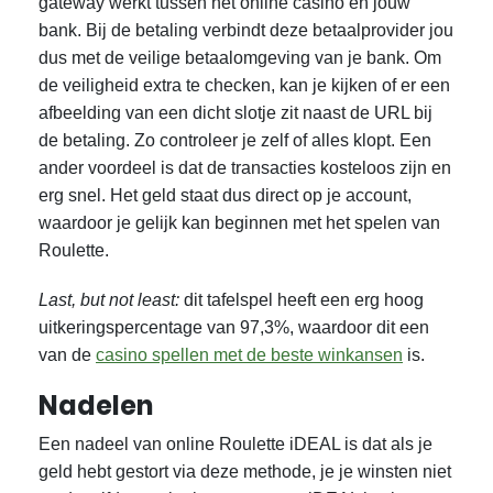
gateway werkt tussen het online casino en jouw
bank. Bij de betaling verbindt deze betaalprovider jou
dus met de veilige betaalomgeving van je bank. Om
de veiligheid extra te checken, kan je kijken of er een
afbeelding van een dicht slotje zit naast de URL bij
de betaling. Zo controleer je zelf of alles klopt. Een
ander voordeel is dat de transacties kosteloos zijn en
erg snel. Het geld staat dus direct op je account,
waardoor je gelijk kan beginnen met het spelen van
Roulette.
Last, but not least:
dit tafelspel heeft een erg hoog
uitkeringspercentage van 97,3%, waardoor dit een
van de
casino spellen met de beste winkansen
is.
Nadelen
Een nadeel van online Roulette iDEAL is dat als je
geld hebt gestort via deze methode, je je winsten niet