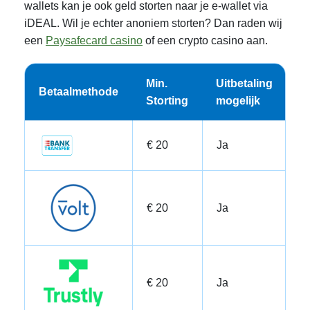
wallets kan je ook geld storten naar je e-wallet via
iDEAL. Wil je echter anoniem storten? Dan raden wij
een
Paysafecard casino
of een crypto casino aan.
Min.
Uitbetaling
Betaalmethode
Storting
mogelijk
€ 20
Ja
€ 20
Ja
€ 20
Ja