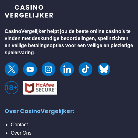
CasinoVergelijker helpt jou de beste online casino’s te
vinden met deskundige beoordelingen, spelinzichten
en veilige betalingsopties voor een
veilige en plezierige
spelervaring.
Over CasinoVergelijker:
Contact
Over Ons