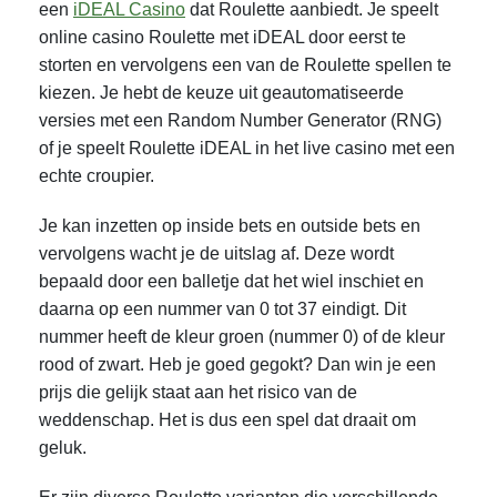
een
iDEAL Casino
dat Roulette aanbiedt. Je speelt
online casino Roulette met iDEAL door eerst te
storten en vervolgens een van de Roulette spellen te
kiezen. Je hebt de keuze uit geautomatiseerde
versies met een Random Number Generator (RNG)
of je speelt Roulette iDEAL in het live casino met een
echte croupier.
Je kan inzetten op inside bets en outside bets en
vervolgens wacht je de uitslag af. Deze wordt
bepaald door een balletje dat het wiel inschiet en
daarna op een nummer van 0 tot 37 eindigt. Dit
nummer heeft de kleur groen (nummer 0) of de kleur
rood of zwart. Heb je goed gegokt? Dan win je een
prijs die gelijk staat aan het risico van de
weddenschap. Het is dus een spel dat draait om
geluk.