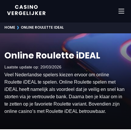
›
HOME
ONLINE ROULETTE IDEAL
Online Roulette iDEAL
Laatste update op
: 20/03/2026
Veel Nederlandse spelers kiezen ervoor om online
Roulette iDEAL te spelen. Online Roulette spelen met
iDEAL heeft namelijk als voordeel dat je veilig en snel kan
storten via je vertrouwde bank. Daarna ben je klaar om in
te zetten op je favoriete Roulette variant. Bovendien zijn
online casino’s met Roulette iDEAL betrouwbaar.