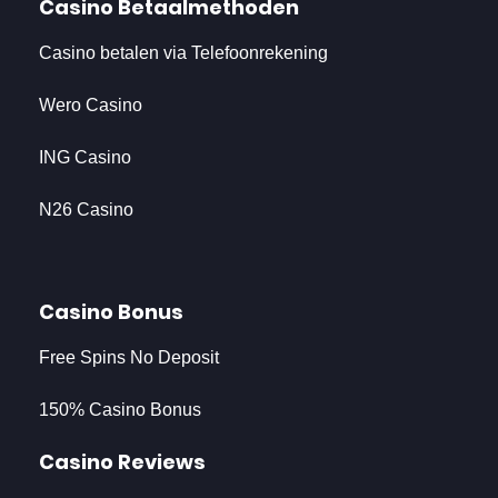
Casino Betaalmethoden
Casino betalen via Telefoonrekening
Wero Casino
ING Casino
N26 Casino
Casino Bonus
Free Spins No Deposit
150% Casino Bonus
Casino Reviews