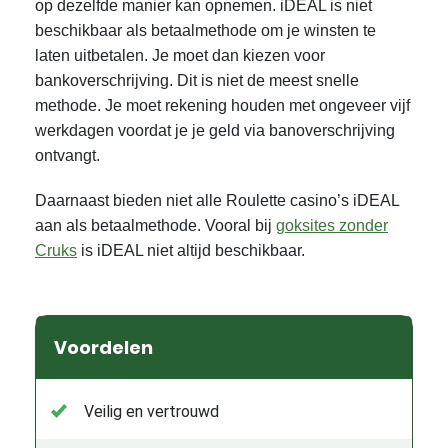
op dezelfde manier kan opnemen. iDEAL is niet
beschikbaar als betaalmethode om je winsten te
laten uitbetalen. Je moet dan kiezen voor
bankoverschrijving. Dit is niet de meest snelle
methode. Je moet rekening houden met ongeveer vijf
werkdagen voordat je je geld via banoverschrijving
ontvangt.
Daarnaast bieden niet alle Roulette casino’s iDEAL
aan als betaalmethode. Vooral bij
goksites zonder
Cruks
is iDEAL niet altijd beschikbaar.
Voordelen
Veilig en vertrouwd