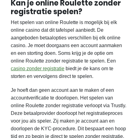
Kan je online Roulette zonder
registratie spelen?
Het spelen van online Roulette is mogelijk bij elk
online casino dat dit tafelspel aanbiedt. De
aangeboden betaalopties verschillen bij elk online
casino. Je moet doorgaans een account aanmaken
en een storting doen. Soms krijg je de optie om
online Roulette zonder registratie te spelen. Een
casino zonder registratie
biedt je de kans om te
storten en vervolgens direct te spelen.
Je hoeft dan geen account aan te maken of een
accountverificatie te doorlopen. Het spelen van
online Roulette zonder registratie verloopt via Trustly.
Deze betaalprovider doorloopt het registratieproces
voor jou als speler. Zij maken je account aan en
doorlopen de KYC-procedure. Dit bespaart een hoop
tijd en zo begin je direct te spelen zonder registratie.