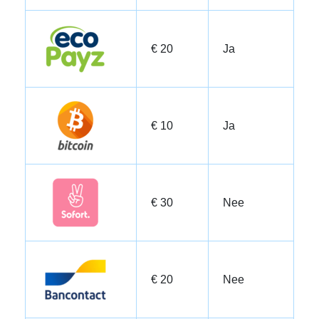
€ 20
Ja
€ 10
Ja
€ 30
Nee
€ 20
Nee