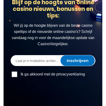
Blijf op de hoogte van online
casino nieuws, bonussen en
tips:
Wil jij op de hoogte blijven van de beste casino
speltips of de nieuwste online casino's? Schrijf
vandaag nog in voor de maandelijkse update van
CasinoVergelijker.
Ik ga akkoord met de privacyverklaring