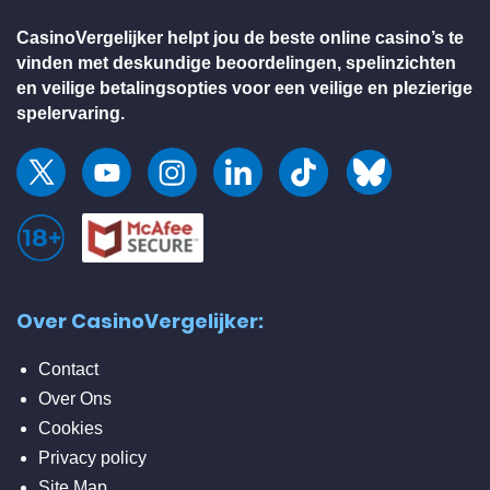
CasinoVergelijker helpt jou de beste online casino’s te
vinden met deskundige beoordelingen, spelinzichten
en veilige betalingsopties voor een
veilige en plezierige
spelervaring.
Over CasinoVergelijker:
Contact
Over Ons
Cookies
Privacy policy
Site Map