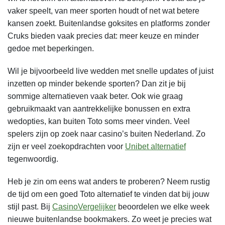
vaker speelt, van meer sporten houdt of net wat betere
kansen zoekt. Buitenlandse goksites en platforms zonder
Cruks bieden vaak precies dat: meer keuze en minder
gedoe met beperkingen.
Wil je bijvoorbeeld live wedden met snelle updates of juist
inzetten op minder bekende sporten? Dan zit je bij
sommige alternatieven vaak beter. Ook wie graag
gebruikmaakt van aantrekkelijke bonussen en extra
wedopties, kan buiten Toto soms meer vinden. Veel
spelers zijn op zoek naar casino’s buiten Nederland. Zo
zijn er veel zoekopdrachten voor
Unibet alternatief
tegenwoordig.
Heb je zin om eens wat anders te proberen? Neem rustig
de tijd om een goed Toto alternatief te vinden dat bij jouw
stijl past. Bij
CasinoVergelijker
beoordelen we elke week
nieuwe buitenlandse bookmakers. Zo weet je precies wat