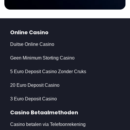
Online Casino
Duitse Online Casino
Geen Minimum Storting Casino
5 Euro Deposit Casino Zonder Cruks
20 Euro Deposit Casino
3 Euro Deposit Casino
Casino Betaalmethoden
Casino betalen via Telefoonrekening