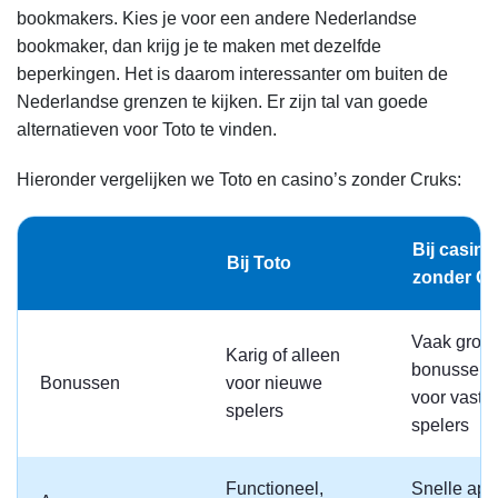
bookmakers. Kies je voor een andere Nederlandse
bookmaker, dan krijg je te maken met dezelfde
beperkingen. Het is daarom interessanter om buiten de
Nederlandse grenzen te kijken. Er zijn tal van goede
alternatieven voor Toto te vinden.
Hieronder vergelijken we Toto en casino’s zonder Cruks:
Bij casino
Bij Toto
zonder C
Vaak grote
Karig of alleen
bonussen,
Bonussen
voor nieuwe
voor vaste
spelers
spelers
Functioneel,
Snelle app