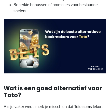
Beperkte bonussen of promoties voor bestaande
spelers
Wat is een goed alternatief voor
Toto?
Als je vaker wedt, merk je misschien dat Toto soms tekort