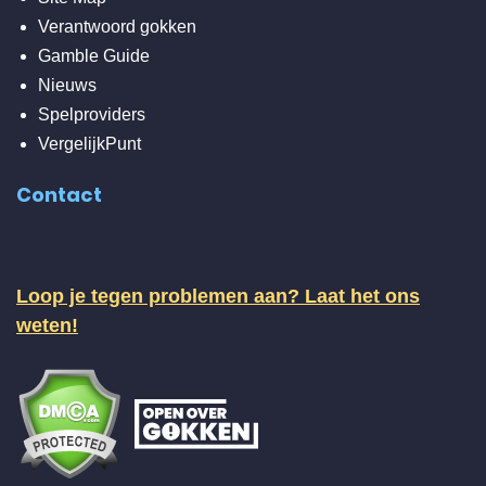
Verantwoord gokken
Gamble Guide
Nieuws
Spelproviders
VergelijkPunt
Contact
Loop je tegen problemen aan? Laat het ons
weten!