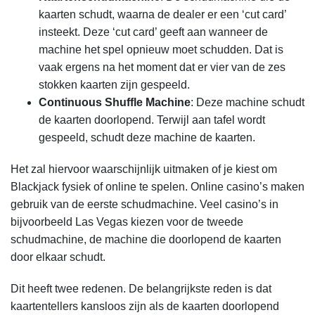
kaarten schudt, waarna de dealer er een ‘cut card’
insteekt. Deze ‘cut card’ geeft aan wanneer de
machine het spel opnieuw moet schudden. Dat is
vaak ergens na het moment dat er vier van de zes
stokken kaarten zijn gespeeld.
Continuous Shuffle Machine
: Deze machine schudt
de kaarten doorlopend. Terwijl aan tafel wordt
gespeeld, schudt deze machine de kaarten.
Het zal hiervoor waarschijnlijk uitmaken of je kiest om
Blackjack fysiek of online te spelen. Online casino’s maken
gebruik van de eerste schudmachine. Veel casino’s in
bijvoorbeeld Las Vegas kiezen voor de tweede
schudmachine, de machine die doorlopend de kaarten
door elkaar schudt.
Dit heeft twee redenen. De belangrijkste reden is dat
kaartentellers kansloos zijn als de kaarten doorlopend