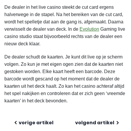
De dealer in het live casino steekt de cut card ergens
halverwege in de stapel. Na het bereiken van de cut card,
wordt het spelletje dat aan de gang is, afgemaakt. Daarna
verwisselt de dealer van deck. In de
Evolution
Gaming live
casino studio staat bijvoorbeeld rechts van de dealer een
nieuw deck klaar.
De dealer schudt de kaarten. Je kunt dit live op je scherm
volgen. Zo kun je met eigen ogen zien dat de kaarten niet
gestoken worden. Elke kaart heeft een barcode. Deze
barcode wordt gescand op het moment dat de dealer de
kaarten uit het deck haalt. Zo kan het casino achteraf altijd
het spel nakijken en controleren dat er zich geen ‘vreemde
kaarten’ in het deck bevonden.
vorige artikel
volgend artikel