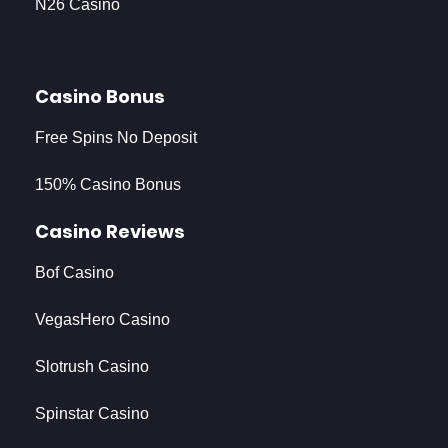
N26 Casino
Casino Bonus
Free Spins No Deposit
150% Casino Bonus
Casino Reviews
Bof Casino
VegasHero Casino
Slotrush Casino
Spinstar Casino