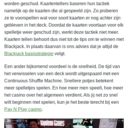
worden geschud. Kaartentellers baseren hun tactiek
namelijk op de kaarten die al gespeeld zijn. Zo proberen
ze te voorspellen wat voor soort kaarten er nog achter zijn
gebleven in het deck. Doordat de kaarten voortaan voor elk
spelletje weer geschud zijn, werkt deze tactiek niet meer.
Kaarten tellen behoort dus niet tot de tips om te winnen met
Blackjack. In plaats daarvan is ons advies dat je altijd de
Blackjack basisstrategie
volgt.
Een ander bijkomend voordeel is de snelheid. De tijd van
het verwisselen van een deck wordt uitgespaard met een
Continuous Shuffle Machine. Snellere potjes betekent
meer spelletjes spelen. En hoe meer men speelt, hoe meer
het casino over het algemeen verdient. Als jij net zo snel
wilt beginnen met spelen, kun je het beste terecht bij een
Pay N Play casino
.