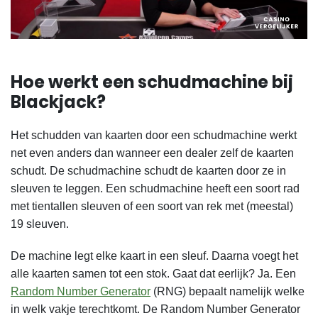
Hoe werkt een schudmachine bij
Blackjack?
Het schudden van kaarten door een schudmachine werkt
net even anders dan wanneer een dealer zelf de kaarten
schudt. De schudmachine schudt de kaarten door ze in
sleuven te leggen. Een schudmachine heeft een soort rad
met tientallen sleuven of een soort van rek met (meestal)
19 sleuven.
De machine legt elke kaart in een sleuf. Daarna voegt het
alle kaarten samen tot een stok. Gaat dat eerlijk? Ja. Een
Random Number Generator
(RNG) bepaalt namelijk welke
in welk vakje terechtkomt. De Random Number Generator