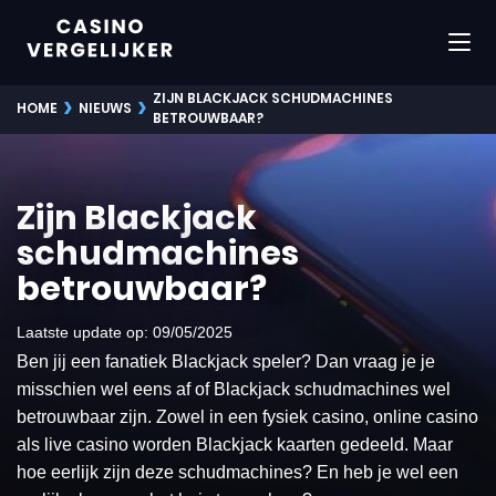
ZIJN BLACKJACK SCHUDMACHINES
›
›
HOME
NIEUWS
BETROUWBAAR?
Zijn Blackjack
schudmachines
betrouwbaar?
Laatste update op
: 09/05/2025
Ben jij een fanatiek Blackjack speler? Dan vraag je je
misschien wel eens af of Blackjack schudmachines wel
betrouwbaar zijn. Zowel in een fysiek casino, online casino
als live casino worden Blackjack kaarten gedeeld. Maar
hoe eerlijk zijn deze schudmachines? En heb je wel een