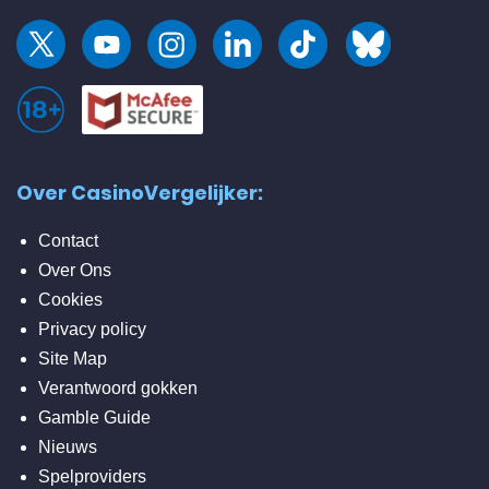
Over CasinoVergelijker:
Contact
Over Ons
Cookies
Privacy policy
Site Map
Verantwoord gokken
Gamble Guide
Nieuws
Spelproviders