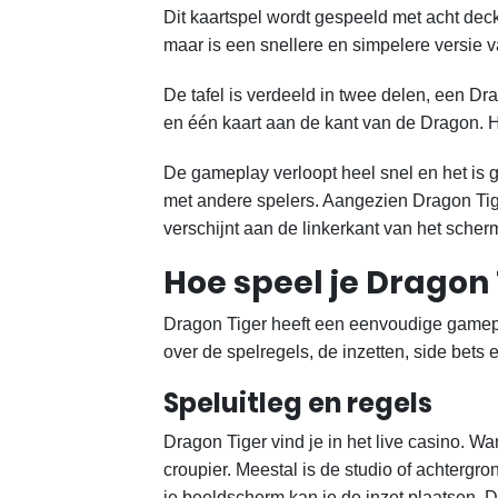
Dit kaartspel wordt gespeeld met acht dec
maar is een snellere en simpelere versie v
De tafel is verdeeld in twee delen, een Dr
en één kaart aan de kant van de Dragon. Het
De gameplay verloopt heel snel en het is ge
met andere spelers. Aangezien Dragon Tiger
verschijnt aan de linkerkant van het scher
Hoe speel je Dragon 
Dragon Tiger heeft een eenvoudige gamepla
over de spelregels, de inzetten, side bets
Speluitleg en regels
Dragon Tiger vind je in het live casino. Wa
croupier. Meestal is de studio of achtergro
je beeldscherm kan je de inzet plaatsen. D