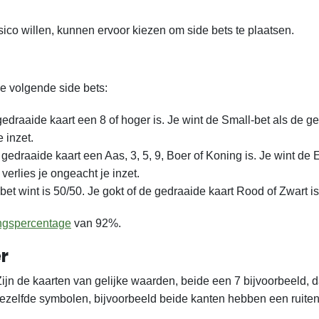
sico willen, kunnen ervoor kiezen om side bets te plaatsen.
e volgende side bets:
gedraaide kaart een 8 of hoger is. Je wint de Small-bet als de ge
 inzet.
edraaide kaart een Aas, 3, 5, 9, Boer of Koning is. Je wint de E
 verlies je ongeacht je inzet.
et wint is 50/50. Je gokt of de gedraaide kaart Rood of Zwart i
ingspercentage
van 92%.
r
Zijn de kaarten van gelijke waarden, beide een 7 bijvoorbeeld, da
zelfde symbolen, bijvoorbeeld beide kanten hebben een ruiten 6,