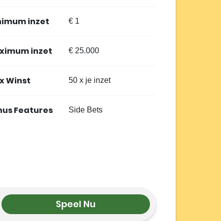
nimum inzet
€ 1
ximum inzet
€ 25.000
x Winst
50 x je inzet
nus Features
Side Bets
Speel Nu