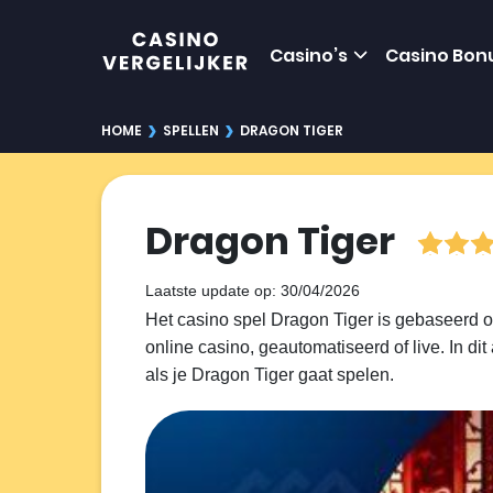
Casino’s
Casino Bon
›
›
HOME
SPELLEN
DRAGON TIGER
Dragon Tiger
Laatste update op
: 30/04/2026
Het casino spel Dragon Tiger is gebaseerd op
online casino, geautomatiseerd of live. In dit
als je Dragon Tiger gaat spelen.