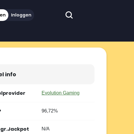
ren
Inloggen
l info
elprovider
Evolution Gaming
P
96,72%
ogr.Jackpot
N/A