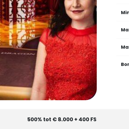
Mi
Ma
Ma
Bo
500% tot € 8.000 + 400 FS