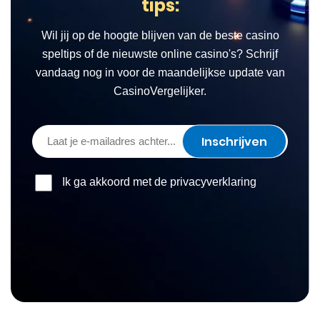
tips:
Wil jij op de hoogte blijven van de beste casino
speltips of de nieuwste online casino's? Schrijf
vandaag nog in voor de maandelijkse update van
CasinoVergelijker.
Ik ga akkoord met de privacyverklaring