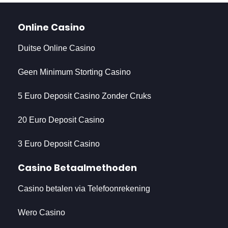
Online Casino
Duitse Online Casino
Geen Minimum Storting Casino
5 Euro Deposit Casino Zonder Cruks
20 Euro Deposit Casino
3 Euro Deposit Casino
Casino Betaalmethoden
Casino betalen via Telefoonrekening
Wero Casino