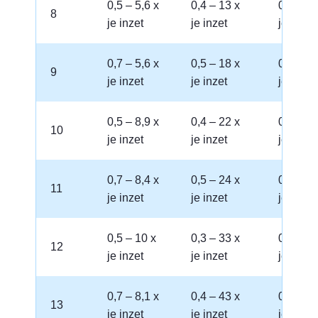
0,5 – 5,6 x
0,4 – 13 x
0,2 – 29
8
je inzet
je inzet
je inzet
0,7 – 5,6 x
0,5 – 18 x
0,2 – 43
9
je inzet
je inzet
je inzet
0,5 – 8,9 x
0,4 – 22 x
0,2 – 76
10
je inzet
je inzet
je inzet
0,7 – 8,4 x
0,5 – 24 x
0,2 – 1
11
je inzet
je inzet
je inzet
0,5 – 10 x
0,3 – 33 x
0,2 – 1
12
je inzet
je inzet
je inzet
0,7 – 8,1 x
0,4 – 43 x
0,2 – 2
13
je inzet
je inzet
je inzet