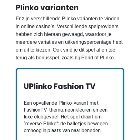
Plinko varianten
Er zijn verschillende Plinko varianten te vinden
in online casino’s. Verschillende spelproviders
hebben zich hieraan gewaagd, waardoor je
meerdere variaties en uitkeringspercentage hebt
om uit te kiezen. Ook vind je dit spel af en toe
terug als bonusspel, zoals bij Pond of Plinko.
UPlinko Fashion TV
Een opvallende Plinko-variant met
FashionTV-thema, neonkleuren en een
d
luxe clubgevoel. Het spel draait om
b
“reverse Plinko”: de balletjes bewegen
P
omhoog in plaats van naar beneden.
t