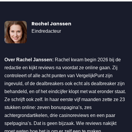
Rachel Janssen
Eindredacteur
Over Rachel Janssen:
Rachel kwam begin 2026 bij de
redactie en kijkt reviews na voordat ze online gaan. Zij
controleert of alle acht punten van VergelijkPunt zijn
ingevuld, of de dealbreakers ook echt als dealbreaker zijn
behandeld, en of het eindcijfer klopt met wat eronder staat.
Ze schrijft ook zelf. In haar eerste vijf maanden zette ze 23
stukken online: zeven bonuspagina’s, zes
achtergrondartikelen, drie casinoreviews en een paar
spelpagina’s. Dat is geen bijzaak. Wie reviews nakijkt
moet weten hoe het is om er zelf een te maken.