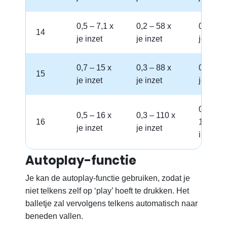
0,5 – 7,1 x
0,2 – 58 x
0,2 – 2
14
je inzet
je inzet
je inzet
0,7 – 15 x
0,3 – 88 x
0,2 – 6
15
je inzet
je inzet
je inzet
0,2 –
0,5 – 16 x
0,3 – 110 x
16
1.000 x 
je inzet
je inzet
inzet
Autoplay-functie
Je kan de autoplay-functie gebruiken, zodat je
niet telkens zelf op ‘play’ hoeft te drukken. Het
balletje zal vervolgens telkens automatisch naar
beneden vallen.