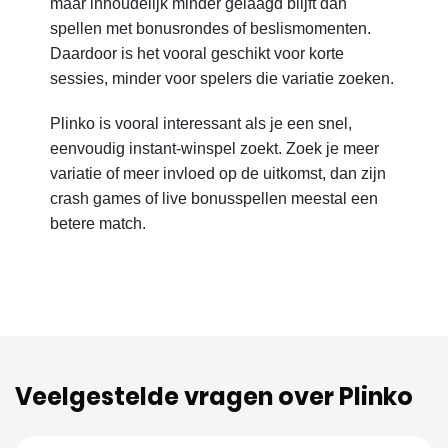
maar inhoudelijk minder gelaagd blijft dan
spellen met bonusrondes of beslismomenten.
Daardoor is het vooral geschikt voor korte
sessies, minder voor spelers die variatie zoeken.
Plinko is vooral interessant als je een snel,
eenvoudig instant-winspel zoekt. Zoek je meer
variatie of meer invloed op de uitkomst, dan zijn
crash games of live bonusspellen meestal een
betere match.
Veelgestelde vragen over Plinko