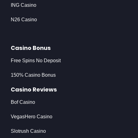
ING Casino
N26 Casino
Casino Bonus
Free Spins No Deposit
150% Casino Bonus
Casino Reviews
Bof Casino
VegasHero Casino
Slotrush Casino