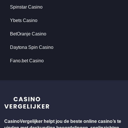
Spinstar Casino
Ybets Casino
BetOranje Casino
Daytona Spin Casino
Fano.bet Casino
CasinoVergelijker helpt jou de beste online casino’s te
vinden met deskundige beoordelingen, spelinzichten