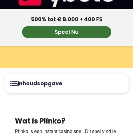
500% tot € 8.000 + 400 FS
Speel Nu
Inhoudsopgave
Wat is Plinko?
Plinko is een instant casino spel. Dit spel vind je