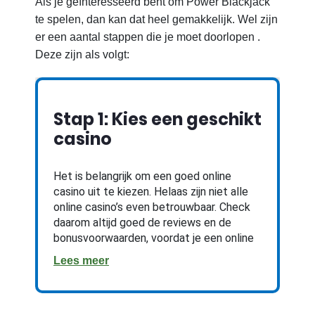
Als je geïnteresseerd bent om Power Blackjack
te spelen, dan kan dat heel gemakkelijk. Wel zijn
er een aantal stappen die je moet doorlopen .
Deze zijn als volgt:
Stap 1: Kies een geschikt
casino
Het is belangrijk om een goed online
N
casino uit te kiezen. Helaas zijn niet alle
u
online casino’s even betrouwbaar. Check
D
daarom altijd goed de reviews en de
m
bonusvoorwaarden, voordat je een online
p
casino kiest. Wij bij CasinoVergelijker
a
hebben het onderzoek al voor je gedaan
en de meest betrouwbare casino’s online
s
voor je uitgezocht.
b