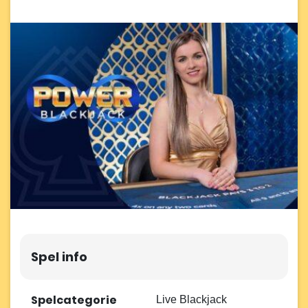
Spel info
Spelcategorie
Live Blackjack