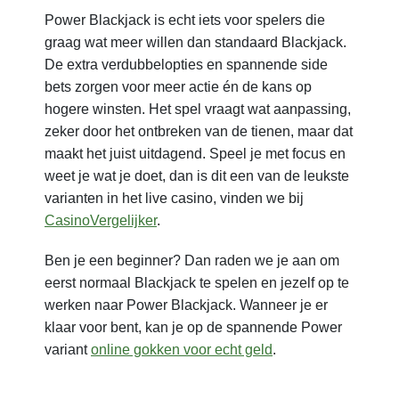
Power Blackjack is echt iets voor spelers die
graag wat meer willen dan standaard Blackjack.
De extra verdubbelopties en spannende side
bets zorgen voor meer actie én de kans op
hogere winsten. Het spel vraagt wat aanpassing,
zeker door het ontbreken van de tienen, maar dat
maakt het juist uitdagend. Speel je met focus en
weet je wat je doet, dan is dit een van de leukste
varianten in het live casino, vinden we bij
CasinoVergelijker
.
Ben je een beginner? Dan raden we je aan om
eerst normaal Blackjack te spelen en jezelf op te
werken naar Power Blackjack. Wanneer je er
klaar voor bent, kan je op de spannende Power
variant
online gokken voor echt geld
.