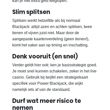
kan je met extra geld weglopen.
Slim splitsen
Splitsen werkt hetzelfde als bij normaal
Blackjack: altijd azen en achten splitsen, twee
tienen of vijven juist niet. Maar door de
aangepaste kaartenverdeling (geen tienen!),
komt het vaker aan op timing en inschatting.
Denk vooruit (en snel)
Verder geldt hier ook: ken je basisstrategie goed.
Je moet snel kunnen schakelen, zeker in het live
casino. Gebruik bij twijfel een strategiekaart
specifiek voor Power Blackjack, die wijkt
namelijk iets af van de standaard.
Durf wat meer risico te
nemen