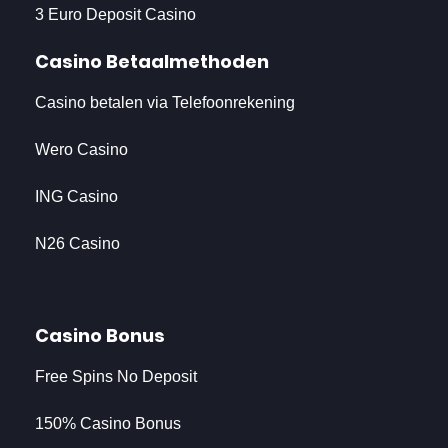
3 Euro Deposit Casino
Casino Betaalmethoden
Casino betalen via Telefoonrekening
Wero Casino
ING Casino
N26 Casino
Casino Bonus
Free Spins No Deposit
150% Casino Bonus