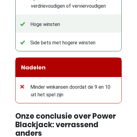
verdrievoudigen of verviervoudigen
Hoge winsten
Side bets met hogere winsten
Nadelen
Minder winkansen doordat de 9 en 10
uit het spel zijn
Onze conclusie over Power
Blackjack: verrassend
anders