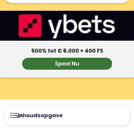
500% tot € 8.000 + 400 FS
Speel Nu
Inhoudsopgave