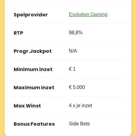
Spelprovider
Evolution Gaming
RTP
98,8%
Progr.Jackpot
N/A
Minimum inzet
€ 1
Maximum inzet
€ 5.000
Max Winst
4 x je inzet
Bonus Features
Side Bets