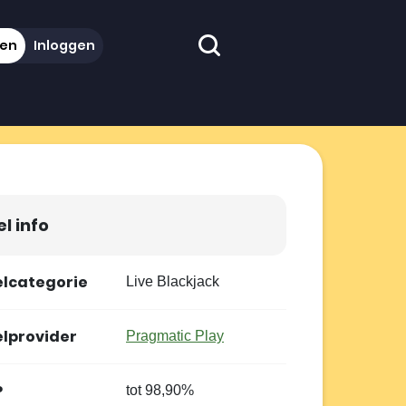
ren
Inloggen
l info
elcategorie
Live Blackjack
elprovider
Pragmatic Play
P
tot 98,90%