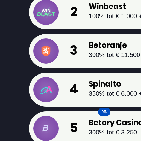
Winbeast
100% tot € 1.000 +
Betoranje
300% tot € 11.500
Spinalto
350% tot € 6.000 
🚀
Betory Casin
300% tot € 3.250