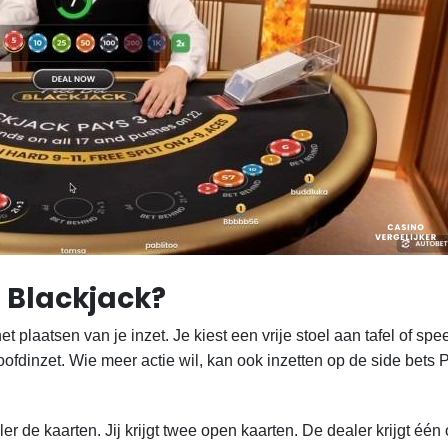
t Blackjack?
 plaatsen van je inzet. Je kiest een vrije stoel aan tafel of spe
oofdinzet. Wie meer actie wil, kan ook inzetten op de side bets 
aler de kaarten. Jij krijgt twee open kaarten. De dealer krijgt é