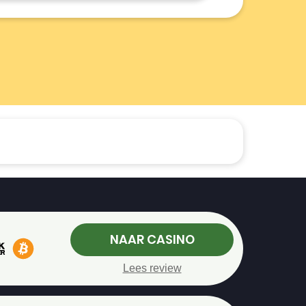
NAAR CASINO
Lees review