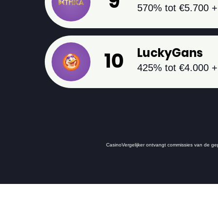
570% tot €5.700 
LuckyGans
425% tot €4.000 
CasinoVergelijker ontvangt commissies van de gep