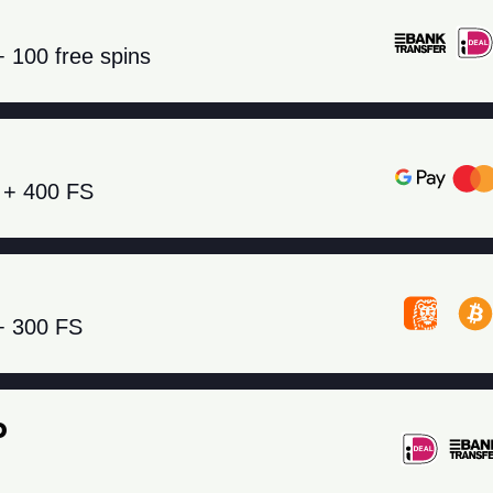
 100 free spins
 + 400 FS
+ 300 FS
o