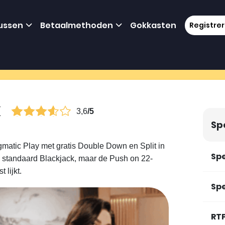
ussen
Betaalmethoden
Gokkasten
Registre
k
3,6
/5
Spe
gmatic Play met gratis Double Down en Split in
Sp
an standaard Blackjack, maar de Push on 22-
 lijkt.
Sp
RT