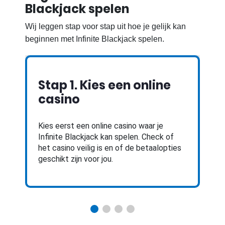
Blackjack spelen
Wij leggen stap voor stap uit hoe je gelijk kan
beginnen met Infinite Blackjack spelen.
Stap 1. Kies een online
casino
Kies eerst een online casino waar je
V
Infinite Blackjack kan spelen. Check of
a
het casino veilig is en of de betaalopties
e
geschikt zijn voor jou.