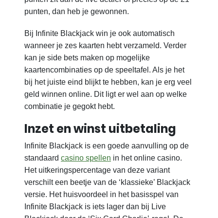
punten, dan heb je gewonnen.
Bij Infinite Blackjack win je ook automatisch
wanneer je zes kaarten hebt verzameld. Verder
kan je side bets maken op mogelijke
kaartencombinaties op de speeltafel. Als je het
bij het juiste eind blijkt te hebben, kan je erg veel
geld winnen online. Dit ligt er wel aan op welke
combinatie je gegokt hebt.
Inzet en winst uitbetaling
Infinite Blackjack is een goede aanvulling op de
standaard
casino spellen
in het online casino.
Het uitkeringspercentage van deze variant
verschilt een beetje van de ‘klassieke’ Blackjack
versie. Het huisvoordeel in het basisspel van
Infinite Blackjack is iets lager dan bij Live