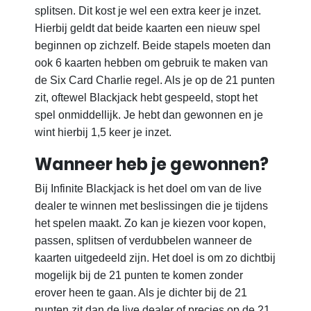
splitsen. Dit kost je wel een extra keer je inzet.
Hierbij geldt dat beide kaarten een nieuw spel
beginnen op zichzelf. Beide stapels moeten dan
ook 6 kaarten hebben om gebruik te maken van
de Six Card Charlie regel. Als je op de 21 punten
zit, oftewel Blackjack hebt gespeeld, stopt het
spel onmiddellijk. Je hebt dan gewonnen en je
wint hierbij 1,5 keer je inzet.
Wanneer heb je gewonnen?
Bij Infinite Blackjack is het doel om van de live
dealer te winnen met beslissingen die je tijdens
het spelen maakt. Zo kan je kiezen voor kopen,
passen, splitsen of verdubbelen wanneer de
kaarten uitgedeeld zijn. Het doel is om zo dichtbij
mogelijk bij de 21 punten te komen zonder
erover heen te gaan. Als je dichter bij de 21
punten zit dan de live dealer of precies op de 21