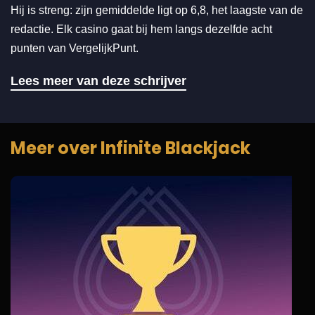
Hij is streng: zijn gemiddelde ligt op 6,8, het laagste van de
redactie. Elk casino gaat bij hem langs dezelfde acht
punten van VergelijkPunt.
Lees meer van deze schrijver
Meer over Infinite Blackjack