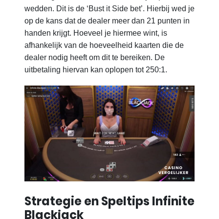
wedden. Dit is de ‘Bust it Side bet’. Hierbij wed je
op de kans dat de dealer meer dan 21 punten in
handen krijgt. Hoeveel je hiermee wint, is
afhankelijk van de hoeveelheid kaarten die de
dealer nodig heeft om dit te bereiken. De
uitbetaling hiervan kan oplopen tot 250:1.
Strategie en Speltips Infinite
Blackjack