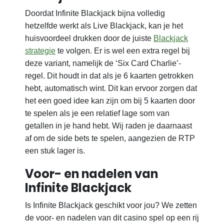
Doordat Infinite Blackjack bijna volledig
hetzelfde werkt als Live Blackjack, kan je het
huisvoordeel drukken door de juiste
Blackjack
strategie
te volgen. Er is wel een extra regel bij
deze variant, namelijk de ‘Six Card Charlie’-
regel. Dit houdt in dat als je 6 kaarten getrokken
hebt, automatisch wint. Dit kan ervoor zorgen dat
het een goed idee kan zijn om bij 5 kaarten door
te spelen als je een relatief lage som van
getallen in je hand hebt. Wij raden je daarnaast
af om de side bets te spelen, aangezien de RTP
een stuk lager is.
Voor- en nadelen van
Infinite Blackjack
Is Infinite Blackjack geschikt voor jou? We zetten
de voor- en nadelen van dit casino spel op een rij