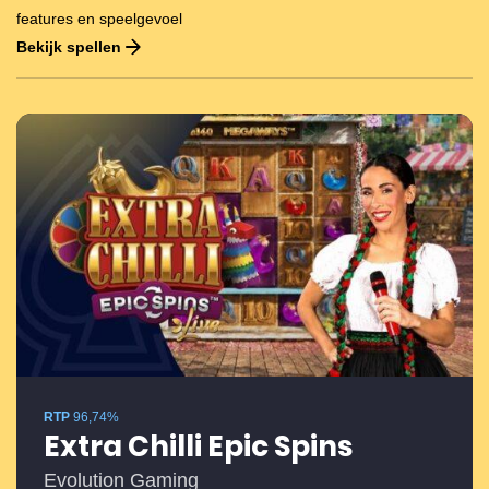
features en speelgevoel
Bekijk spellen
RTP
96,74%
Extra Chilli Epic Spins
Evolution Gaming