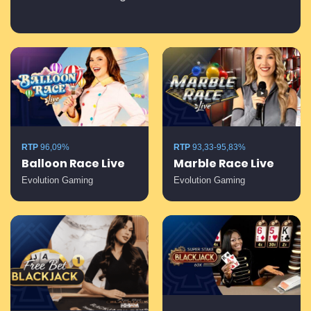
RTP
96,09%
RTP
93,33-95,83%
Balloon Race Live
Marble Race Live
Evolution Gaming
Evolution Gaming