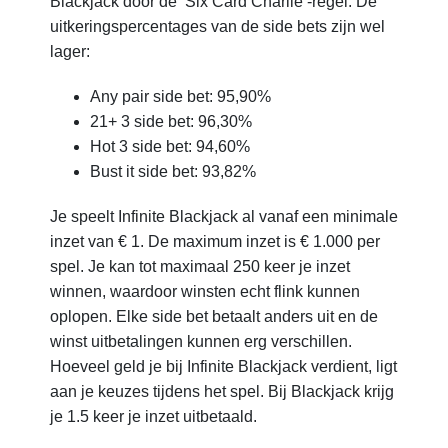
Blackjack door de ‘Six Card Charlie’-regel. De
uitkeringspercentages van de side bets zijn wel
lager:
Any pair side bet: 95,90%
21+ 3 side bet: 96,30%
Hot 3 side bet: 94,60%
Bust it side bet: 93,82%
Je speelt Infinite Blackjack al vanaf een minimale
inzet van € 1. De maximum inzet is € 1.000 per
spel. Je kan tot maximaal 250 keer je inzet
winnen, waardoor winsten echt flink kunnen
oplopen. Elke side bet betaalt anders uit en de
winst uitbetalingen kunnen erg verschillen.
Hoeveel geld je bij Infinite Blackjack verdient, ligt
aan je keuzes tijdens het spel. Bij Blackjack krijg
je 1.5 keer je inzet uitbetaald.