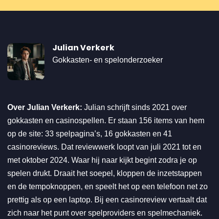
Julian Verkerk
Gokkasten- en spelonderzoeker
Over Julian Verkerk:
Julian schrijft sinds 2021 over
gokkasten en casinospellen. Er staan 156 items van hem
op de site: 33 spelpagina’s, 16 gokkasten en 41
casinoreviews. Dat reviewwerk loopt van juli 2021 tot en
met oktober 2024. Waar hij naar kijkt begint zodra je op
spelen drukt. Draait het soepel, kloppen de inzetstappen
en de tempoknoppen, en speelt het op een telefoon net zo
prettig als op een laptop. Bij een casinoreview vertaalt dat
zich naar het punt over spelproviders en spelmechaniek.