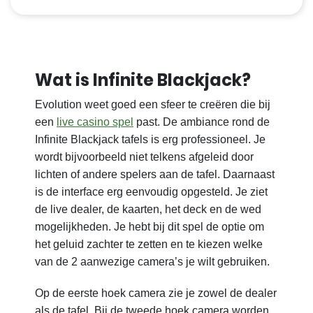
Wat is Infinite Blackjack?
Evolution weet goed een sfeer te creëren die bij
een
live casino spel
past. De ambiance rond de
Infinite Blackjack tafels is erg professioneel. Je
wordt bijvoorbeeld niet telkens afgeleid door
lichten of andere spelers aan de tafel. Daarnaast
is de interface erg eenvoudig opgesteld. Je ziet
de live dealer, de kaarten, het deck en de wed
mogelijkheden. Je hebt bij dit spel de optie om
het geluid zachter te zetten en te kiezen welke
van de 2 aanwezige camera’s je wilt gebruiken.
Op de eerste hoek camera zie je zowel de dealer
als de tafel. Bij de tweede hoek camera worden