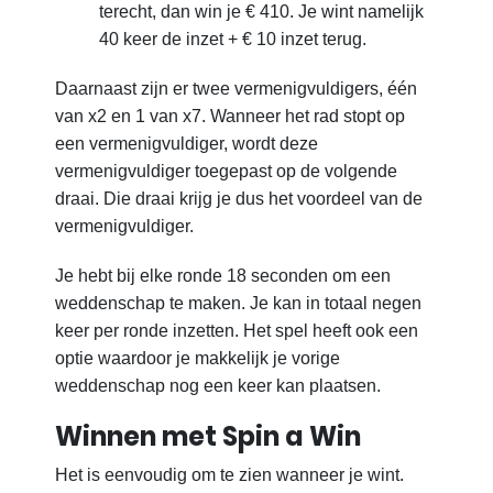
terecht, dan win je € 410. Je wint namelijk
40 keer de inzet + € 10 inzet terug.
Daarnaast zijn er twee vermenigvuldigers, één
van x2 en 1 van x7. Wanneer het rad stopt op
een vermenigvuldiger, wordt deze
vermenigvuldiger toegepast op de volgende
draai. Die draai krijg je dus het voordeel van de
vermenigvuldiger.
Je hebt bij elke ronde 18 seconden om een
weddenschap te maken. Je kan in totaal negen
keer per ronde inzetten. Het spel heeft ook een
optie waardoor je makkelijk je vorige
weddenschap nog een keer kan plaatsen.
Winnen met Spin a Win
Het is eenvoudig om te zien wanneer je wint.