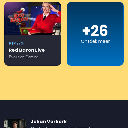
+26
Ontdek meer
RTP
97%
Red Baron Live
Evolution Gaming
Julian Verkerk