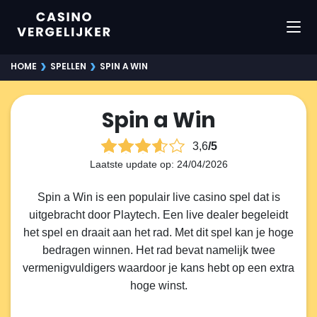
›
›
HOME
SPELLEN
SPIN A WIN
Spin a Win
3,6
/5
Laatste update op
: 24/04/2026
Spin a Win is een populair live casino spel dat is
uitgebracht door Playtech. Een live dealer begeleidt
het spel en draait aan het rad. Met dit spel kan je hoge
bedragen winnen. Het rad bevat namelijk twee
vermenigvuldigers waardoor je kans hebt op een extra
hoge winst.