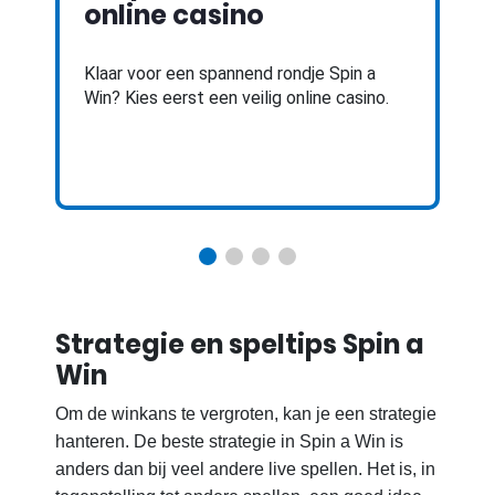
online casino
Klaar voor een spannend rondje Spin a
V
Win? Kies eerst een veilig online casino.
A
s
Strategie en speltips Spin a
Win
Om de winkans te vergroten, kan je een strategie
hanteren. De beste strategie in Spin a Win is
anders dan bij veel andere live spellen. Het is, in