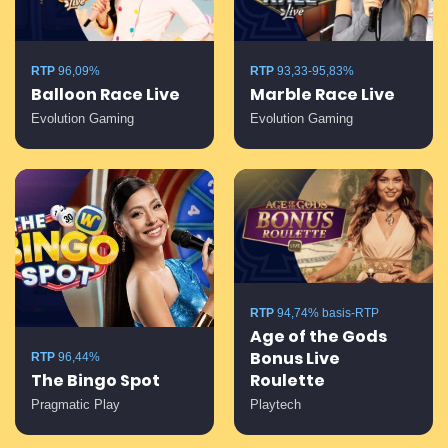
RTP
96,09%
RTP
93,33-95,83%
Balloon Race Live
Marble Race Live
Evolution Gaming
Evolution Gaming
RTP
94,74% basis-RTP
Age of the Gods
Bonus Live
RTP
96,44%
The Bingo Spot
Roulette
Pragmatic Play
Playtech