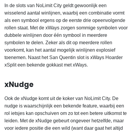
In de slots van NoLimit City geldt gewoonlijk een
wisselend aantal winlijnen, waarbij een combinatie vormt
als een symbool ergens op de eerste drie opeenvolgende
rollen staat. Met de xWays zorgen sommige symbolen voor
dubbele winlijnen door één symbool in meerdere
symbolen te delen. Zeker als dit op meerdere rollen
voorkomt, kan het aantal mogelijk winlijnen explosief
toenemen. Naast het San Quentin slot is xWays Hoarder
xSplit een bekende gokkast met xWays.
xNudge
Ook de xNudge komt uit de koker van NoLimit City. De
nudge is waarschijnlijk een bekende feature, waarbij een
rol ietsjes kan opschuiven om zo tot een betere uitkomst te
leiden. Met de xNudge gebeurt ongeveer hetzelfde, maar
voor iedere positie die een wild (want daar gaat het altijd