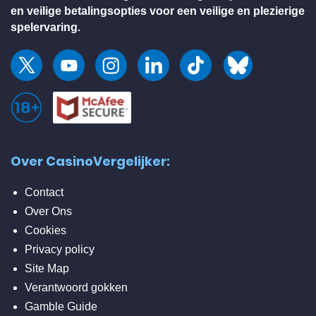
en veilige betalingsopties voor een
veilige en plezierige
spelervaring.
Over CasinoVergelijker:
Contact
Over Ons
Cookies
Privacy policy
Site Map
Verantwoord gokken
Gamble Guide