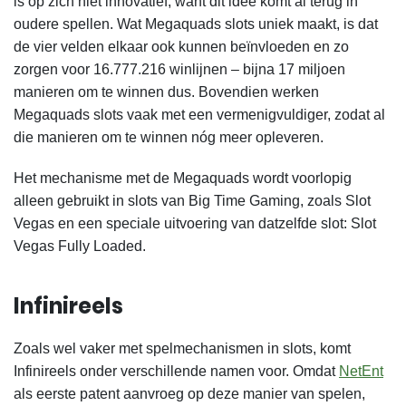
is op zich niet innovatief, want dit idee komt al terug in
oudere spellen. Wat Megaquads slots uniek maakt, is dat
de vier velden elkaar ook kunnen beïnvloeden en zo
zorgen voor 16.777.216 winlijnen – bijna 17 miljoen
manieren om te winnen dus. Bovendien werken
Megaquads slots vaak met een vermenigvuldiger, zodat al
die manieren om te winnen nóg meer opleveren.
Het mechanisme met de Megaquads wordt voorlopig
alleen gebruikt in slots van Big Time Gaming, zoals Slot
Vegas en een speciale uitvoering van datzelfde slot: Slot
Vegas Fully Loaded.
Infinireels
Zoals wel vaker met spelmechanismen in slots, komt
Infinireels onder verschillende namen voor. Omdat
NetEnt
als eerste patent aanvroeg op deze manier van spelen,