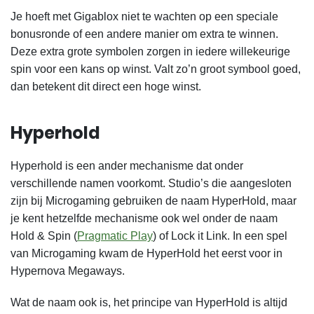
Je hoeft met Gigablox niet te wachten op een speciale
bonusronde of een andere manier om extra te winnen.
Deze extra grote symbolen zorgen in iedere willekeurige
spin voor een kans op winst. Valt zo’n groot symbool goed,
dan betekent dit direct een hoge winst.
Hyperhold
Hyperhold is een ander mechanisme dat onder
verschillende namen voorkomt. Studio’s die aangesloten
zijn bij Microgaming gebruiken de naam HyperHold, maar
je kent hetzelfde mechanisme ook wel onder de naam
Hold & Spin (
Pragmatic Play
) of Lock it Link. In een spel
van Microgaming kwam de HyperHold het eerst voor in
Hypernova Megaways.
Wat de naam ook is, het principe van HyperHold is altijd