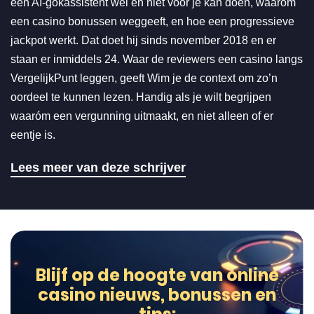
een AI-gokassistent wel en niet voor je kan doen, waarom
een casino bonussen weggeeft, en hoe een progressieve
jackpot werkt. Dat doet hij sinds november 2018 en er
staan er inmiddels 24. Waar de reviewers een casino langs
VergelijkPunt leggen, geeft Wim je de context om zo’n
oordeel te kunnen lezen. Handig als je wilt begrijpen
waaróm een vergunning uitmaakt, en niet alleen of er
eentje is.
Lees meer van deze schrijver
Blijf op de hoogte van online
casino nieuws, bonussen en