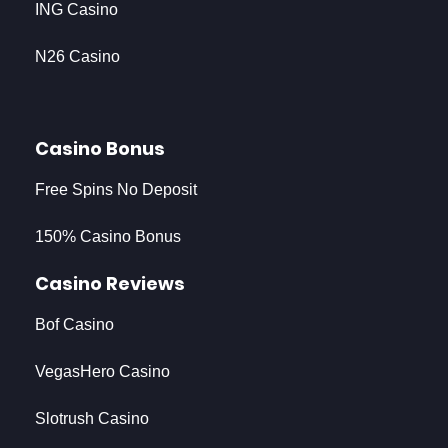
ING Casino
N26 Casino
Casino Bonus
Free Spins No Deposit
150% Casino Bonus
Casino Reviews
Bof Casino
VegasHero Casino
Slotrush Casino