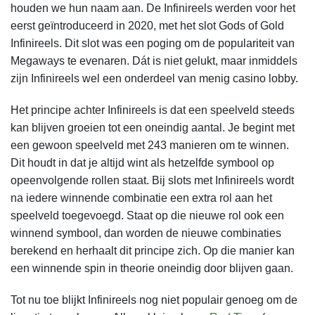
houden we hun naam aan. De Infinireels werden voor het
eerst geïntroduceerd in 2020, met het slot Gods of Gold
Infinireels. Dit slot was een poging om de populariteit van
Megaways te evenaren. Dát is niet gelukt, maar inmiddels
zijn Infinireels wel een onderdeel van menig casino lobby.
Het principe achter Infinireels is dat een speelveld steeds
kan blijven groeien tot een oneindig aantal. Je begint met
een gewoon speelveld met 243 manieren om te winnen.
Dit houdt in dat je altijd wint als hetzelfde symbool op
opeenvolgende rollen staat. Bij slots met Infinireels wordt
na iedere winnende combinatie een extra rol aan het
speelveld toegevoegd. Staat op die nieuwe rol ook een
winnend symbool, dan worden de nieuwe combinaties
berekend en herhaalt dit principe zich. Op die manier kan
een winnende spin in theorie oneindig door blijven gaan.
Tot nu toe blijkt Infinireels nog niet populair genoeg om de