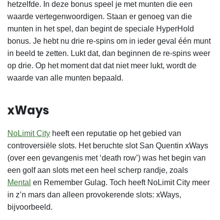
hetzelfde. In deze bonus speel je met munten die een
waarde vertegenwoordigen. Staan er genoeg van die
munten in het spel, dan begint de speciale HyperHold
bonus. Je hebt nu drie re-spins om in ieder geval één munt
in beeld te zetten. Lukt dat, dan beginnen de re-spins weer
op drie. Op het moment dat dat niet meer lukt, wordt de
waarde van alle munten bepaald.
xWays
NoLimit City
heeft een reputatie op het gebied van
controversiële slots. Het beruchte slot San Quentin xWays
(over een gevangenis met ‘death row’) was het begin van
een golf aan slots met een heel scherp randje, zoals
Mental
en Remember Gulag. Toch heeft NoLimit City meer
in z’n mars dan alleen provokerende slots: xWays,
bijvoorbeeld.