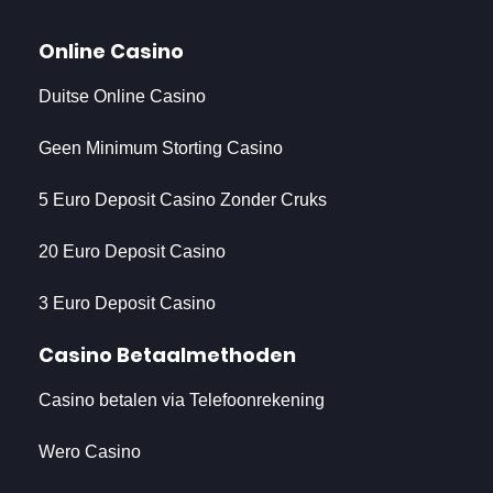
Online Casino
Duitse Online Casino
Geen Minimum Storting Casino
5 Euro Deposit Casino Zonder Cruks
20 Euro Deposit Casino
3 Euro Deposit Casino
Casino Betaalmethoden
Casino betalen via Telefoonrekening
Wero Casino