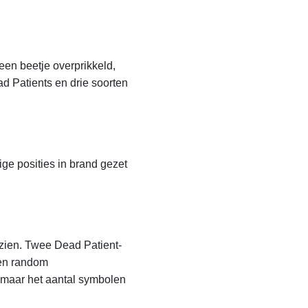
een beetje overprikkeld,
ad Patients en drie soorten
ge posities in brand gezet
st zien. Twee Dead Patient-
een random
, maar het aantal symbolen