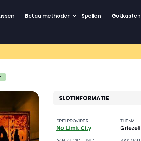
ussen
Betaalmethoden
Spellen
Gokkasten
6
SLOTINFORMATIE
SPELPROVIDER
THEMA
No Limit City
Griezel
AANTAL WINLIJNEN
MAXIMALE