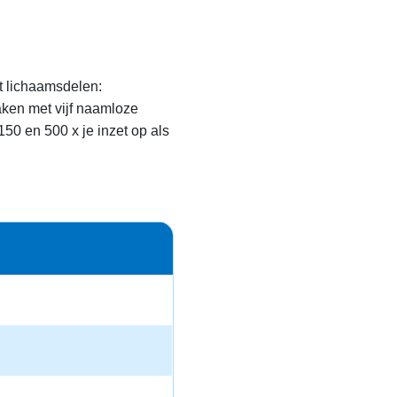
t lichaamsdelen:
aken met vijf naamloze
150 en 500 x je inzet op als