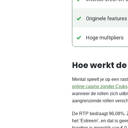
Originele features
Hoge multipliers
Hoe werkt de
Mental speelt je op een rast
online casino zonder Cruks
wanneer de rollen zich uitb
aangrenzende rollen versch
De RTP bedraagt 96,08%. Zoal
het ‘Extreem’, en dat is ge
Inzetten is mogelijk van € 0,