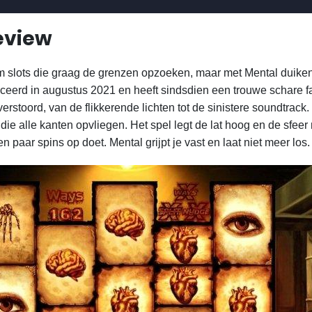
eview
m slots die graag de grenzen opzoeken, maar met Mental duiken 
nceerd in augustus 2021 en heeft sindsdien een trouwe schare 
erstoord, van de flikkerende lichten tot de sinistere soundtrack
 die alle kanten opvliegen. Het spel legt de lat hoog en de sfeer 
paar spins op doet. Mental grijpt je vast en laat niet meer los.