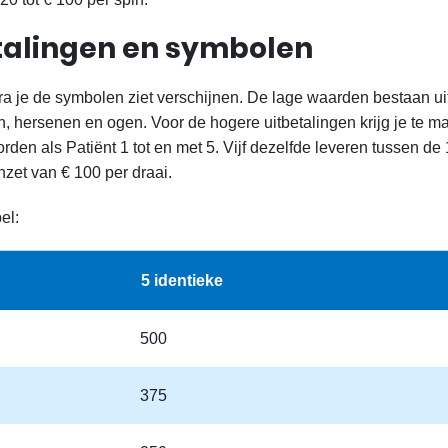
talingen en symbolen
ra je de symbolen ziet verschijnen. De lage waarden bestaan ui
n, hersenen en ogen. Voor de hogere uitbetalingen krijg je te m
den als Patiënt 1 tot en met 5. Vijf dezelfde leveren tussen de 
nzet van € 100 per draai.
el:
5 identieke
500
375