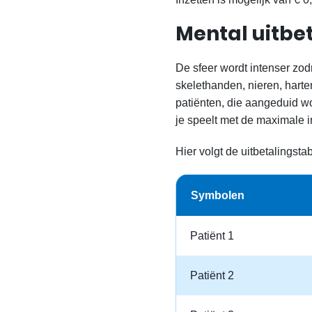
Mental uitbe
De sfeer wordt intenser zod
skelethanden, nieren, harte
patiënten, die aangeduid wor
je speelt met de maximale i
Hier volgt de uitbetalingstab
Symbolen
Patiënt 1
Patiënt 2