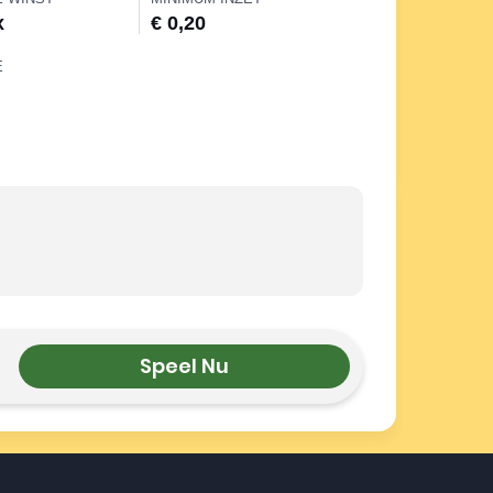
x
€ 0,20
E
Speel Nu