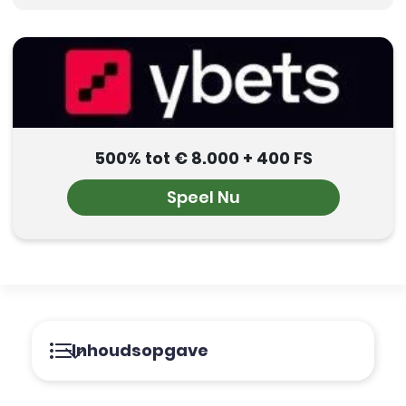
500% tot € 8.000 + 400 FS
Speel Nu
Inhoudsopgave