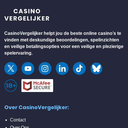
CasinoVergelijker helpt jou de beste online casino’s te
vinden met deskundige beoordelingen, spelinzichten
en veilige betalingsopties voor een
veilige en plezierige
spelervaring.
Over CasinoVergelijker:
Contact
Over Ons