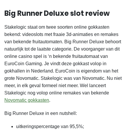
Big Runner Deluxe slot review
Stakelogic staat om twee soorten online gokkasten
bekend: videoslots met fraaie 3d-animaties en remakes
van bekende fruitautomaten. Big Runner Deluxe behoort
natuurlijk tot de laatste categorie. De voorganger van dit
online casino spel is ‘n bekende fruitautomaat van
EuroCoin Gaming. Je vindt deze gokkast volop in
gokhallen in Nederland. EuroCoin is eigendom van het
grote Novomatic. Stakelogic was van Novomatic. Nu niet
meer, in elk geval formeel niet meer. Wel lanceert
Stakelogic nog volop online remakes van bekende
Novomatic gokkasten
.
Big Runner Deluxe in een nutshell:
uitkeringspercentage van 95,5%;