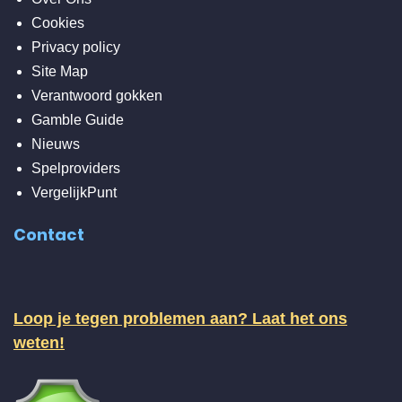
Cookies
Privacy policy
Site Map
Verantwoord gokken
Gamble Guide
Nieuws
Spelproviders
VergelijkPunt
Contact
Loop je tegen problemen aan? Laat het ons
weten!