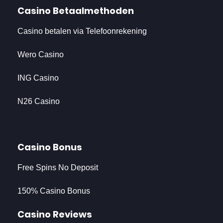
Casino Betaalmethoden
Casino betalen via Telefoonrekening
Wero Casino
ING Casino
N26 Casino
Casino Bonus
Free Spins No Deposit
150% Casino Bonus
Casino Reviews