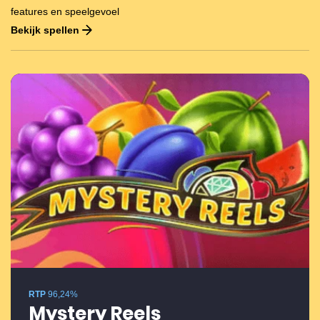
features en speelgevoel
Bekijk spellen
RTP
96,24%
Mystery Reels