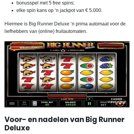
bonusspel met 5 free spins;
elke spin kans op ‘n jackpot van € 5.000.
Hiermee is Big Runner Deluxe ‘n prima automaat voor de
liefhebbers van (online) fruitautomaten.
Voor- en nadelen van Big Runner
Deluxe