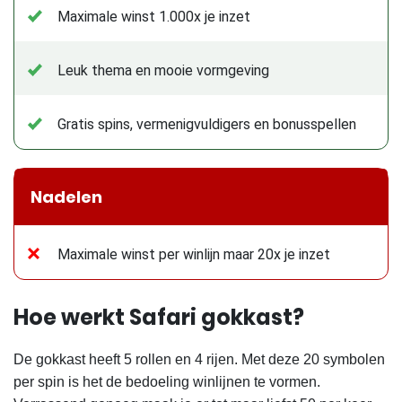
Maximale winst 1.000x je inzet
Leuk thema en mooie vormgeving
Gratis spins, vermenigvuldigers en bonusspellen
Nadelen
Maximale winst per winlijn maar 20x je inzet
Hoe werkt Safari gokkast?
De gokkast heeft 5 rollen en 4 rijen. Met deze 20 symbolen
per spin is het de bedoeling winlijnen te vormen.