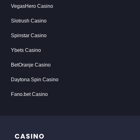
VegasHero Casino
Slotrush Casino
Spinstar Casino
Ybets Casino
BetOranje Casino
Daytona Spin Casino
Fano.bet Casino