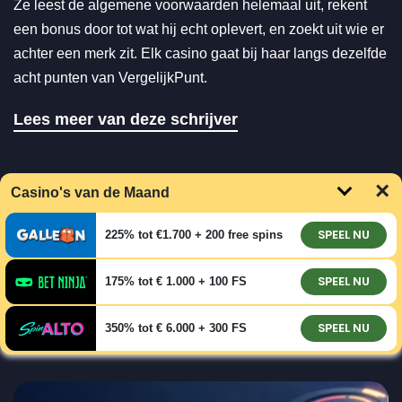
Ze leest de algemene voorwaarden helemaal uit, rekent
een bonus door tot wat hij echt oplevert, en zoekt uit wie er
achter een merk zit. Elk casino gaat bij haar langs dezelfde
acht punten van VergelijkPunt.
Lees meer van deze schrijver
Sluiten
Slui
Casino's van de Maand
SPEEL NU
225% tot €1.700 + 200 free spins
SPEEL NU
175% tot € 1.000 + 100 FS
SPEEL NU
350% tot € 6.000 + 300 FS