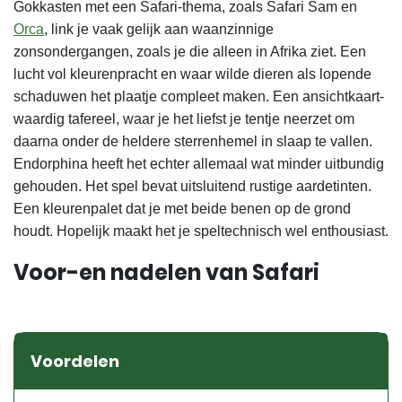
Gokkasten met een Safari-thema, zoals Safari Sam en
Orca
, link je vaak gelijk aan waanzinnige
zonsondergangen, zoals je die alleen in Afrika ziet. Een
lucht vol kleurenpracht en waar wilde dieren als lopende
schaduwen het plaatje compleet maken. Een ansichtkaart-
waardig tafereel, waar je het liefst je tentje neerzet om
daarna onder de heldere sterrenhemel in slaap te vallen.
Endorphina heeft het echter allemaal wat minder uitbundig
gehouden. Het spel bevat uitsluitend rustige aardetinten.
Een kleurenpalet dat je met beide benen op de grond
houdt. Hopelijk maakt het je speltechnisch wel enthousiast.
Voor-en nadelen van Safari
Voordelen