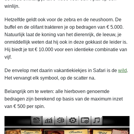
winlijn.
Hetzelfde geldt ook voor de zebra en de neushoorn. De
buffel en de olifant trakteren je op bedragen van € 5.000.
Natuurlijk laat de koning van het dierenrijk, de leeuw, je
onmiddellijk weten dat hij ook in deze gokkast de leider is.
Hij biedt je tot € 10.000 voor een identieke combinatie van
vijf.
De envelop met daarin vakantiekiekjes in Safari is de
wild
.
Het vervangt elk symbool, op de scatter na.
Belangrijk om te weten: alle hierboven genoemde
bedragen zijn berekend op basis van de maximum inzet
van € 500 per spin.