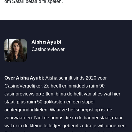
om Safari betaald te spelen.
Aisha Ayubi
Casinoreviewer
Over Aisha Ayubi:
Aisha schrijft sinds 2020 voor
CasinoVergelijker. Ze heeft er inmiddels ruim 90
casinoreviews op zitten, bijna de helft van alles wat hier
staat, plus ruim 50 gokkasten en een stapel
achtergrondartikelen. Waar ze het scherpst op is: de
voorwaarden. Niet de bonus die in de banner staat, maar
wat er in de kleine lettertjes gebeurt zodra je wilt opnemen.