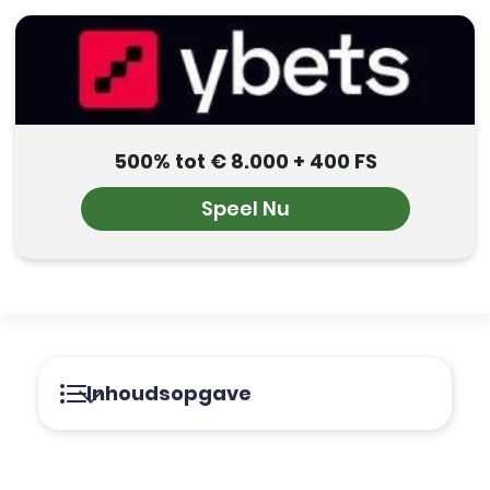
500% tot € 8.000 + 400 FS
Speel Nu
Inhoudsopgave