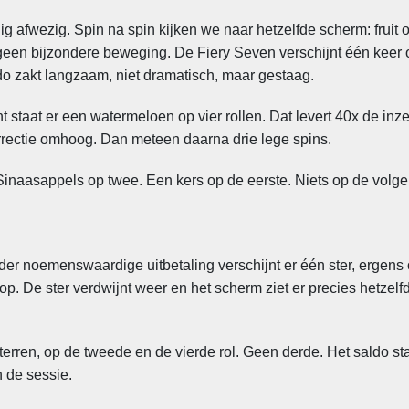
dig afwezig. Spin na spin kijken we naar hetzelfde scherm: fruit
, geen bijzondere beweging. De Fiery Seven verschijnt één keer 
do zakt langzaam, niet dramatisch, maar gestaag.
aat er een watermeloen op vier rollen. Dat levert 40x de inzet
rectie omhoog. Dan meteen daarna drie lege spins.
 Sinaasappels op twee. Een kers op de eerste. Niets op de volge
er noemenswaardige uitbetaling verschijnt er één ster, ergens 
 op. De ster verdwijnt weer en het scherm ziet er precies hetzelf
terren, op de tweede en de vierde rol. Geen derde. Het saldo sta
n de sessie.