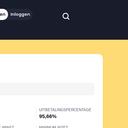
ren
Inloggen
UITBETALINGSPERCENTAGE
95,66%
 WINST
MINIMUM INZET