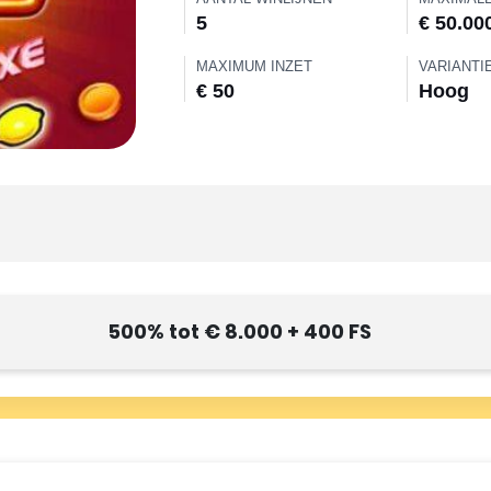
5
€ 50.00
MAXIMUM INZET
VARIANTI
€ 50
Hoog
500% tot € 8.000 + 400 FS