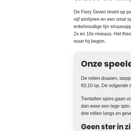
De Fiery Seven levert op pap
vijf winlijnen en een smal 
enkelvoudige lijn sinaasapp
2x en 10x niveaus. Het theor
waar hij begon.
Onze speele
De rollen draaien, stopp
€0,10 op. De volgende s
Tientallen spins gaan vo
dan weer een lege spin.
drie rollen langs en gev
Geen ster in z