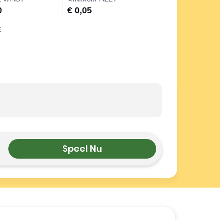
0
€ 0,05
E
Speel Nu