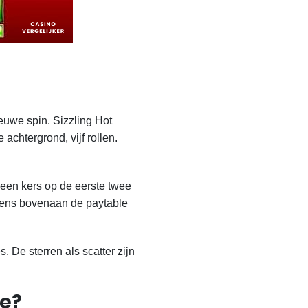
ieuwe spin. Sizzling Hot
achtergrond, vijf rollen.
 een kers op de eerste twee
ergens bovenaan de paytable
 De sterren als scatter zijn
xe?