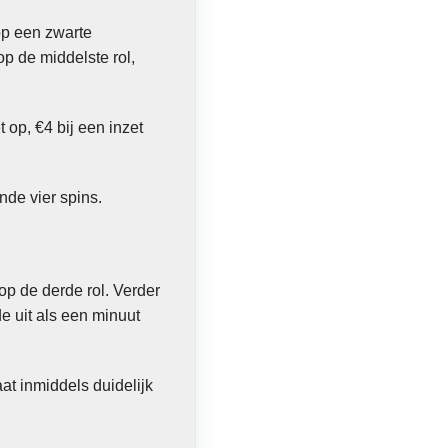
 op een zwarte
op de middelste rol,
 op, €4 bij een inzet
nde vier spins.
op de derde rol. Verder
de uit als een minuut
at inmiddels duidelijk