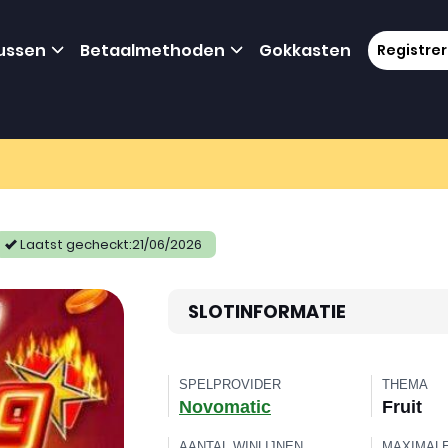
ussen
Betaalmethoden
Gokkasten
Registre
Laatst gecheckt:
21/06/2026
SLOTINFORMATIE
SPELPROVIDER
THEMA
Novomatic
Fruit
AANTAL WINLIJNEN
MAXIMALE