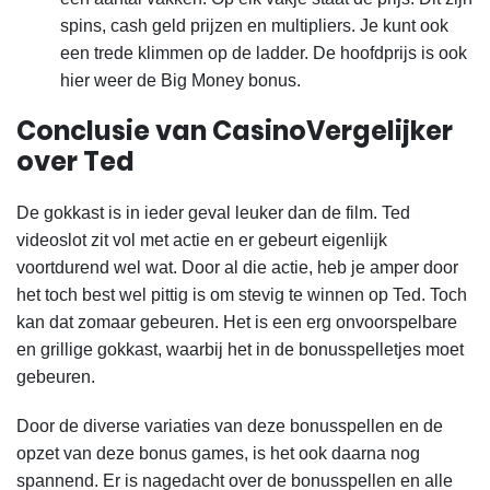
spins, cash geld prijzen en multipliers. Je kunt ook
een trede klimmen op de ladder. De hoofdprijs is ook
hier weer de Big Money bonus.
Conclusie van CasinoVergelijker
over Ted
De gokkast is in ieder geval leuker dan de film. Ted
videoslot zit vol met actie en er gebeurt eigenlijk
voortdurend wel wat. Door al die actie, heb je amper door
het toch best wel pittig is om stevig te winnen op Ted. Toch
kan dat zomaar gebeuren. Het is een erg onvoorspelbare
en grillige gokkast, waarbij het in de bonusspelletjes moet
gebeuren.
Door de diverse variaties van deze bonusspellen en de
opzet van deze bonus games, is het ook daarna nog
spannend. Er is nagedacht over de bonusspellen en alle