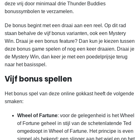
deze vrij door minimaal drie Thunder Buddies
bonussymbolen te verzamelen.
De bonus begint met een draai aan een reel. Op dit rad
staan behalve de vijf bonus varianten, ook een Mystery
Win. Draai je een bonus feature? Dan kun je kiezen tussen
deze bonus game spelen of nog een keer draaien. Draai je
de Mystery Win, dan keer je met een poedelprijsje terug
naar het basisspel.
Vijf bonus spellen
Het bonus spel van deze online gokkast heeft de volgende
smaken:
Wheel of Fartune
: voor de gelegenheid is het Wheel
of Fortune geheel in stijl van de schetenlatende Ted
omgedoopt in Wheel of Fartune. Het principe is even
simpel als bekend: een slinger aan het wiel en op het