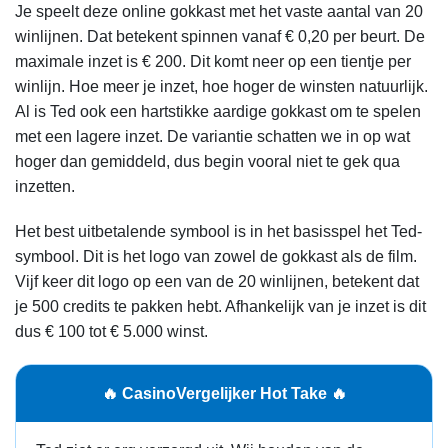
Je speelt deze online gokkast met het vaste aantal van 20
winlijnen. Dat betekent spinnen vanaf € 0,20 per beurt. De
maximale inzet is € 200. Dit komt neer op een tientje per
winlijn. Hoe meer je inzet, hoe hoger de winsten natuurlijk.
Al is Ted ook een hartstikke aardige gokkast om te spelen
met een lagere inzet. De variantie schatten we in op wat
hoger dan gemiddeld, dus begin vooral niet te gek qua
inzetten.
Het best uitbetalende symbool is in het basisspel het Ted-
symbool. Dit is het logo van zowel de gokkast als de film.
Vijf keer dit logo op een van de 20 winlijnen, betekent dat
je 500 credits te pakken hebt. Afhankelijk van je inzet is dit
dus € 100 tot € 5.000 winst.
🔥 CasinoVergelijker Hot Take 🔥