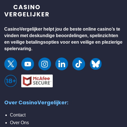
CasinoVergelijker helpt jou de beste online casino’s te
vinden met deskundige beoordelingen, spelinzichten
en veilige betalingsopties voor een
veilige en plezierige
spelervaring.
Over CasinoVergelijker:
Contact
Over Ons