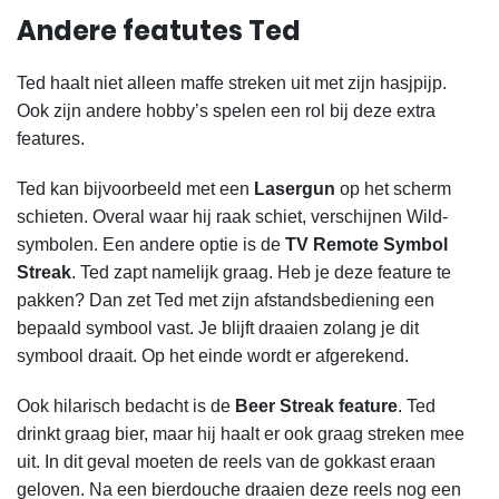
Andere featutes Ted
Ted haalt niet alleen maffe streken uit met zijn hasjpijp.
Ook zijn andere hobby’s spelen een rol bij deze extra
features.
Ted kan bijvoorbeeld met een
Lasergun
op het scherm
schieten. Overal waar hij raak schiet, verschijnen Wild-
symbolen. Een andere optie is de
TV Remote Symbol
Streak
. Ted zapt namelijk graag. Heb je deze feature te
pakken? Dan zet Ted met zijn afstandsbediening een
bepaald symbool vast. Je blijft draaien zolang je dit
symbool draait. Op het einde wordt er afgerekend.
Ook hilarisch bedacht is de
Beer Streak feature
. Ted
drinkt graag bier, maar hij haalt er ook graag streken mee
uit. In dit geval moeten de reels van de gokkast eraan
geloven. Na een bierdouche draaien deze reels nog een