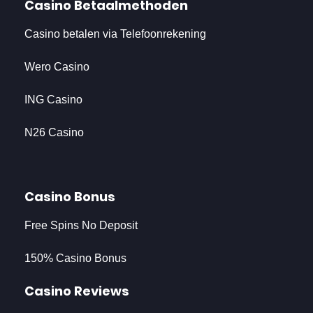
Casino Betaalmethoden
Casino betalen via Telefoonrekening
Wero Casino
ING Casino
N26 Casino
Casino Bonus
Free Spins No Deposit
150% Casino Bonus
Casino Reviews