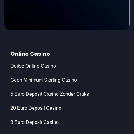
Online Casino
Duitse Online Casino
Geen Minimum Storting Casino
5 Euro Deposit Casino Zonder Cruks
20 Euro Deposit Casino
3 Euro Deposit Casino