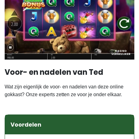
Voor- en nadelen van Ted
Wat zijn eigenlijk de voor- en nadelen van deze online
gokkast? Onze experts zetten ze voor je onder elkaar.
Voordelen