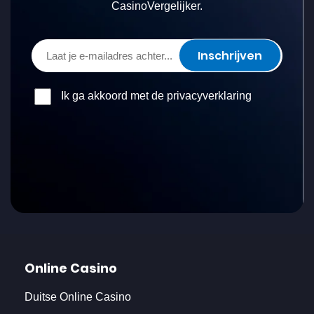
CasinoVergelijker.
Ik ga akkoord met de privacyverklaring
Online Casino
Duitse Online Casino