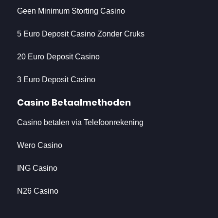
Geen Minimum Storting Casino
5 Euro Deposit Casino Zonder Cruks
20 Euro Deposit Casino
3 Euro Deposit Casino
Casino Betaalmethoden
Casino betalen via Telefoonrekening
Wero Casino
ING Casino
N26 Casino