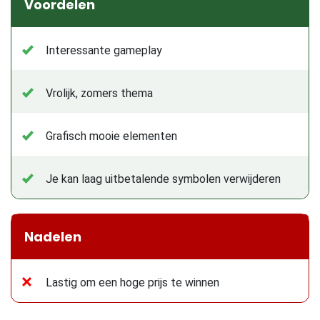
Voordelen
Interessante gameplay
Vrolijk, zomers thema
Grafisch mooie elementen
Je kan laag uitbetalende symbolen verwijderen
Nadelen
Lastig om een hoge prijs te winnen