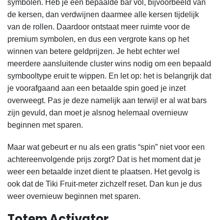
symbolen. Heb je een bepaalde bar vol, bijvoorbeeld van
de kersen, dan verdwijnen daarmee alle kersen tijdelijk
van de rollen. Daardoor ontstaat meer ruimte voor de
premium symbolen, en dus een vergrote kans op het
winnen van betere geldprijzen. Je hebt echter wel
meerdere aansluitende cluster wins nodig om een bepaald
symbooltype eruit te wippen. En let op: het is belangrijk dat
je voorafgaand aan een betaalde spin goed je inzet
overweegt. Pas je deze namelijk aan terwijl er al wat bars
zijn gevuld, dan moet je alsnog helemaal overnieuw
beginnen met sparen.
Maar wat gebeurt er nu als een gratis “spin” niet voor een
achtereenvolgende prijs zorgt? Dat is het moment dat je
weer een betaalde inzet dient te plaatsen. Het gevolg is
ook dat de Tiki Fruit-meter zichzelf reset. Dan kun je dus
weer overnieuw beginnen met sparen.
Totem Activator