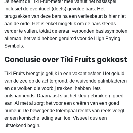
Je neemt de Tiki Fruit-meter mee vanuit het basisspel,
inclusief de eventueel (deels) gevulde bars. Het
terugzakken van deze bars na een verliesbeurt is hier niet
aan de orde. Het is enkel mogelijk om de bars steeds
verder te vullen, totdat de eraan verbonden basissymbolen
allemaal het veld hebben geruimd voor de High Paying
Symbols.
Conclusie over
Tiki Fruits gokkast
Tiki Fruits brengt je gelijk in een vakantiesfeer. Het geluid
van de zee op de achtergrond, de wuivende palmbladeren
en de wolken die voorbij trekken, hebben iets
ontspannends. Daarnaast sluit het kleurgebruik erg goed
aan. Al met al zorgt het voor een creëren van een goed
humeur. De bewegende totempaal rechts van reels voegt
er een komische lading aan toe. Visueel dus een
uitstekend begin.