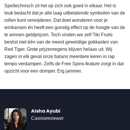
Speltechnisch zit het op zich ook goed in elkaar. Het is
leuk bedacht dat je alle laag uitbetalende symbolen van de
rollen kunt verwijderen. Dat doet wonderen voor je
winkansen én heeft een gunstig effect op de hoogte van de
te winnen geldprijzen. Toch vinden we zelf Tiki Fruits
beslist niet één van de meest geweldige gokkasten van
Red Tiger. Grote prijzenregens blijven helaas uit. Wij
zagen in elk geval onze balans meerdere keren in rap
tempo verdampen. Zelfs de Free Spins-feature zorgt in dat
opzicht voor een domper. Erg jammer.
Aisha Ayubi
Casinoreviewer