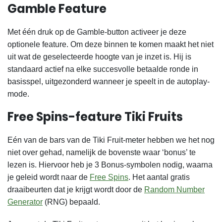
Gamble Feature
Met één druk op de Gamble-button activeer je deze
optionele feature. Om deze binnen te komen maakt het niet
uit wat de geselecteerde hoogte van je inzet is. Hij is
standaard actief na elke succesvolle betaalde ronde in
basisspel, uitgezonderd wanneer je speelt in de autoplay-
mode.
Free Spins-feature Tiki Fruits
Eén van de bars van de Tiki Fruit-meter hebben we het nog
niet over gehad, namelijk de bovenste waar ‘bonus’ te
lezen is. Hiervoor heb je 3 Bonus-symbolen nodig, waarna
je geleid wordt naar de
Free Spins
. Het aantal gratis
draaibeurten dat je krijgt wordt door de
Random Number
Generator
(RNG) bepaald.