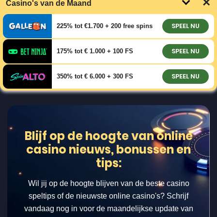
Sluiten
Slui
Casino's van de Maand
SPEEL NU
225% tot €1.700 + 200 free spins
SPEEL NU
175% tot € 1.000 + 100 FS
SPEEL NU
350% tot € 6.000 + 300 FS
Blijf op de hoogte van online
casino nieuws, bonussen en
tips:
Wil jij op de hoogte blijven van de beste casino
speltips of de nieuwste online casino's? Schrijf
vandaag nog in voor de maandelijkse update van