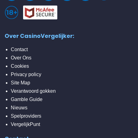
Over CasinoVergelijker:
Contact
Over Ons
Cookies
Privacy policy
Site Map
Verantwoord gokken
Gamble Guide
Nieuws
Spelproviders
VergelijkPunt