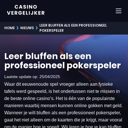
LEER BLUFFEN ALS EEN PROFESSIONEEL
›
›
HOME
NIEUWS
POKERSPELER
Leer bluffen als een
professioneel pokerspeler
Laatste update op
: 25/04/2025
Waar dit eeuwenoude spel vroeger alleen aan fysieke
tafels werd gespeeld, is het ondertussen niet te missen in
de beste online casino’s. Het is één van de populairste
manieren waarbij mensen kunnen online gokken met geld.
Wanneer je wilt bluffen als een professioneel pokerspeler,
gaat het niet alleen om de kaarten die je krijgt, maar vooral
om de manier hoe je speelt. Wij leren je hoe je kan bluffen