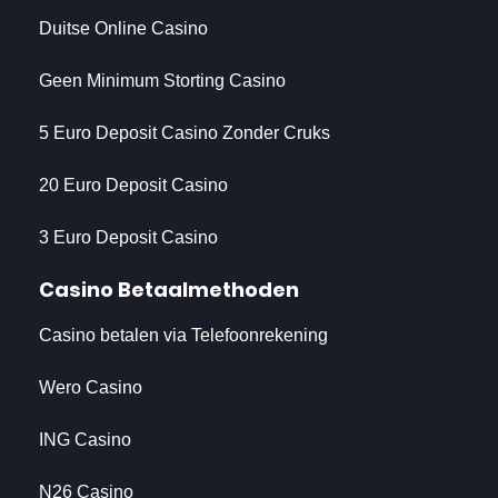
Duitse Online Casino
Geen Minimum Storting Casino
5 Euro Deposit Casino Zonder Cruks
20 Euro Deposit Casino
3 Euro Deposit Casino
Casino Betaalmethoden
Casino betalen via Telefoonrekening
Wero Casino
ING Casino
N26 Casino