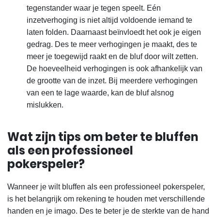
tegenstander waar je tegen speelt. Eén
inzetverhoging is niet altijd voldoende iemand te
laten folden. Daarnaast beïnvloedt het ook je eigen
gedrag. Des te meer verhogingen je maakt, des te
meer je toegewijd raakt en de bluf door wilt zetten.
De hoeveelheid verhogingen is ook afhankelijk van
de grootte van de inzet. Bij meerdere verhogingen
van een te lage waarde, kan de bluf alsnog
mislukken.
Wat zijn tips om beter te bluffen
als een professioneel
pokerspeler?
Wanneer je wilt bluffen als een professioneel pokerspeler,
is het belangrijk om rekening te houden met verschillende
handen en je imago. Des te beter je de sterkte van de hand