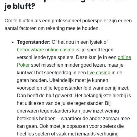
je bluft?
Om te bluffen als een professioneel pokerspeler zijn er een
aantal factoren om rekening mee te houden.
Tegenstander:
Of het nou in een fysiek of
betrouwbare online casino
is, je speelt tegen
verschillende type spelers. Deze kun je in een
online
Poker
spel misschien minder goed lezen, maar je
kunt wel het speelgedrag in een
live casino
in de
gaten houden. Uiteindelijk moet je kunnen
voorspellen of je tegenstander fold wanneer jij inzet.
Dan heeft de bluf gewerkt. Het belangrijkste hierbij is
het uitkiezen van de juiste tegenstander. Bij
onervaren tegenstanders kan jouw inzet weinig
betekenis hebben – waardoor de ander zomaar mee
kan gaan. Ook moet je oppassen voor spelers die
heel los spelen of vaak met iemands verhoging