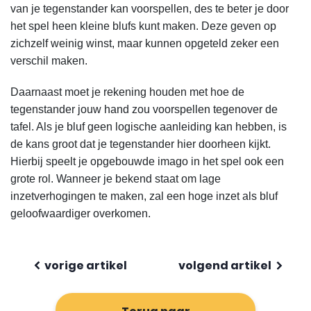
van je tegenstander kan voorspellen, des te beter je door
het spel heen kleine blufs kunt maken. Deze geven op
zichzelf weinig winst, maar kunnen opgeteld zeker een
verschil maken.
Daarnaast moet je rekening houden met hoe de
tegenstander jouw hand zou voorspellen tegenover de
tafel. Als je bluf geen logische aanleiding kan hebben, is
de kans groot dat je tegenstander hier doorheen kijkt.
Hierbij speelt je opgebouwde imago in het spel ook een
grote rol. Wanneer je bekend staat om lage
inzetverhogingen te maken, zal een hoge inzet als bluf
geloofwaardiger overkomen.
vorige artikel
volgend artikel