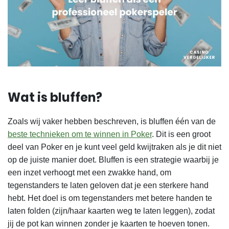
Wat is bluffen?
Zoals wij vaker hebben beschreven, is bluffen één van de
beste technieken om te winnen in Poker
. Dit is een groot
deel van Poker en je kunt veel geld kwijtraken als je dit niet
op de juiste manier doet. Bluffen is een strategie waarbij je
een inzet verhoogt met een zwakke hand, om
tegenstanders te laten geloven dat je een sterkere hand
hebt. Het doel is om tegenstanders met betere handen te
laten folden (zijn/haar kaarten weg te laten leggen), zodat
jij de pot kan winnen zonder je kaarten te hoeven tonen.