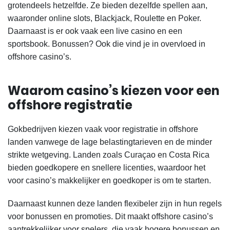
grotendeels hetzelfde. Ze bieden dezelfde spellen aan,
waaronder online slots, Blackjack, Roulette en Poker.
Daarnaast is er ook vaak een live casino en een
sportsbook. Bonussen? Ook die vind je in overvloed in
offshore casino’s.
Waarom casino’s kiezen voor een
offshore registratie
Gokbedrijven kiezen vaak voor registratie in offshore
landen vanwege de lage belastingtarieven en de minder
strikte wetgeving. Landen zoals Curaçao en Costa Rica
bieden goedkopere en snellere licenties, waardoor het
voor casino’s makkelijker en goedkoper is om te starten.
Daarnaast kunnen deze landen flexibeler zijn in hun regels
voor bonussen en promoties. Dit maakt offshore casino’s
aantrekkelijker voor spelers, die vaak hogere bonussen en