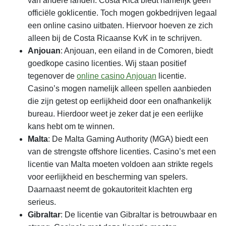
van andere landen. Costa Rica biedt namelijk geen
officiële goklicentie. Toch mogen gokbedrijven legaal
een online casino uitbaten. Hiervoor hoeven ze zich
alleen bij de Costa Ricaanse KvK in te schrijven.
Anjouan
: Anjouan, een eiland in de Comoren, biedt
goedkope casino licenties. Wij staan positief
tegenover de
online casino Anjouan
licentie.
Casino’s mogen namelijk alleen spellen aanbieden
die zijn getest op eerlijkheid door een onafhankelijk
bureau. Hierdoor weet je zeker dat je een eerlijke
kans hebt om te winnen.
Malta
: De Malta Gaming Authority (MGA) biedt een
van de strengste offshore licenties. Casino’s met een
licentie van Malta moeten voldoen aan strikte regels
voor eerlijkheid en bescherming van spelers.
Daarnaast neemt de gokautoriteit klachten erg
serieus.
Gibraltar
: De licentie van Gibraltar is betrouwbaar en