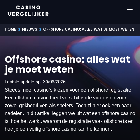
›
›
HOME
NIEUWS
OFFSHORE CASINO: ALLES WAT JE MOET WETEN
Offshore casino: alles wat
je moet weten
Laatste update op
: 30/06/2026
Steeds meer casino’s kiezen voor een offshore registratie.
Een offshore casino biedt verschillende voordelen voor
zowel gokbedrijven als spelers. Toch zijn er ook een paar
nadelen. In dit artikel leggen we uit wat een offshore casino
is, hoe het werkt, waarom de registratie vaak offshore is en
hoe je een veilig offshore casino kan herkennen.