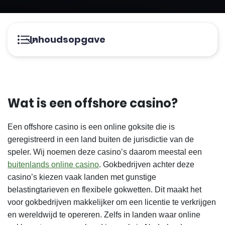
Inhoudsopgave
Wat is een offshore casino?
Een offshore casino is een online goksite die is
geregistreerd in een land buiten de jurisdictie van de
speler. Wij noemen deze casino’s daarom meestal een
buitenlands online casino
. Gokbedrijven achter deze
casino’s kiezen vaak landen met gunstige
belastingtarieven en flexibele gokwetten. Dit maakt het
voor gokbedrijven makkelijker om een licentie te verkrijgen
en wereldwijd te opereren. Zelfs in landen waar online