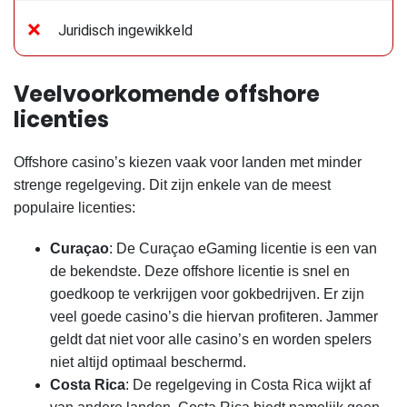
Juridisch ingewikkeld
Veelvoorkomende offshore
licenties
Offshore casino’s kiezen vaak voor landen met minder
strenge regelgeving. Dit zijn enkele van de meest
populaire licenties:
Curaçao
: De Curaçao eGaming licentie is een van
de bekendste. Deze offshore licentie is snel en
goedkoop te verkrijgen voor gokbedrijven. Er zijn
veel goede casino’s die hiervan profiteren. Jammer
geldt dat niet voor alle casino’s en worden spelers
niet altijd optimaal beschermd.
Costa Rica
: De regelgeving in Costa Rica wijkt af