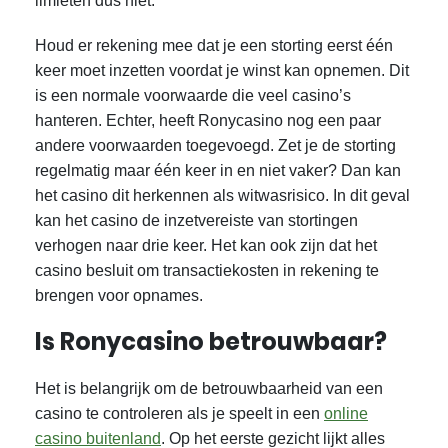
limieten dus niet.
Houd er rekening mee dat je een storting eerst één
keer moet inzetten voordat je winst kan opnemen. Dit
is een normale voorwaarde die veel casino’s
hanteren. Echter, heeft Ronycasino nog een paar
andere voorwaarden toegevoegd. Zet je de storting
regelmatig maar één keer in en niet vaker? Dan kan
het casino dit herkennen als witwasrisico. In dit geval
kan het casino de inzetvereiste van stortingen
verhogen naar drie keer. Het kan ook zijn dat het
casino besluit om transactiekosten in rekening te
brengen voor opnames.
Is Ronycasino betrouwbaar?
Het is belangrijk om de betrouwbaarheid van een
casino te controleren als je speelt in een
online
casino buitenland
. Op het eerste gezicht lijkt alles