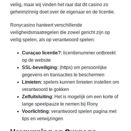
veilig, maar wij vinden het raar dat dit casino zo
geheimzinnig doet over de eigenaar en de licentie.
Ronycasino hanteert verschillende
veiligheidsmaatregelen die zowel gericht zijn op
veilig spelen, als op verantwoord spelen:
Curaçao licentie?
: licentienummer ontbreekt
op de website
SSL‑beveiliging:
(https) om persoonlijke
gegevens en transacties te beschermen
Limieten
: spelers kunnen limieten instellen om
verantwoord te gokken
Zelfuitsluiting
: Het is mogelijk om een korte of
lange speelpauze te nemen bij Rony
Voorlichting
: verantwoord spelen pagina met
tips en verwijzingen