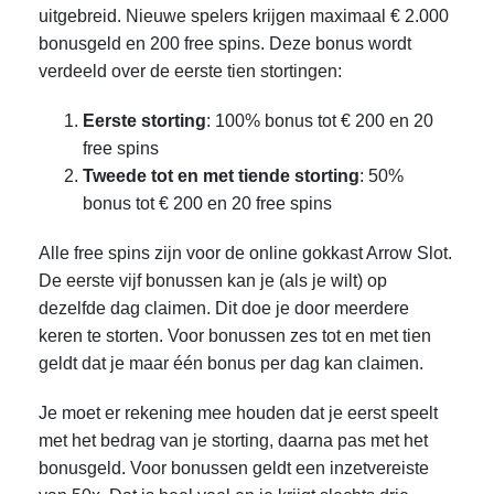
uitgebreid. Nieuwe spelers krijgen maximaal € 2.000
bonusgeld en 200 free spins. Deze bonus wordt
verdeeld over de eerste tien stortingen:
Eerste storting
: 100% bonus tot € 200 en 20
free spins
Tweede tot en met tiende storting
: 50%
bonus tot € 200 en 20 free spins
Alle free spins zijn voor de online gokkast Arrow Slot.
De eerste vijf bonussen kan je (als je wilt) op
dezelfde dag claimen. Dit doe je door meerdere
keren te storten. Voor bonussen zes tot en met tien
geldt dat je maar één bonus per dag kan claimen.
Je moet er rekening mee houden dat je eerst speelt
met het bedrag van je storting, daarna pas met het
bonusgeld. Voor bonussen geldt een inzetvereiste