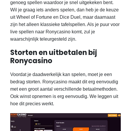
genoeg spellen waardoor je snel uitgekeken bent.
Wil je graag iets anders spelen, dan heb je de keuze
uit Wheel of Fortune en Dice Duel, maar daarnaast
zijn het alleen klassieke tafelspellen. Als je puur voor
live spellen naar Ronycasino komt, zul je
waarschijnlijk teleurgesteld zijn.
Storten en uitbetalen bij
Ronycasino
Voordat je daadwerkelijk kan spelen, moet je een
bedrag storten. Ronycasino maakt dit erg eenvoudig
met een groot aantal verschillende betaalmethoden.
Ook winst opnemen is erg eenvoudig. We leggen uit
hoe dit precies werkt.