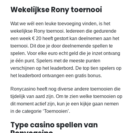
Wekelijkse Rony toernooi
Wat we wél een leuke toevoeging vinden, is het
wekelijkse Rony toernooi. Iedereen die gedurende
een week € 20 heeft gestort kan deelnemen aan het
toernooi. Dit doe je door deelnemende spellen te
spelen. Voor elke euro echt geld die je inzet ontvang
je één punt. Spelers met de meeste punten
verschijnen op het leaderbord. De top tien spelers op
het leaderbord ontvangen een gratis bonus.
Ronycasino heeft nog diverse andere toernooien die
tijdelijk van aard zijn. Om te zien welke toernooien op
dit moment actief zijn, kun je een kijkje gaan nemen
in de categorie ‘Toernooien’.
Type casino spellen van