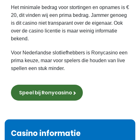
Het minimale bedrag voor stortingen en opnames is €
20, dit vinden wij een prima bedrag. Jammer genoeg
is dit casino niet transparant over de eigenaar. Ook
over de casino licentie is maar weinig informatie
bekend.
Voor Nederlandse slotliefhebbers is Ronycasino een
prima keuze, maar voor spelers die houden van live
spellen een stuk minder.
Speel bij Ronycasino
Casino informatie