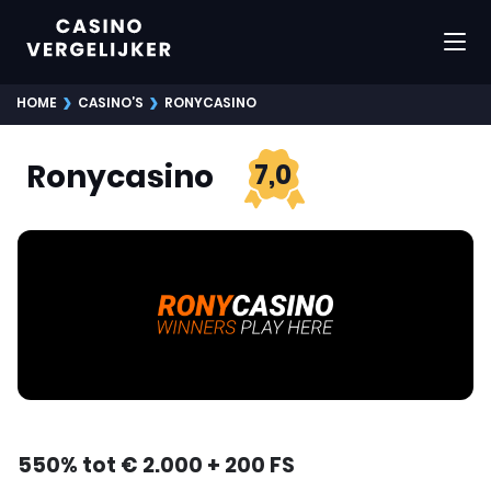
›
›
HOME
CASINO’S
RONYCASINO
Ronycasino
7,0
550% tot € 2.000 + 200 FS