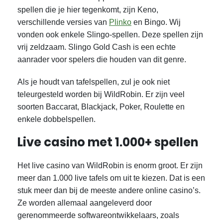
spellen die je hier tegenkomt, zijn Keno,
verschillende versies van
Plinko
en Bingo. Wij
vonden ook enkele Slingo-spellen. Deze spellen zijn
vrij zeldzaam. Slingo Gold Cash is een echte
aanrader voor spelers die houden van dit genre.
Als je houdt van tafelspellen, zul je ook niet
teleurgesteld worden bij WildRobin. Er zijn veel
soorten Baccarat, Blackjack, Poker, Roulette en
enkele dobbelspellen.
Live casino met 1.000+ spellen
Het live casino van WildRobin is enorm groot. Er zijn
meer dan 1.000 live tafels om uit te kiezen. Dat is een
stuk meer dan bij de meeste andere online casino’s.
Ze worden allemaal aangeleverd door
gerenommeerde softwareontwikkelaars, zoals