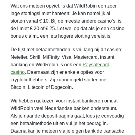
Wat ons meteen opviel, is dat WildRobin een zeer
lage stortingslimiet hanteert. Je kan namelijk al
storten vanaf € 10. Bij de meeste andere casino’s, is
de limiet € 20 of € 25. Let wel op dat als je een casino
bonus claimt, een iets hogere storting vereist is.
De lijst met betaalmethoden is vrij lang bij dit casino:
Neteller, Skrill, MiFinity, Visa, Mastercard, instant
banking en WildRobin is ook een
Paysafecard
casino
. Daarnaast zijn er enkele opties voor
cryptoliefhebbers. Zij kunnen geld storten met
Bitcoin, Litecoin of Dogecoin.
Wij hebben gekozen voor instant bankieren omdat
WildRobin veel Nederlandse banken ondersteunt.
Als je naar de deposit-pagina gaat, kies je eenvoudig
een betaalmethode uit en vul je het bedrag in.
Daarna kan je meteen via je eigen bank de transactie