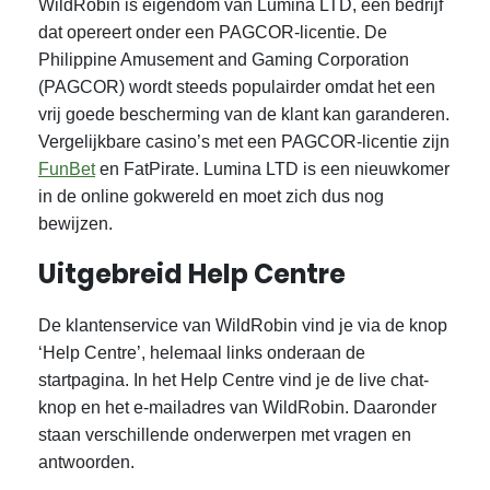
WildRobin is eigendom van Lumina LTD, een bedrijf
dat opereert onder een PAGCOR-licentie. De
Philippine Amusement and Gaming Corporation
(PAGCOR) wordt steeds populairder omdat het een
vrij goede bescherming van de klant kan garanderen.
Vergelijkbare casino’s met een PAGCOR-licentie zijn
FunBet
en FatPirate. Lumina LTD is een nieuwkomer
in de online gokwereld en moet zich dus nog
bewijzen.
Uitgebreid Help Centre
De klantenservice van WildRobin vind je via de knop
‘Help Centre’, helemaal links onderaan de
startpagina. In het Help Centre vind je de live chat-
knop en het e-mailadres van WildRobin. Daaronder
staan verschillende onderwerpen met vragen en
antwoorden.