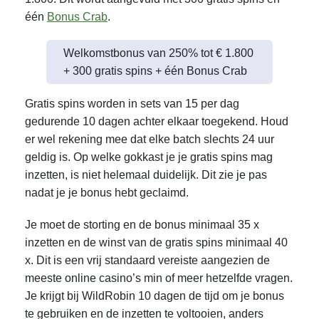
één
Bonus Crab
.
Welkomstbonus van 250% tot € 1.800
+ 300 gratis spins + één Bonus Crab
Gratis spins worden in sets van 15 per dag
gedurende 10 dagen achter elkaar toegekend. Houd
er wel rekening mee dat elke batch slechts 24 uur
geldig is. Op welke gokkast je je gratis spins mag
inzetten, is niet helemaal duidelijk. Dit zie je pas
nadat je je bonus hebt geclaimd.
Je moet de storting en de bonus minimaal 35 x
inzetten en de winst van de gratis spins minimaal 40
x. Dit is een vrij standaard vereiste aangezien de
meeste online casino’s min of meer hetzelfde vragen.
Je krijgt bij WildRobin 10 dagen de tijd om je bonus
te gebruiken en de inzetten te voltooien, anders