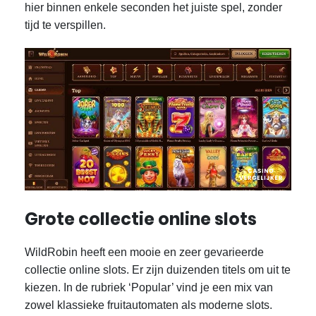
hier binnen enkele seconden het juiste spel, zonder
tijd te verspillen.
Grote collectie online slots
WildRobin heeft een mooie en zeer gevarieerde
collectie online slots. Er zijn duizenden titels om uit te
kiezen. In de rubriek ‘Popular’ vind je een mix van
zowel klassieke fruitautomaten als moderne slots.