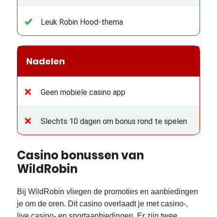
Leuk Robin Hood-thema
Nadelen
Geen mobiele casino app
Slechts 10 dagen om bonus rond te spelen
Casino bonussen van
WildRobin
Bij WildRobin vliegen de promoties en aanbiedingen
je om de oren. Dit casino overlaadt je met casino-,
live casino- en sportaanbiedingen. Er zijn twee