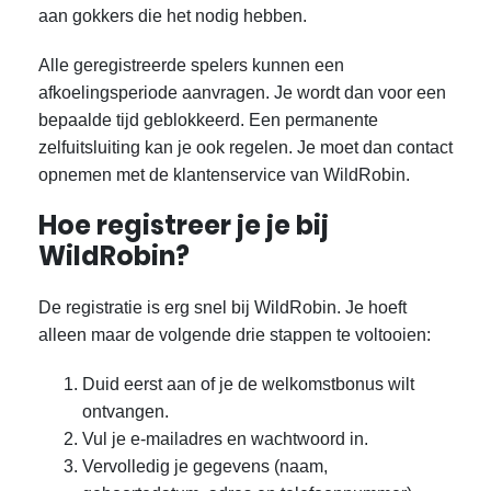
aan gokkers die het nodig hebben.
Alle geregistreerde spelers kunnen een
afkoelingsperiode aanvragen. Je wordt dan voor een
bepaalde tijd geblokkeerd. Een permanente
zelfuitsluiting kan je ook regelen. Je moet dan contact
opnemen met de klantenservice van WildRobin.
Hoe registreer je je bij
WildRobin?
De registratie is erg snel bij WildRobin. Je hoeft
alleen maar de volgende drie stappen te voltooien:
Duid eerst aan of je de welkomstbonus wilt
ontvangen.
Vul je e-mailadres en wachtwoord in.
Vervolledig je gegevens (naam,