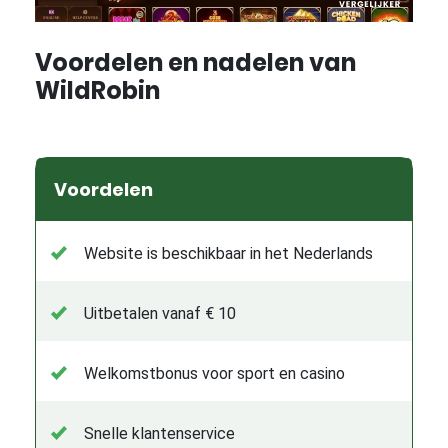
Voordelen en nadelen van
WildRobin
Voordelen
Website is beschikbaar in het Nederlands
Uitbetalen vanaf € 10
Welkomstbonus voor sport en casino
Snelle klantenservice