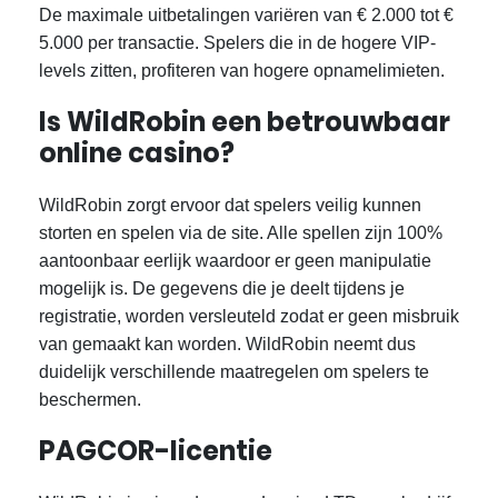
De maximale uitbetalingen variëren van € 2.000 tot €
5.000 per transactie. Spelers die in de hogere VIP-
levels zitten, profiteren van hogere opnamelimieten.
Is WildRobin een betrouwbaar
online casino?
WildRobin zorgt ervoor dat spelers veilig kunnen
storten en spelen via de site. Alle spellen zijn 100%
aantoonbaar eerlijk waardoor er geen manipulatie
mogelijk is. De gegevens die je deelt tijdens je
registratie, worden versleuteld zodat er geen misbruik
van gemaakt kan worden. WildRobin neemt dus
duidelijk verschillende maatregelen om spelers te
beschermen.
PAGCOR-licentie