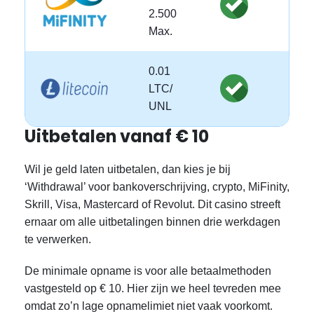
2.500
w
Max.
0.01
LTC/
Di
UNL
Uitbetalen vanaf € 10
Wil je geld laten uitbetalen, dan kies je bij
‘Withdrawal’ voor bankoverschrijving, crypto, MiFinity,
Skrill, Visa, Mastercard of Revolut. Dit casino streeft
ernaar om alle uitbetalingen binnen drie werkdagen
te verwerken.
De minimale opname is voor alle betaalmethoden
vastgesteld op € 10. Hier zijn we heel tevreden mee
omdat zo’n lage opnamelimiet niet vaak voorkomt.