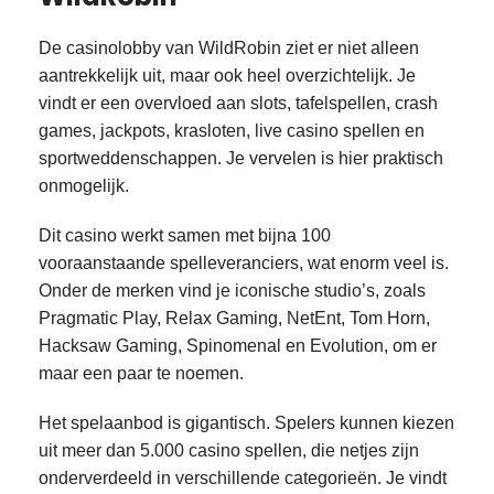
De casinolobby van WildRobin ziet er niet alleen
aantrekkelijk uit, maar ook heel overzichtelijk. Je
vindt er een overvloed aan slots, tafelspellen, crash
games, jackpots, krasloten, live casino spellen en
sportweddenschappen. Je vervelen is hier praktisch
onmogelijk.
Dit casino werkt samen met bijna 100
vooraanstaande spelleveranciers, wat enorm veel is.
Onder de merken vind je iconische studio’s, zoals
Pragmatic Play, Relax Gaming, NetEnt, Tom Horn,
Hacksaw Gaming, Spinomenal en Evolution, om er
maar een paar te noemen.
Het spelaanbod is gigantisch. Spelers kunnen kiezen
uit meer dan 5.000 casino spellen, die netjes zijn
onderverdeeld in verschillende categorieën. Je vindt