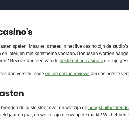
casino’s
ten spelen. Maar er is meer. In het live casino zijn de studio’s 
ellen en loterijen met kerstthema vooraan. Bonussen worden aan
oberen? Bezoek dan een van de
beste online casino’s
die zijn ges
 Lees dan verschillende
online casino reviews
om casino’s te verg
kasten
 brengen de juiste sfeer over en wat zijn de
hoogst uitbetalend
efd jaar na jaar, en welke zijn nieuw op de markt? Wij hebben h