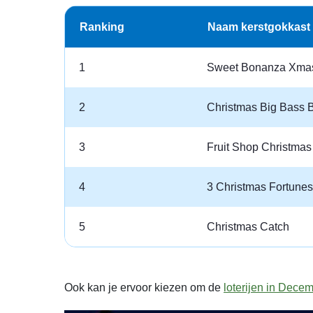
Ranking
Naam kerstgokkast
1
Sweet Bonanza Xma
2
Christmas Big Bass 
3
Fruit Shop Christmas
4
3 Christmas Fortunes
5
Christmas Catch
Ook kan je ervoor kiezen om de
loterijen in Dece