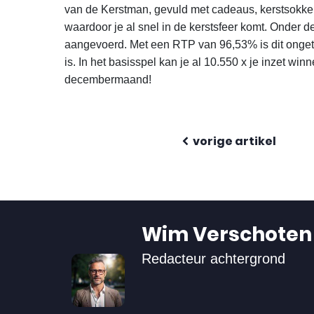
van de Kerstman, gevuld met cadeaus, kerstsokke
waardoor je al snel in de kerstsfeer komt. Onder de
aangevoerd. Met een RTP van 96,53% is dit ongetw
is. In het basisspel kan je al 10.550 x je inzet win
decembermaand!
vorige artikel
Wim Verschoten
Redacteur achtergrond