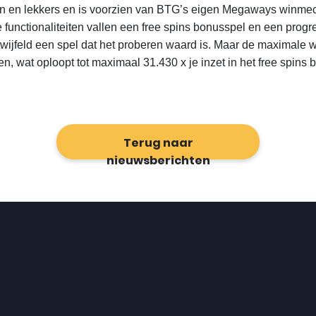
n en lekkers en is voorzien van BTG’s eigen Megaways winmecha
 functionaliteiten vallen een free spins bonusspel en een progre
ijfeld een spel dat het proberen waard is. Maar de maximale 
nen, wat oploopt tot maximaal 31.430 x je inzet in het free spins
Terug naar
nieuwsberichten