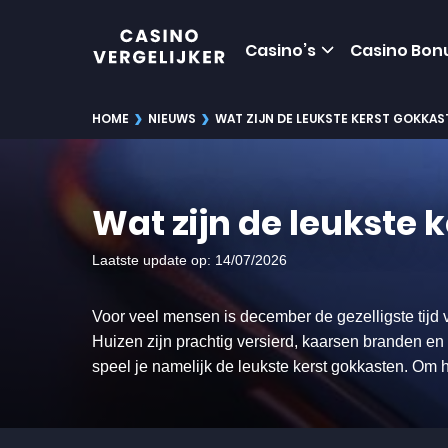
Casino’s
Casino Bon
›
›
HOME
NIEUWS
WAT ZIJN DE LEUKSTE KERST GOKKAS
Wat zijn de leukste 
Laatste update op
: 14/07/2026
Voor veel mensen is december de gezelligste tijd v
Huizen zijn prachtig versierd, kaarsen branden en a
speel je namelijk de leukste kerst gokkasten. Om 