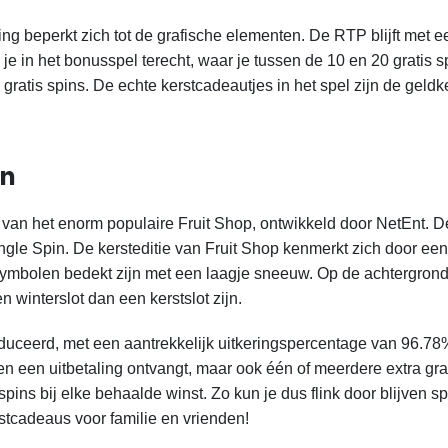
ring beperkt zich tot de grafische elementen. De RTP blijft met
 in het bonusspel terecht, waar je tussen de 10 en 20 gratis spi
ratis spins. De echte kerstcadeautjes in het spel zijn de geld
on
tie van het enorm populaire Fruit Shop, ontwikkeld door NetEnt.
le Spin. De kersteditie van Fruit Shop kenmerkt zich door een ijz
 symbolen bedekt zijn met een laagje sneeuw. Op de achtergrond
winterslot dan een kerstslot zijn.
uceerd, met een aantrekkelijk uitkeringspercentage van 96.78%.
en een uitbetaling ontvangt, maar ook één of meerdere extra gr
spins bij elke behaalde winst. Zo kun je dus flink door blijven s
stcadeaus voor familie en vrienden!