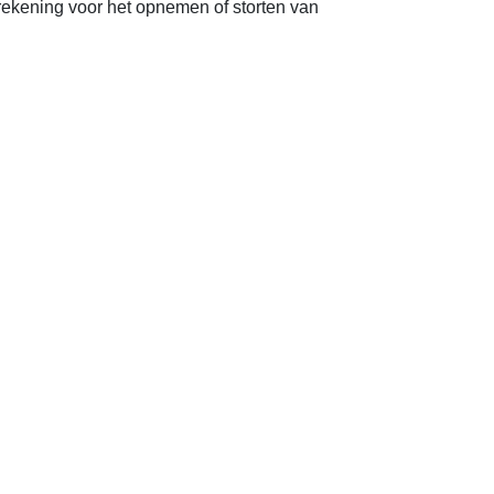
rekening voor het opnemen of storten van