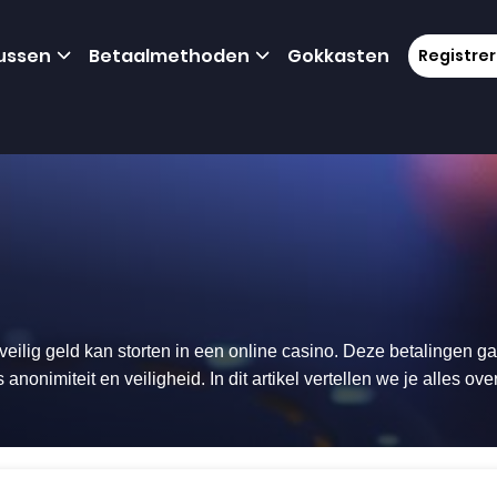
ussen
Betaalmethoden
Gokkasten
Registre
eilig geld kan storten in een online casino. Deze betalingen 
anonimiteit en veiligheid. In dit artikel vertellen we je alles o