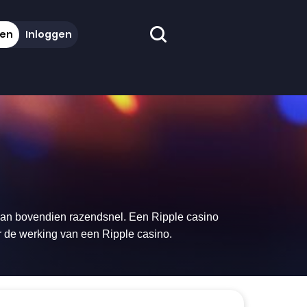
ren
Inloggen
gaan bovendien razendsnel. Een Ripple casino
ver de werking van een Ripple casino.