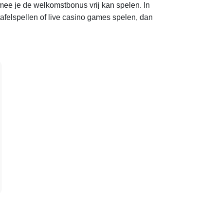
mee je de welkomstbonus vrij kan spelen. In
tafelspellen of live casino games spelen, dan