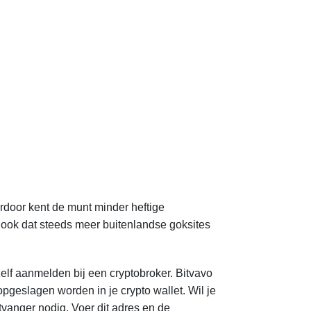
erdoor kent de munt minder heftige
 ook dat steeds meer buitenlandse goksites
elf aanmelden bij een cryptobroker. Bitvavo
opgeslagen worden in je crypto wallet. Wil je
tvanger nodig. Voer dit adres en de