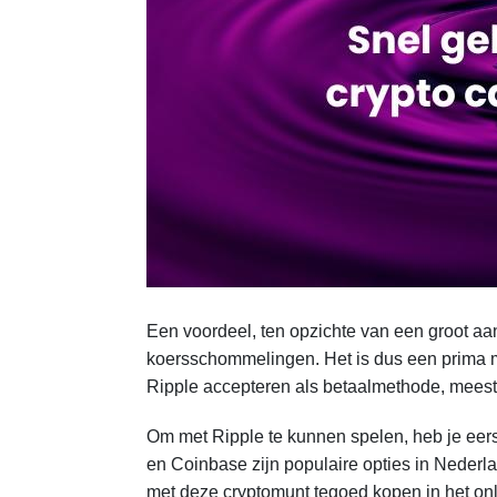
Een voordeel, ten opzichte van een groot aan
koersschommelingen. Het is dus een prima m
Ripple accepteren als betaalmethode, meest
Om met Ripple te kunnen spelen, heb je eerst
en Coinbase zijn populaire opties in Nederla
met deze cryptomunt tegoed kopen in het onli