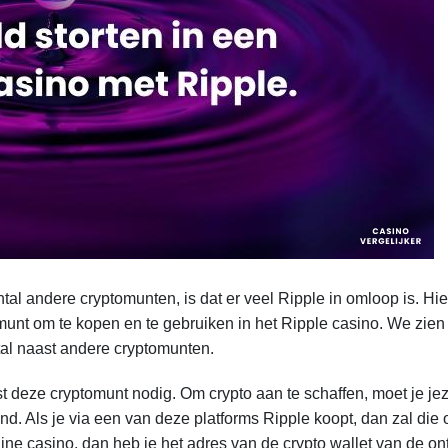
tal andere cryptomunten, is dat er veel Ripple in omloop is. Hi
unt om te kopen en te gebruiken in het Ripple casino. We zien
al naast andere cryptomunten.
 deze cryptomunt nodig. Om crypto aan te schaffen, moet je jez
nd. Als je via een van deze platforms Ripple koopt, dan zal die 
ne casino, dan heb je het adres van de crypto wallet van de on