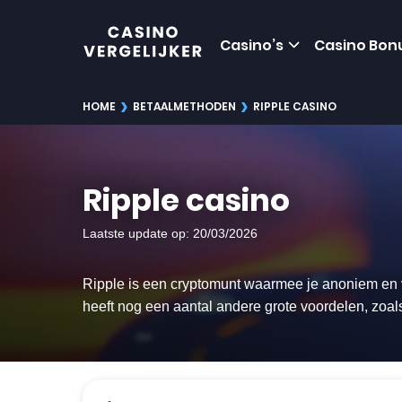
Casino’s
Casino Bon
›
›
HOME
BETAALMETHODEN
RIPPLE CASINO
Ripple casino
Laatste update op
: 20/03/2026
Ripple is een cryptomunt waarmee je anoniem en v
heeft nog een aantal andere grote voordelen, zoals 