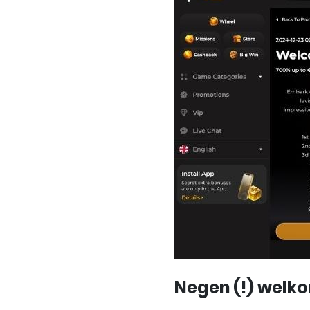
Negen (!) welk