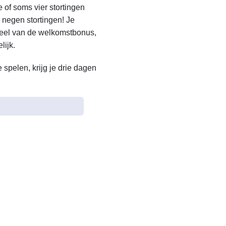
e of soms vier stortingen
 negen stortingen! Je
eel van de welkomstbonus,
lijk.
pelen, krijg je drie dagen