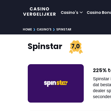
Casino’s
Casino Bon
›
›
HOME
CASINO’S
SPINSTAR
Spinstar
7,0
225% t
Spinstar
dat besta
dealer s
seconden 