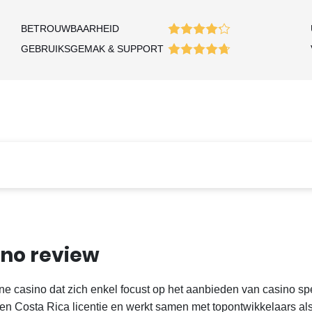
BETROUWBAARHEID
GEBRUIKSGEMAK & SUPPORT
ino review
ne casino dat zich enkel focust op het aanbieden van casino spe
en Costa Rica licentie en werkt samen met topontwikkelaars als