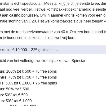
tar is echt spectaculair. Meestal krijg je bij je eerste twee, dri
at nog veel verder. Het welkomstpakket dekt namelijk je eerste
0 aan casino bonussen. Om in aanmerking te komen voor een d
ale storting van € 20. Het welkomstpakket is dus heel toeganke
n met de rondspeelvoorwaarde van 40 x. Om een bonus rond te s
 om je bonussen in te zetten, is dus wel vrij kort.
et tot € 10.000 + 225 gratis spins
icht van het volledige welkomstpakket van Spinstar:
nus
: 100% tot € 500 + 75 free spins
nus
: 75% tot € 750 + 75 free spins
us
: 50% tot € 1.000 + 75 free spins
nus
: 50% tot € 500
us
: 50% tot € 500
us
: 50% tot € 1.000