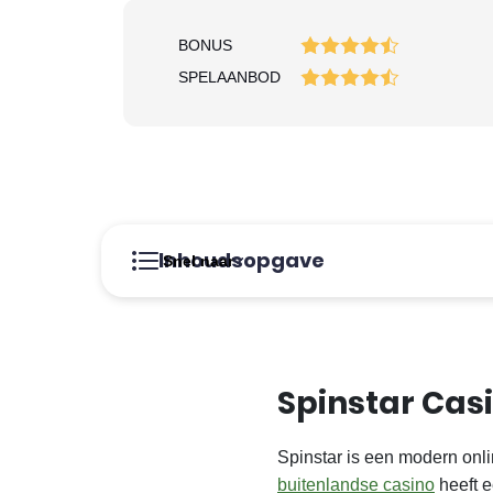
BONUS
SPELAANBOD
Inhoudsopgave
Spinstar Cas
Spinstar is een modern onli
buitenlandse casino
heeft e