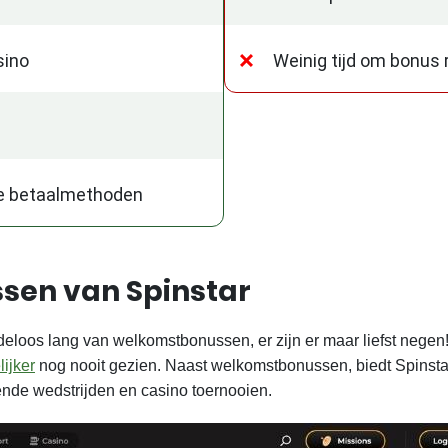
sino
Weinig tijd om bonus 
re betaalmethoden
sen van Spinstar
indeloos lang van welkomstbonussen, er zijn er maar liefst nege
ijker
nog nooit gezien. Naast welkomstbonussen, biedt Spinsta
ende wedstrijden en casino toernooien.