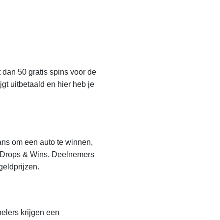
t dan 50 gratis spins voor de
jgt uitbetaald en hier heb je
kans om een auto te winnen,
 Drops & Wins. Deelnemers
eldprijzen.
elers krijgen een