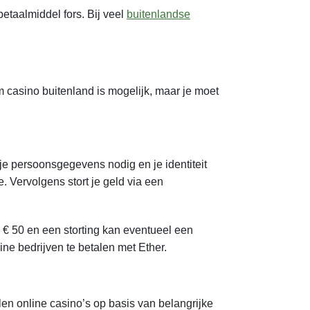
betaalmiddel fors. Bij veel
buitenlandse
m casino buitenland is mogelijk, maar je moet
je persoonsgegevens nodig en je identiteit
. Vervolgens stort je geld via een
n € 50 en een storting kan eventueel een
ine bedrijven te betalen met Ether.
len online casino’s op basis van belangrijke