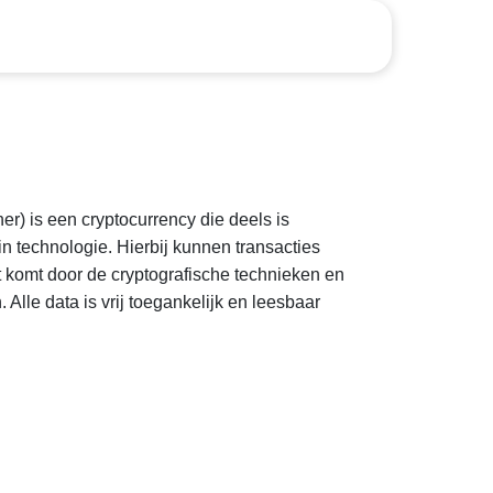
r) is een cryptocurrency die deels is
n technologie. Hierbij kunnen transacties
it komt door de cryptografische technieken en
Alle data is vrij toegankelijk en leesbaar