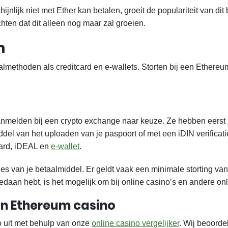
nlijk niet met Ether kan betalen, groeit de populariteit van dit 
hten dat dit alleen nog maar zal groeien.
m
lmethoden als creditcard en e-wallets. Storten bij een Ethereu
aanmelden bij een crypto exchange naar keuze. Ze hebben eerst 
del van het uploaden van je paspoort of met een iDIN verificatie
card, iDEAL en
e-wallet
.
ties van je betaalmiddel. Er geldt vaak een minimale storting va
edaan hebt, is het mogelijk om bij online casino’s en andere onl
een Ethereum casino
 uit met behulp van onze
online casino vergelijker
. Wij beoorde