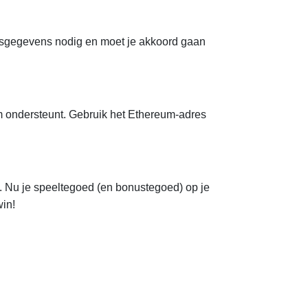
oonsgegevens nodig en moet je akkoord gaan
um ondersteunt. Gebruik het Ethereum-adres
. Nu je speeltegoed (en bonustegoed) op je
win!