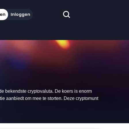
ren
Inloggen
 de bekendste cryptovaluta. De koers is enorm
ptie aanbiedt om mee te storten. Deze cryptomunt