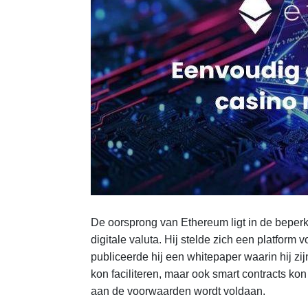
De oorsprong van Ethereum ligt in de beperki
digitale valuta. Hij stelde zich een platfor
publiceerde hij een whitepaper waarin hij zij
kon faciliteren, maar ook smart contracts ko
aan de voorwaarden wordt voldaan.