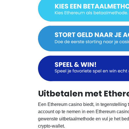
Uitbetalen met Ethe
Een Ethereum casino biedt, in tegenstelling 
account op te nemen in een Ethereum casino, kl
gewenste uitbetaalmethode en vul je het bed
crypto-wallet.