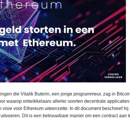
ngen die Vitalik Buterin, een jonge programmeur, zag in Bitcoi
m voor waarop ontwikkelaars allerlei soorten decentrale applicat
n visie voor Ethereum uiteenzette. In dit document beschreef hij e
n uitvoeren. Dit is een betrouwbare manier om een contract aan 