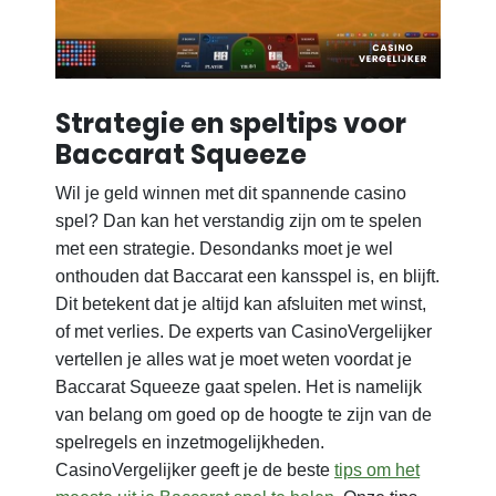
Strategie en speltips voor
Baccarat Squeeze
Wil je geld winnen met dit spannende casino
spel? Dan kan het verstandig zijn om te spelen
met een strategie. Desondanks moet je wel
onthouden dat Baccarat een kansspel is, en blijft.
Dit betekent dat je altijd kan afsluiten met winst,
of met verlies. De experts van CasinoVergelijker
vertellen je alles wat je moet weten voordat je
Baccarat Squeeze gaat spelen. Het is namelijk
van belang om goed op de hoogte te zijn van de
spelregels en inzetmogelijkheden.
CasinoVergelijker geeft je de beste
tips om het