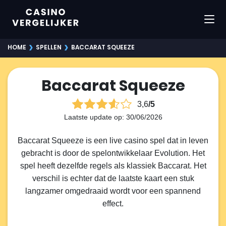
›
›
HOME
SPELLEN
BACCARAT SQUEEZE
Baccarat Squeeze
3,6
/5
Laatste update op
: 30/06/2026
Baccarat Squeeze is een live casino spel dat in leven
gebracht is door de spelontwikkelaar Evolution. Het
spel heeft dezelfde regels als klassiek Baccarat. Het
verschil is echter dat de laatste kaart een stuk
langzamer omgedraaid wordt voor een spannend
effect.