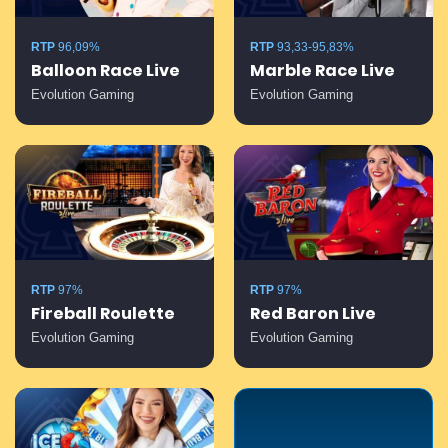
RTP
96,09%
RTP
93,33-95,83%
Balloon Race Live
Marble Race Live
Evolution Gaming
Evolution Gaming
RTP
97%
RTP
97%
Fireball Roulette
Red Baron Live
Evolution Gaming
Evolution Gaming