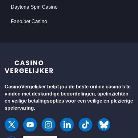
Daytona Spin Casino
Fano.bet Casino
CasinoVergelijker helpt jou de beste online casino’s te
vinden met deskundige beoordelingen, spelinzichten
en veilige betalingsopties voor een
veilige en plezierige
spelervaring.