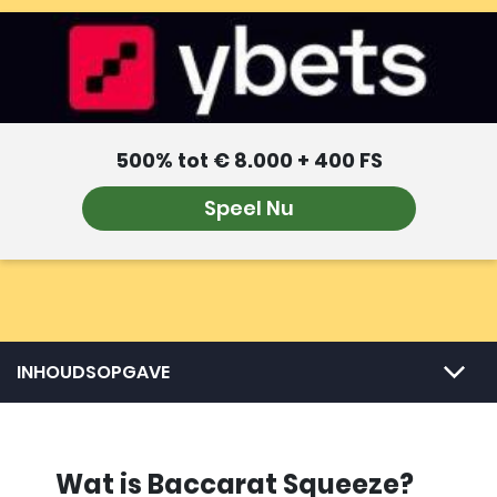
500% tot € 8.000 + 400 FS
Speel Nu
INHOUDSOPGAVE
Wat is Baccarat Squeeze?