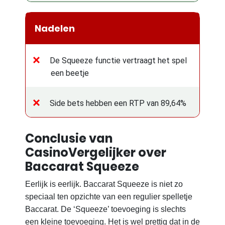
Nadelen
De Squeeze functie vertraagt het spel
een beetje
Side bets hebben een RTP van 89,64%
Conclusie van
CasinoVergelijker over
Baccarat Squeeze
Eerlijk is eerlijk. Baccarat Squeeze is niet zo
speciaal ten opzichte van een regulier spelletje
Baccarat. De ‘Squeeze’ toevoeging is slechts
een kleine toevoeging. Het is wel prettig dat in de