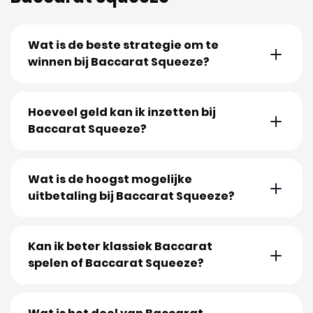
Wat is de beste strategie om te
winnen bij Baccarat Squeeze?
Hoeveel geld kan ik inzetten bij
Baccarat Squeeze?
Wat is de hoogst mogelijke
uitbetaling bij Baccarat Squeeze?
Kan ik beter klassiek Baccarat
spelen of Baccarat Squeeze?