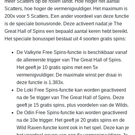
meer Scatters op de rollen landt. Hoe hoger het aantal
Scatters, hoe hoger de vermenigvuldiger. Het maximum is
200x voor 5 Scatters. Een ander voordeel van deze functie
is de speciale bonusronde. Deze activeert nadat je The
Great Hall of Spins een bepaald aantal keren hebt bereikt.
Het speciale bonusspel bestaat uit 4 soorten gratis spins:
De Valkyrie Free Spins-functie is beschikbaar vanaf
de allereerste trigger van The Great Hall of Spins.
Het geeft je 10 gratis spins met een 5x
vermenigvuldiger. De maximale winst per draai in
deze functie is 1.383x.
De Loki Free Spins-functie kan worden geactiveerd
na de 5e trigger van The Great Hall of Spins. Deze
geeft je 15 gratis spins, plus voordelen van de Wilds.
De Odin Free Spins-functie kan worden geactiveerd
na de 10e trigger. Het geeft je 20 gratis spins en de
Wild Raven-functie komt ook in het spel. Deze kan je