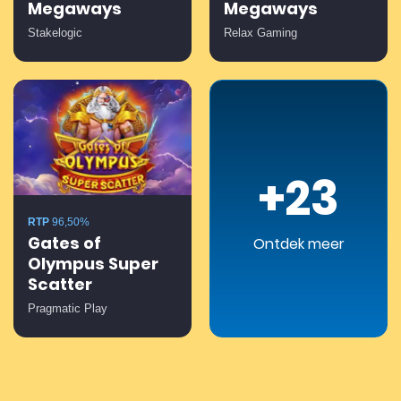
Megaways
Megaways
Stakelogic
Relax Gaming
+23
RTP
96,50%
Gates of
Ontdek meer
Olympus Super
Scatter
Pragmatic Play