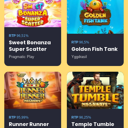
RTP
96,51%
Sweet Bonanza
RTP
96,5%
Super Scatter
Golden Fish Tank
Pragmatic Play
Yggdrasil
RTP
95,99%
RTP
96,25%
Runner Runner
Temple Tumble