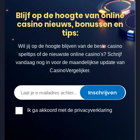
Blijf op de hoogte van online
casino nieuws, bonussen en
tips:
Wil jij op de hoogte blijven van de beste casino
speltips of de nieuwste online casino's? Schrijf
vandaag nog in voor de maandelijkse update van
CasinoVergelijker.
Ik ga akkoord met de privacyverklaring