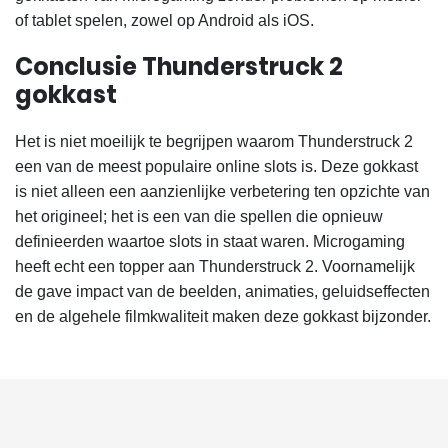
of tablet spelen, zowel op Android als iOS.
Conclusie Thunderstruck 2
gokkast
Het is niet moeilijk te begrijpen waarom Thunderstruck 2
een van de meest populaire online slots is. Deze gokkast
is niet alleen een aanzienlijke verbetering ten opzichte van
het origineel; het is een van die spellen die opnieuw
definieerden waartoe slots in staat waren. Microgaming
heeft echt een topper aan Thunderstruck 2. Voornamelijk
de gave impact van de beelden, animaties, geluidseffecten
en de algehele filmkwaliteit maken deze gokkast bijzonder.