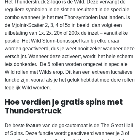
Het Thunderstruck 2-logo is de Wild. Deze vervangt de
reguliere symbolen in de slot en resulteert in de speciale
combo wanneer je het met Thor-symbolen laat landen. Is
de Mjolnir-Scatter 2, 3, 4 of 5x in beeld, dan volgt een
uitbetaling van 1x, 2x, 20x of 200x de inzet – vanuit elke
positie. Het Wild Storm-bonusspel kan bij elke draai
worden geactiveerd, dus je weet nooit zeker wanneer deze
verschijnt. Wanneer deze activeert, wordt het hele scherm
iets donkerder. De 5 rollen worden omgezet in speciale
Wild rollen met Wilds erop. Dit kan een extreem lucratieve
functie zijn, vooral als je het geluk hebt dat meerdere rollen
tegelijk Wild worden.
Hoe verdien je gratis spins met
Thunderstruck
De beste feature van de gokautomaat is de The Great Hall
of Spins. Deze functie wordt geactiveerd wanneer je 3 of