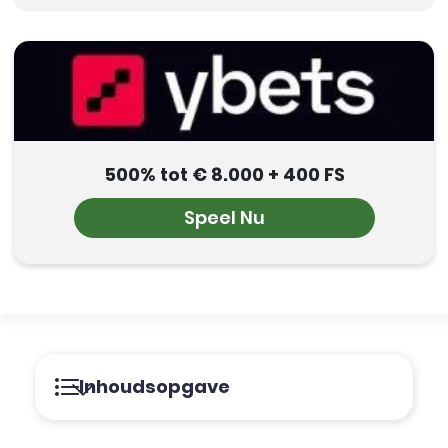
500% tot € 8.000 + 400 FS
Speel Nu
Inhoudsopgave