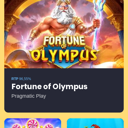
RTP
96,55%
Fortune of Olympus
Pragmatic Play