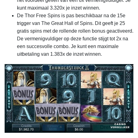
het voordeel geven van een 6x vermenigvuldiger. Je
kunt maximaal 3.320x je inzet winnen.
De Thor Free Spins is pas beschikbaar na de 15e
trigger van The Great Hall of Spins. Dit geeft je 25
gratis spins met de rollende rollen bonus geactiveerd.
De vermenigvuldiger op deze functie stijgt tot 2x na
een succesvolle combo. Je kunt een maximale
uitbetaling van 1.383x de inzet winnen.