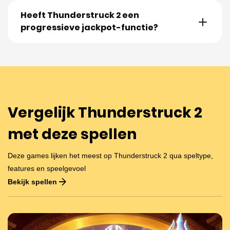
Heeft Thunderstruck 2 een
progressieve jackpot-functie?
Vergelijk Thunderstruck 2
met deze spellen
Deze games lijken het meest op Thunderstruck 2 qua speltype,
features en speelgevoel
Bekijk spellen