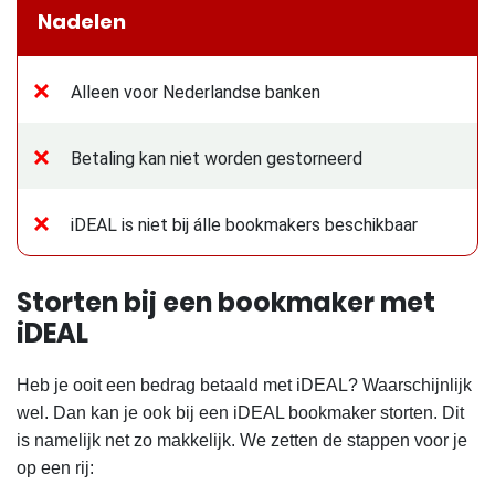
Nadelen
Alleen voor Nederlandse banken
Betaling kan niet worden gestorneerd
iDEAL is niet bij álle bookmakers beschikbaar
Storten bij een bookmaker met
iDEAL
Heb je ooit een bedrag betaald met iDEAL? Waarschijnlijk
wel. Dan kan je ook bij een iDEAL bookmaker storten. Dit
is namelijk net zo makkelijk. We zetten de stappen voor je
op een rij: