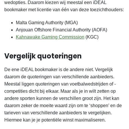
wedopties. Daarom kiezen wij meestal een iDEAL
bookmaker met licentie van één van deze toezichthouders:
Malta Gaming Authority (MGA)
Anjouan Offshore Financial Authority (AOFA)
Kahnawake Gaming Commission
(KGC)
Vergelijk quoteringen
De ene iDEAL bookmaker is de andere niet. Vergelijk
daarom de quoteringen van verschillende aanbieders.
Meestal liggen quoteringen van voetbalwedstrijden of -
competities dicht bij elkaar. Maar als je in wilt zetten op
andere sporten kunnen de verschillen groot zijn. Het kan
daarom zeker de moeite waard zijn om te ‘shoppen’ en de
tarieven van verschillende aanbieders te vergelijken.
Hiermee kan je je potentiële winst maximaliseren.