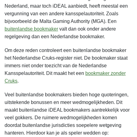
Nederland, maar toch iDEAL aanbiedt, heeft meestal een
vergunning van een andere kansspelautoriteit. Zoals
bijvoorbeeld de Malta Gaming Authority (MGA). Een
buitenlandse bookmaker
valt dan ook onder andere
regelgeving dan een Nederlandse bookmaker.
Om deze reden controleert een buitenlandse bookmaker
het Nederlandse Cruks-register niet. De bookmaker staat
immers niet onder toezicht van de Nederlandse
Kansspelautoriteit. Dit maakt het een
bookmaker zonder
Cruks
.
Veel buitenlandse bookmakers bieden hoge quoteringen,
uitstekende bonussen en meer wedmogelijkheden. Dit
maakt buitenlandse iDEAL bookmakers aantrekkelijk voor
veel gokkers. De ruimere wedmogelijkheden komen
doordat buitenlandse jurisdicties soepelere wetgeving
hanteren. Hierdoor kan je als speler wedden op: