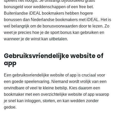
spelers het hoogst. Je ontvangt bijvoorbeeld gratis
bonusgeld voor weddenschappen of een free bet.
Buitenlandse iDEAL bookmakers hebben hogere
bonussen dan Nederlandse bookmakers met iDEAL. Het is
wel belangrijk om de bonusvoorwaarden door te lezen. Zo
weet je precies hoe je de sport bonus kan gebruiken en
wanneer je de winst kan uitbetalen.
Gebruiksvriendelijke website of
app
Een gebruiksvriendelijke website of app is cruciaal voor
een goede speelervaring. Niemand wordt vrolijk van een
onvindbare of veel te kleine betslip. Kies daarom een
bookmaker met een overzichtelijke website of app waarop
je snel kan inloggen, storten, en kan wedden zonder
gedoe.