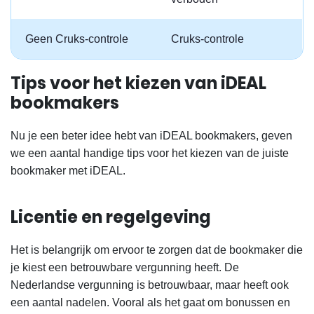
Geen Cruks-controle
Cruks-controle
Tips voor het kiezen van iDEAL
bookmakers
Nu je een beter idee hebt van iDEAL bookmakers, geven
we een aantal handige tips voor het kiezen van de juiste
bookmaker met iDEAL.
Licentie en regelgeving
Het is belangrijk om ervoor te zorgen dat de bookmaker die
je kiest een betrouwbare vergunning heeft. De
Nederlandse vergunning is betrouwbaar, maar heeft ook
een aantal nadelen. Vooral als het gaat om bonussen en