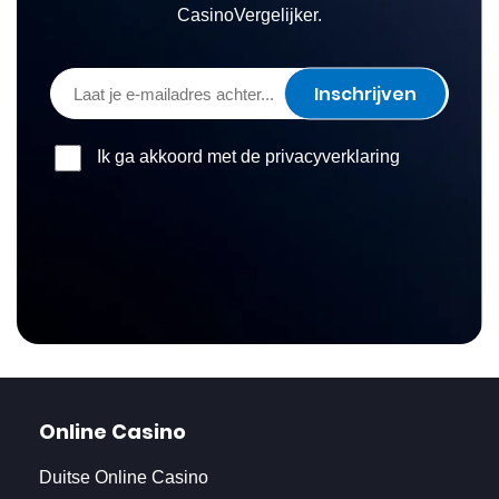
CasinoVergelijker.
Ik ga akkoord met de privacyverklaring
Online Casino
Duitse Online Casino