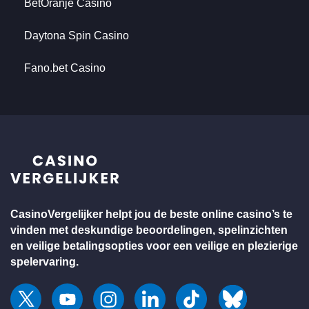
BetOranje Casino
Daytona Spin Casino
Fano.bet Casino
CasinoVergelijker helpt jou de beste online casino’s te
vinden met deskundige beoordelingen, spelinzichten
en veilige betalingsopties voor een
veilige en plezierige
spelervaring.