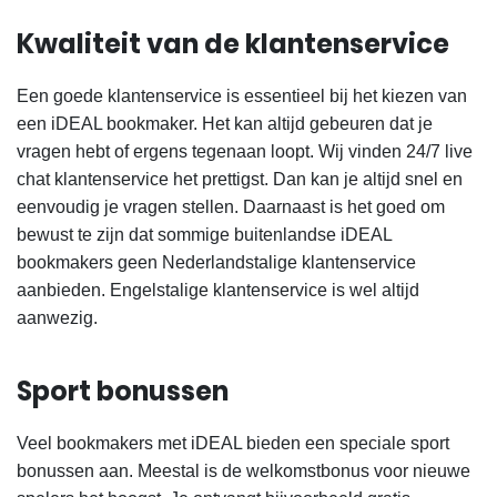
Kwaliteit van de klantenservice
Een goede klantenservice is essentieel bij het kiezen van
een iDEAL bookmaker. Het kan altijd gebeuren dat je
vragen hebt of ergens tegenaan loopt. Wij vinden 24/7 live
chat klantenservice het prettigst. Dan kan je altijd snel en
eenvoudig je vragen stellen. Daarnaast is het goed om
bewust te zijn dat sommige buitenlandse iDEAL
bookmakers geen Nederlandstalige klantenservice
aanbieden. Engelstalige klantenservice is wel altijd
aanwezig.
Sport bonussen
Veel bookmakers met iDEAL bieden een speciale sport
bonussen aan. Meestal is de welkomstbonus voor nieuwe