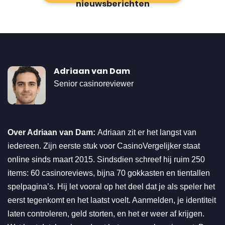
nieuwsberichten
Adriaan van Dam
Senior casinoreviewer
Over Adriaan van Dam:
Adriaan zit er het langst van
iedereen. Zijn eerste stuk voor CasinoVergelijker staat
online sinds maart 2015. Sindsdien schreef hij ruim 250
items: 60 casinoreviews, bijna 70 gokkasten en tientallen
spelpagina’s. Hij let vooral op het deel dat je als speler het
eerst tegenkomt en het laatst voelt. Aanmelden, je identiteit
laten controleren, geld storten, en het er weer af krijgen.