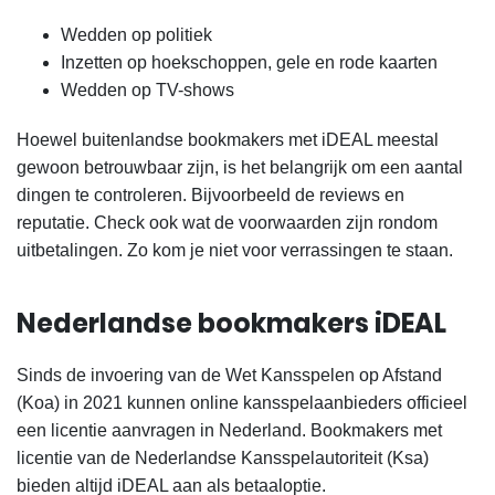
Wedden op politiek
Inzetten op hoekschoppen, gele en rode kaarten
Wedden op TV-shows
Hoewel buitenlandse bookmakers met iDEAL meestal
gewoon betrouwbaar zijn, is het belangrijk om een aantal
dingen te controleren. Bijvoorbeeld de reviews en
reputatie. Check ook wat de voorwaarden zijn rondom
uitbetalingen. Zo kom je niet voor verrassingen te staan.
Nederlandse bookmakers iDEAL
Sinds de invoering van de Wet Kansspelen op Afstand
(Koa) in 2021 kunnen online kansspelaanbieders officieel
een licentie aanvragen in Nederland. Bookmakers met
licentie van de Nederlandse Kansspelautoriteit (Ksa)
bieden altijd iDEAL aan als betaaloptie.