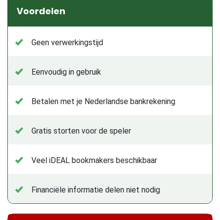
Voordelen
Geen verwerkingstijd
Eenvoudig in gebruik
Betalen met je Nederlandse bankrekening
Gratis storten voor de speler
Veel iDEAL bookmakers beschikbaar
Financiële informatie delen niet nodig