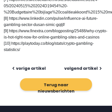
05/20240515%202024D19454%20-
%20Budgettaire%20bijlage%20coalitieakkoord%2015%20m
[8] https://www.linkedin.com/pulse/influence-ai-future-
gambling-sector-dusan-simic-gqtjf/
[9] https://www.finextra.com/blogposting/25488/why-crypto-
is-hot-right-now-for-online-gambling-sites-and-casinos
[10] https://playtoday.co/blog/stats/crypto-gambling-
statistics/
vorige artikel
volgend artikel
Terug naar
nieuwsberichten