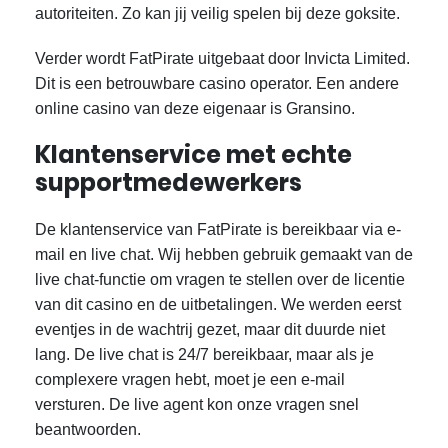
autoriteiten. Zo kan jij veilig spelen bij deze goksite.
Verder wordt FatPirate uitgebaat door Invicta Limited.
Dit is een betrouwbare casino operator. Een andere
online casino van deze eigenaar is Gransino.
Klantenservice met echte
supportmedewerkers
De klantenservice van FatPirate is bereikbaar via e-
mail en live chat. Wij hebben gebruik gemaakt van de
live chat-functie om vragen te stellen over de licentie
van dit casino en de uitbetalingen. We werden eerst
eventjes in de wachtrij gezet, maar dit duurde niet
lang. De live chat is 24/7 bereikbaar, maar als je
complexere vragen hebt, moet je een e-mail
versturen. De live agent kon onze vragen snel
beantwoorden.