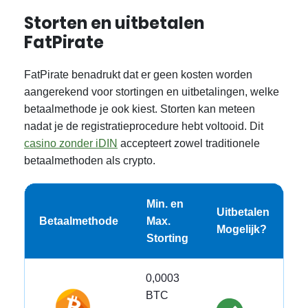
Storten en uitbetalen
FatPirate
FatPirate benadrukt dat er geen kosten worden
aangerekend voor stortingen en uitbetalingen, welke
betaalmethode je ook kiest. Storten kan meteen
nadat je de registratieprocedure hebt voltooid. Dit
casino zonder iDIN
accepteert zowel traditionele
betaalmethoden als crypto.
Min. en
Uitbetalen
Betaalmethode
Max.
U
Mogelijk?
Storting
0,0003
BTC