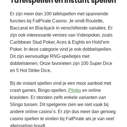
Tafelspellen en instant spellen
Er zijn meer dan 100 tafelspellen met spannende
functies bij FatPirate Casino. Je vindt Roulette,
Baccarat en Blackjack in verschillende variaties. Er
zijn ook interessante versies van Videopoker, zoals
Caribbean Stud Poker, Aces & Eights en Hold’em
Poker. In deze categorie vind je ook dobbelspellen.
Dit zijn eenvoudige RNG-spelletjes met
dobbelstenen. Onze favorieten zijn 100 Super Dice
en 5 Hot Strike Dice.
Bij de instant spellen vind je een mooi aanbod met
crash games, Bingo-spellen,
Plinko
en online
krasloten. Er stonden zelfs enkele varianten van
Slingo tussen. Dit spelgenre zien we niet vaak bij
andere online casino’s. Er zijn dus meer dan genoeg
casino spellen te vinden bij FatPirate als je van veel
afwisseling houdt.