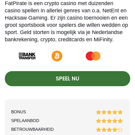
FatPirate is een crypto casino met duizenden
casino spellen in allerlei genres van o.a. NetEnt en
Hacksaw Gaming. Er zijn casino toernooien en een
groot sportsbook voor spelers die willen wedden op
sport. Geld storten is mogelijk via je Nederlandse
bankrekening, crypto, creditcards en MiFinity.
SPEEL NU
BONUS
SPELAANBOD
BETROUWBAARHEID