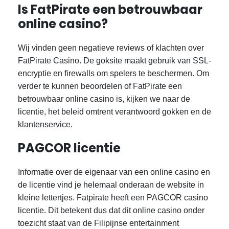
Is FatPirate een betrouwbaar
online casino?
Wij vinden geen negatieve reviews of klachten over
FatPirate Casino. De goksite maakt gebruik van SSL-
encryptie en firewalls om spelers te beschermen. Om
verder te kunnen beoordelen of FatPirate een
betrouwbaar online casino is, kijken we naar de
licentie, het beleid omtrent verantwoord gokken en de
klantenservice.
PAGCOR licentie
Informatie over de eigenaar van een online casino en
de licentie vind je helemaal onderaan de website in
kleine lettertjes. Fatpirate heeft een PAGCOR casino
licentie. Dit betekent dus dat dit online casino onder
toezicht staat van de Filipijnse entertainment