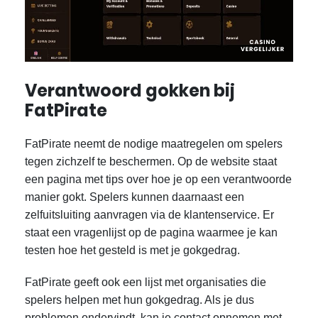
Verantwoord gokken bij
FatPirate
FatPirate neemt de nodige maatregelen om spelers
tegen zichzelf te beschermen. Op de website staat
een pagina met tips over hoe je op een verantwoorde
manier gokt. Spelers kunnen daarnaast een
zelfuitsluiting aanvragen via de klantenservice. Er
staat een vragenlijst op de pagina waarmee je kan
testen hoe het gesteld is met je gokgedrag.
FatPirate geeft ook een lijst met organisaties die
spelers helpen met hun gokgedrag. Als je dus
problemen ondervindt, kan je contact opnemen met