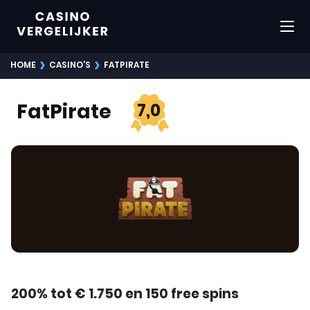
›
›
HOME
CASINO’S
FATPIRATE
FatPirate
7,0
200% tot € 1.750 en 150 free spins