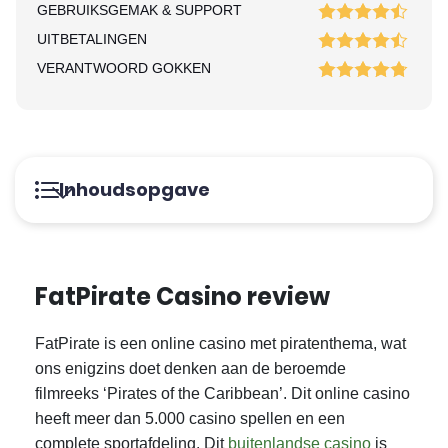
GEBRUIKSGEMAK & SUPPORT
UITBETALINGEN
VERANTWOORD GOKKEN
Inhoudsopgave
FatPirate Casino review
FatPirate is een online casino met piratenthema, wat
ons enigzins doet denken aan de beroemde
filmreeks ‘Pirates of the Caribbean’. Dit online casino
heeft meer dan 5.000 casino spellen en een
complete sportafdeling. Dit
buitenlandse casino
is