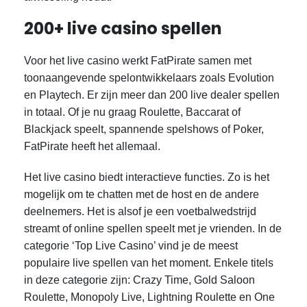
200+ live casino spellen
Voor het live casino werkt FatPirate samen met
toonaangevende spelontwikkelaars zoals Evolution
en Playtech. Er zijn meer dan 200 live dealer spellen
in totaal. Of je nu graag Roulette, Baccarat of
Blackjack speelt, spannende spelshows of Poker,
FatPirate heeft het allemaal.
Het live casino biedt interactieve functies. Zo is het
mogelijk om te chatten met de host en de andere
deelnemers. Het is alsof je een voetbalwedstrijd
streamt of online spellen speelt met je vrienden. In de
categorie ‘Top Live Casino’ vind je de meest
populaire live spellen van het moment. Enkele titels
in deze categorie zijn: Crazy Time, Gold Saloon
Roulette, Monopoly Live, Lightning Roulette en One