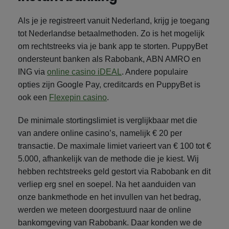
Als je je registreert vanuit Nederland, krijg je toegang
tot Nederlandse betaalmethoden. Zo is het mogelijk
om rechtstreeks via je bank app te storten. PuppyBet
ondersteunt banken als Rabobank, ABN AMRO en
ING via
online casino iDEAL
. Andere populaire
opties zijn Google Pay, creditcards en PuppyBet is
ook een
Flexepin casino
.
De minimale stortingslimiet is verglijkbaar met die
van andere online casino’s, namelijk € 20 per
transactie. De maximale limiet varieert van € 100 tot €
5.000, afhankelijk van de methode die je kiest. Wij
hebben rechtstreeks geld gestort via Rabobank en dit
verliep erg snel en soepel. Na het aanduiden van
onze bankmethode en het invullen van het bedrag,
werden we meteen doorgestuurd naar de online
bankomgeving van Rabobank. Daar konden we de