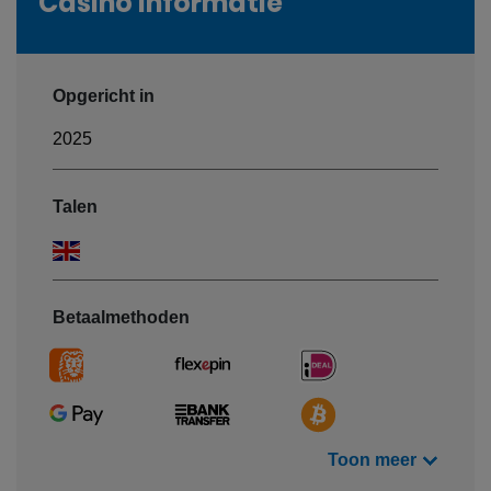
Casino informatie
Opgericht in
2025
Talen
Betaalmethoden
Toon meer