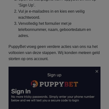
‘Sign Up’.
Vul je e-mailadres in en kies een veilig
wachtwoord.
Vervolledig het formulier met je
telefoonnummer, naam, geboortedatum en
adres.
PuppyBet vroeg geen verdere acties van ons na het
voltooien van deze stappen. Wij konden meteen geld
storten op ons account.