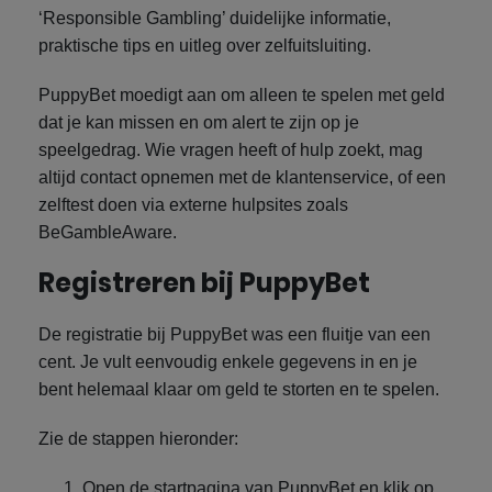
‘Responsible Gambling’ duidelijke informatie,
praktische tips en uitleg over zelfuitsluiting.
PuppyBet moedigt aan om alleen te spelen met geld
dat je kan missen en om alert te zijn op je
speelgedrag. Wie vragen heeft of hulp zoekt, mag
altijd contact opnemen met de klantenservice, of een
zelftest doen via externe hulpsites zoals
BeGambleAware.
Registreren bij PuppyBet
De registratie bij PuppyBet was een fluitje van een
cent. Je vult eenvoudig enkele gegevens in en je
bent helemaal klaar om geld te storten en te spelen.
Zie de stappen hieronder:
Open de startpagina van PuppyBet en klik op