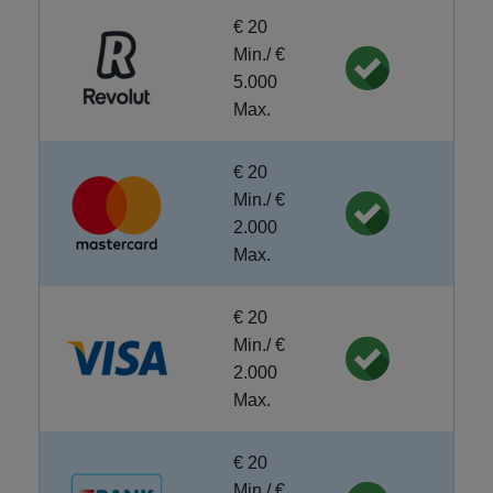
€ 20
Min./ €
Dr
5.000
w
Max.
€ 20
Min./ €
Dr
2.000
w
Max.
€ 20
Min./ €
Dr
2.000
w
Max.
€ 20
Min./ €
Dr