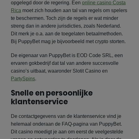
opgelegd door de regering. Een
online casino Costa
Rica
moet zich houden aan tal van regels om spelers
te beschermen. Toch zijn de regels er wat minder
streng dan in andere jurisdicties, zoals Nederland.
Dit merk je o.a. aan de toegelaten betaalmethoden.
Bij PuppyBet mag je bijvoorbeeld met crypto storten.
De eigenaar van PuppyBet is EOD Code SRL, een
ervaren gokbedrijf dat tal van andere succesvolle
casino’s uitbaat, waaronder Slotit Casino en
PartySpins
.
Snelle en persoonlijke
klantenservice
De contactgegevens van de klantenservice vind je
helemaal onderaan de FAQ-pagina van PuppyBet.
Dit casino moedigt je aan om eerst de veelgestelde