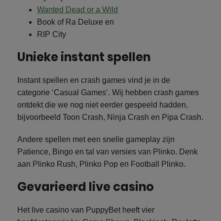
Wanted Dead or a Wild
Book of Ra Deluxe en
RIP City
Unieke instant spellen
Instant spellen en crash games vind je in de
categorie ‘Casual Games’. Wij hebben crash games
ontdekt die we nog niet eerder gespeeld hadden,
bijvoorbeeld Toon Crash, Ninja Crash en Pipa Crash.
Andere spellen met een snelle gameplay zijn
Patience, Bingo en tal van versies van Plinko. Denk
aan Plinko Rush, Plinko Pop en Football Plinko.
Gevarieerd live casino
Het live casino van PuppyBet heeft vier