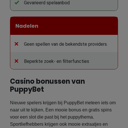
Gevarieerd spelaanbod
Nadelen
Geen spellen van de bekendste providers.
Beperkte zoek- en filterfuncties
Casino bonussen van
PuppyBet
Nieuwe spelers krijgen bij PuppyBet meteen iets om
naar uit te kijken. Een mooie bonus en gratis spins
voor een slot die past bij het puppythema.
Sportliefhebbers krijgen ook mooie extraatjes en