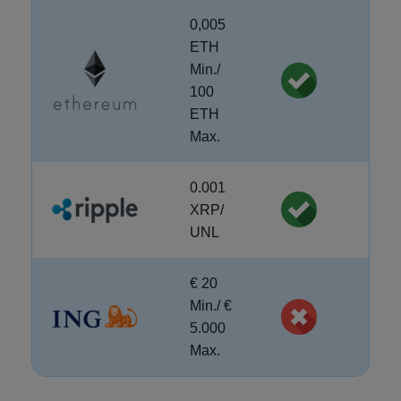
0,005
ETH
Min./
Di
100
ETH
Max.
0.001
XRP/
Di
UNL
€ 20
Min./ €
N
5.000
Max.