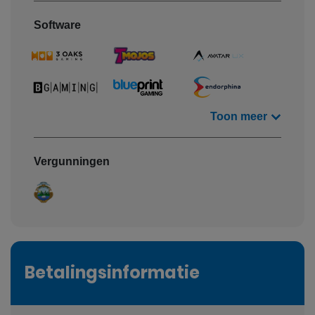
Software
Toon meer
Vergunningen
Betalingsinformatie