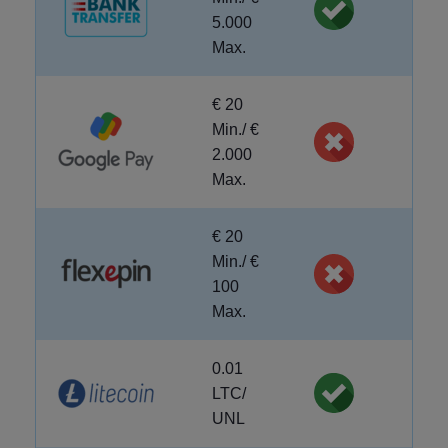
5.000
w
Max.
€ 20
Min./ €
N
2.000
Max.
€ 20
Min./ €
N
100
Max.
0.01
LTC/
Di
UNL