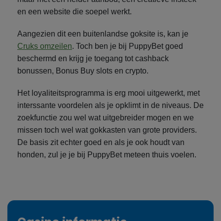
en een website die soepel werkt.
Aangezien dit een buitenlandse goksite is, kan je
Cruks omzeilen
. Toch ben je bij PuppyBet goed
beschermd en krijg je toegang tot cashback
bonussen, Bonus Buy slots en crypto.
Het loyaliteitsprogramma is erg mooi uitgewerkt, met
interssante voordelen als je opklimt in de niveaus. De
zoekfunctie zou wel wat uitgebreider mogen en we
missen toch wel wat gokkasten van grote providers.
De basis zit echter goed en als je ook houdt van
honden, zul je je bij PuppyBet meteen thuis voelen.