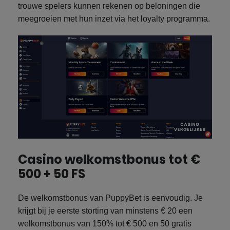
trouwe spelers kunnen rekenen op beloningen die
meegroeien met hun inzet via het loyalty programma.
Casino welkomstbonus tot €
500 + 50 FS
De welkomstbonus van PuppyBet is eenvoudig. Je
krijgt bij je eerste storting van minstens € 20 een
welkomstbonus van 150% tot € 500 en 50 gratis