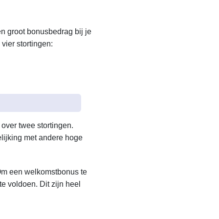
een groot bonusbedrag bij je
vier stortingen:
over twee stortingen.
elijking met andere hoge
. Om een welkomstbonus te
te voldoen. Dit zijn heel