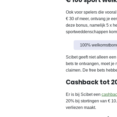
Ook voor spelers die vooral
€ 30 of meer, ontvang je een
deze bonus, namelijk 5 x h
sportweddenschappen komen
100% welkomstbonus 
Scibet geeft niet alleen een
bets te ontvangen, moet je m
claimen. De free bets hebb
Cashback tot 2
Er is bij Scibet een
cashbac
20% bij stortingen van € 10.
verliezen maakt.