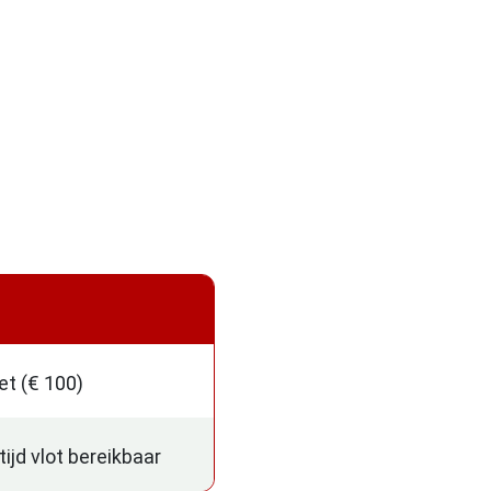
et (€ 100)
tijd vlot bereikbaar