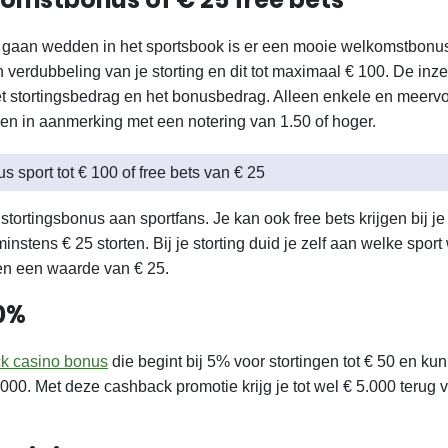
 gaan wedden in het sportsbook is er een mooie welkomstbonus.
 verdubbeling van je storting en dit tot maximaal € 100. De inze
et stortingsbedrag en het bonusbedrag. Alleen enkele en meerv
 in aanmerking met een notering van 1.50 of hoger.
sport tot € 100 of free bets van € 25
 stortingsbonus aan sportfans. Je kan ook free bets krijgen bij je
instens € 25 storten. Bij je storting duid je zelf aan welke spor
en een waarde van € 25.
0%
k casino bonus
die begint bij 5% voor stortingen tot € 50 en k
000. Met deze cashback promotie krijg je tot wel € 5.000 terug v