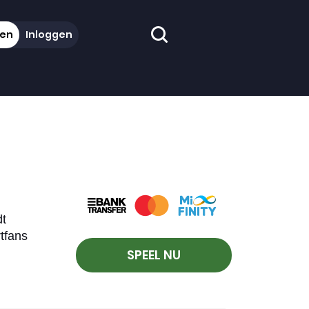
ren
Inloggen
dt
tfans
SPEEL NU