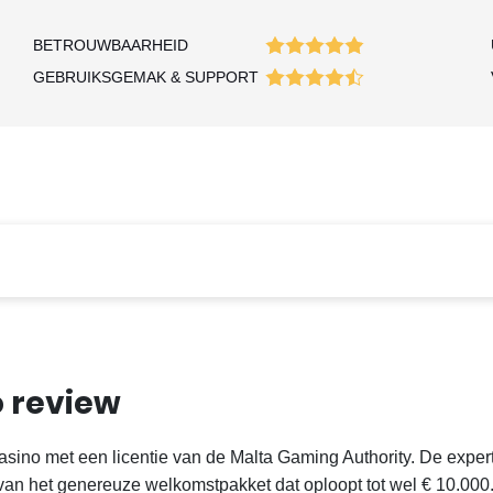
BETROUWBAARHEID
GEBRUIKSGEMAK & SUPPORT
o review
 casino met een licentie van de Malta Gaming Authority. De expe
 van het genereuze welkomstpakket dat oploopt tot wel € 10.000