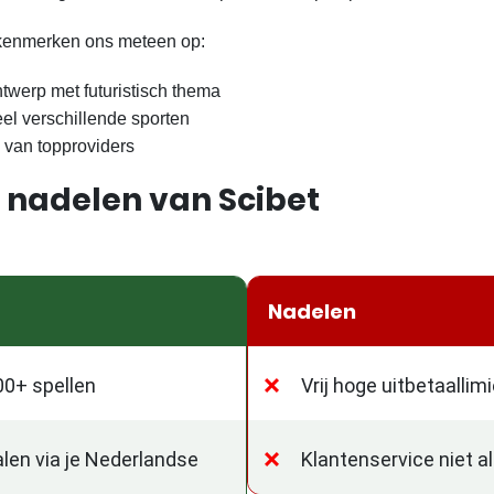
 kenmerken ons meteen op:
ntwerp met futuristisch thema
el verschillende sporten
 van topproviders
 nadelen van Scibet
Nadelen
00+ spellen
Vrij hoge uitbetaallimi
len via je Nederlandse
Klantenservice niet al