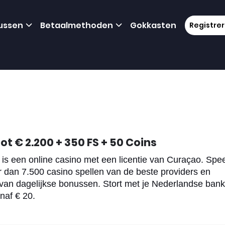
ussen
Betaalmethoden
Gokkasten
Registre
ot € 2.200 + 350 FS + 50 Coins
 is een online casino met een licentie van Curaçao. Spee
r dan 7.500 casino spellen van de beste providers en
 van dagelijkse bonussen. Stort met je Nederlandse bank
naf € 20.