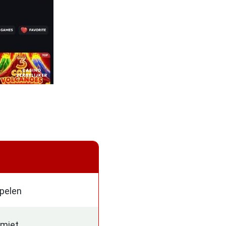
spelen
imiet