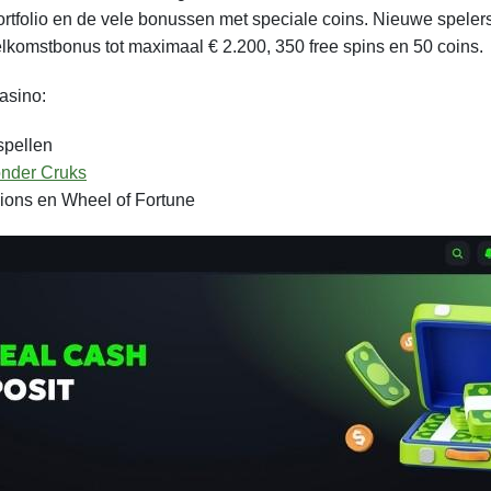
tfolio en de vele bonussen met speciale coins. Nieuwe speler
lkomstbonus tot maximaal € 2.200, 350 free spins en 50 coins.
asino:
spellen
onder Cruks
ions en Wheel of Fortune