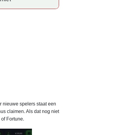
r nieuwe spelers staat een
s claimen. Als dat nog niet
 of Fortune.