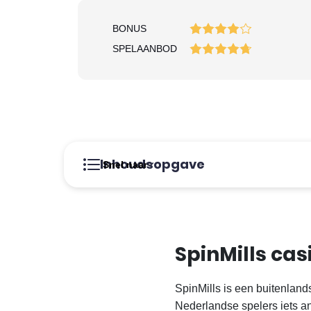
BONUS
SPELAANBOD
Inhoudsopgave
SpinMills cas
SpinMills is een buitenlan
Nederlandse spelers iets a