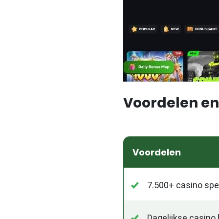
Voordelen en
Voordelen
7.500+ casino spe
Dagelijkse casino