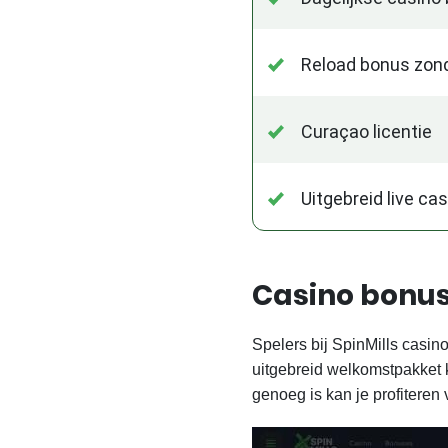
Reload bonus zon
Curaçao licentie
Uitgebreid live ca
Casino bonus
Spelers bij SpinMills casi
uitgebreid welkomstpakket 
genoeg is kan je profiteren