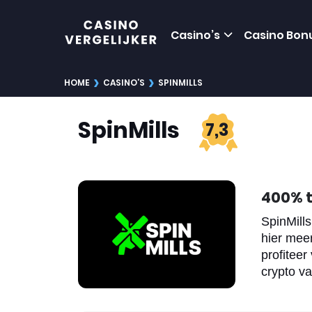
Casino’s
Casino Bon
›
›
HOME
CASINO’S
SPINMILLS
SpinMills
7,3
400% t
SpinMills
hier mee
profiteer
crypto va