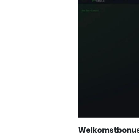
Welkomstbonus 4