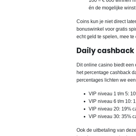
100 = € 600 winnen me
én de mogelijke winst
Coins kun je niet direct lat
bonuswinkel voor gratis sp
echt geld te spelen, mee te 
Daily cashback
Dit online casino biedt ee
het percentage cashback dat
percentages lichten we een 
VIP niveau 1 t/m 5: 
VIP niveau 6 t/m 10:
VIP niveau 20: 19% 
VIP niveau 30: 35% 
Ook de uitbetaling van dez