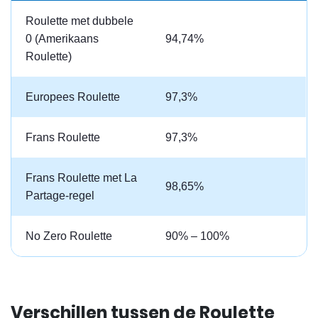
Roulette met dubbele
0 (Amerikaans
94,74%
Roulette)
Europees Roulette
97,3%
Frans Roulette
97,3%
Frans Roulette met La
98,65%
Partage-regel
No Zero Roulette
90% – 100%
Verschillen tussen de Roulette