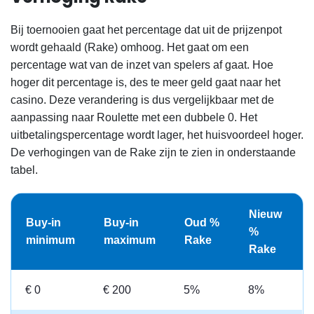
Bij toernooien gaat het percentage dat uit de prijzenpot
wordt gehaald (Rake) omhoog. Het gaat om een
percentage wat van de inzet van spelers af gaat. Hoe
hoger dit percentage is, des te meer geld gaat naar het
casino. Deze verandering is dus vergelijkbaar met de
aanpassing naar Roulette met een dubbele 0. Het
uitbetalingspercentage wordt lager, het huisvoordeel hoger.
De verhogingen van de Rake zijn te zien in onderstaande
tabel.
Nieuw
Buy-in
Buy-in
Oud %
%
minimum
maximum
Rake
Rake
€ 0
€ 200
5%
8%