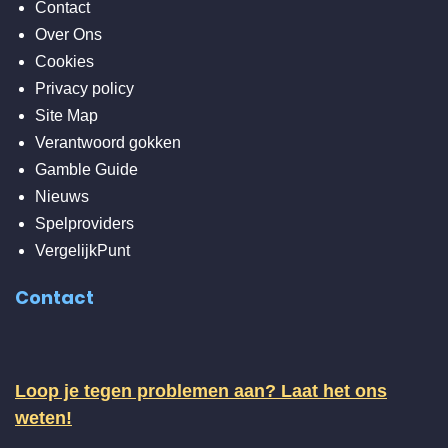
Contact
Over Ons
Cookies
Privacy policy
Site Map
Verantwoord gokken
Gamble Guide
Nieuws
Spelproviders
VergelijkPunt
Contact
Loop je tegen problemen aan? Laat het ons
weten!