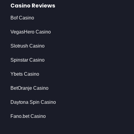
Casino Reviews
Bof Casino
VegasHero Casino
Slotrush Casino
Spinstar Casino
Ybets Casino
BetOranje Casino
Daytona Spin Casino
Fano.bet Casino