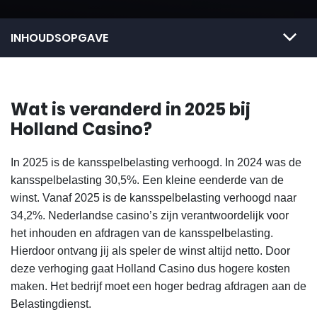
INHOUDSOPGAVE
Wat is veranderd in 2025 bij
Holland Casino?
In 2025 is de kansspelbelasting verhoogd. In 2024 was de
kansspelbelasting 30,5%. Een kleine eenderde van de
winst. Vanaf 2025 is de kansspelbelasting verhoogd naar
34,2%. Nederlandse casino’s zijn verantwoordelijk voor
het inhouden en afdragen van de kansspelbelasting.
Hierdoor ontvang jij als speler de winst altijd netto. Door
deze verhoging gaat Holland Casino dus hogere kosten
maken. Het bedrijf moet een hoger bedrag afdragen aan de
Belastingdienst.