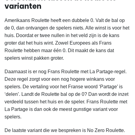
varianten
Amerikaans Roulette heeft een dubbele 0. Valt de bal op
de 0, dan ontvangen de spelers niets. Alle winst is voor het
huis. Doordat er twee nullen in het veld zijn is de kans
groter dat het huis wint. Zowel Europees als Frans
Roulette hebben maar één 0. Dit maakt de kans dat
spelers winst pakken groter.
Daarnaast is er nog Frans Roulette met La Partage-regel.
Deze regel zorgt voor een nog hogere winkans voor
spelers. De vertaling voor het Franse woord ‘Partage’ is
‘delen’. Landt de Roulette bal op de 0? Dan wordt de inzet
verdeeld tussen het huis en de speler. Frans Roulette met
La Partage is dan ook de meest gunstige variant voor
spelers.
De laatste variant die we bespreken is No Zero Roulette.