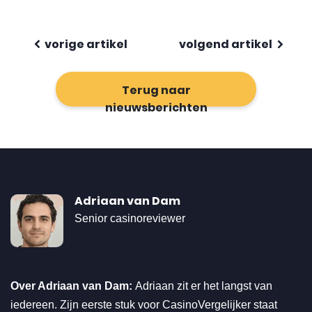
vorige artikel
volgend artikel
Terug naar
nieuwsberichten
Adriaan van Dam
Senior casinoreviewer
Over Adriaan van Dam:
Adriaan zit er het langst van
iedereen. Zijn eerste stuk voor CasinoVergelijker staat