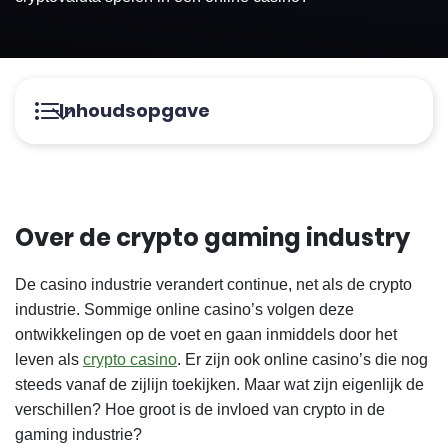
Inhoudsopgave
Over de crypto gaming industry
De casino industrie verandert continue, net als de crypto
industrie. Sommige online casino’s volgen deze
ontwikkelingen op de voet en gaan inmiddels door het
leven als
crypto casino
. Er zijn ook online casino’s die nog
steeds vanaf de zijlijn toekijken. Maar wat zijn eigenlijk de
verschillen? Hoe groot is de invloed van crypto in de
gaming industrie?