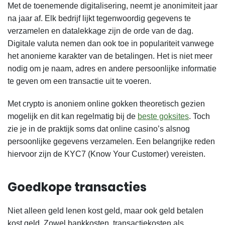
Met de toenemende digitalisering, neemt je anonimiteit jaar
na jaar af. Elk bedrijf lijkt tegenwoordig gegevens te
verzamelen en datalekkage zijn de orde van de dag.
Digitale valuta nemen dan ook toe in populariteit vanwege
het anonieme karakter van de betalingen. Het is niet meer
nodig om je naam, adres en andere persoonlijke informatie
te geven om een transactie uit te voeren.
Met crypto is anoniem online gokken theoretisch gezien
mogelijk en dit kan regelmatig bij de
beste goksites
. Toch
zie je in de praktijk soms dat online casino’s alsnog
persoonlijke gegevens verzamelen. Een belangrijke reden
hiervoor zijn de KYC7 (Know Your Customer) vereisten.
Goedkope transacties
Niet alleen geld lenen kost geld, maar ook geld betalen
kost geld. Zowel bankkosten, transactiekosten als