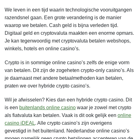
We leven in een tijd waarin technologische vooruitgangen
razendsnel gaan. Een grote verandering is de manier
waarop we betalen. Cash geld is bijna verleden tijd.
Digitaal geld en cryptovaluta maakten een enorme opmars.
Je kan tegenwoordig met cryptovaluta betalen webshops,
winkels, hotels en online casino’s.
Crypto is in sommige online casino’s zelfs de enige vorm
van betalen. Dit zijn de zogeheten crypto-only casino’s. Als
je daarnaast met andere betaalmethoden kan betalen,
praten we over hybride crypto casino’s.
Wil je afwisselen? Kies dan een hybride crypto casino. Dit
is een
buitenlands online casino
waar je zowel met crypto
als fiatvaluta kan betalen. Vaak is dit ook gelijk een
online
casino iDEAL
. Alle crypto casino’s zijn overigens
gevestigd in het buitenland. Nederlandse online casino’s
mogen namelijk geen crypto betalingen accepteren van de