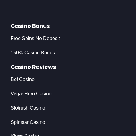
Casino Bonus
Free Spins No Deposit
150% Casino Bonus
Casino Reviews
Bof Casino
VegasHero Casino
Slotrush Casino
Spinstar Casino