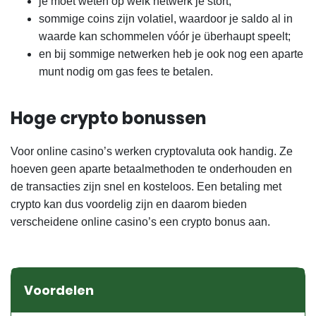
je moet weten op welk netwerk je stort;
sommige coins zijn volatiel, waardoor je saldo al in
waarde kan schommelen vóór je überhaupt speelt;
en bij sommige netwerken heb je ook nog een aparte
munt nodig om gas fees te betalen.
Hoge crypto bonussen
Voor online casino’s werken cryptovaluta ook handig. Ze
hoeven geen aparte betaalmethoden te onderhouden en
de transacties zijn snel en kosteloos. Een betaling met
crypto kan dus voordelig zijn en daarom bieden
verscheidene online casino’s een crypto bonus aan.
Voordelen