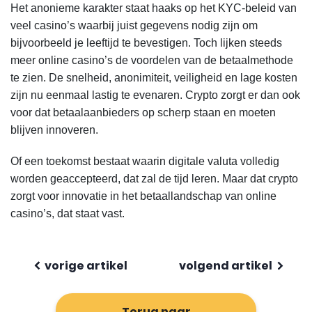
Het anonieme karakter staat haaks op het KYC-beleid van
veel casino’s waarbij juist gegevens nodig zijn om
bijvoorbeeld je leeftijd te bevestigen. Toch lijken steeds
meer online casino’s de voordelen van de betaalmethode
te zien. De snelheid, anonimiteit, veiligheid en lage kosten
zijn nu eenmaal lastig te evenaren. Crypto zorgt er dan ook
voor dat betaalaanbieders op scherp staan en moeten
blijven innoveren.
Of een toekomst bestaat waarin digitale valuta volledig
worden geaccepteerd, dat zal de tijd leren. Maar dat crypto
zorgt voor innovatie in het betaallandschap van online
casino’s, dat staat vast.
vorige artikel
volgend artikel
Terug naar