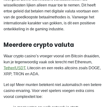
wisselkosten lijken alleen maar toe te nemen. Dit heeft
ertoe geleid dat betalen met digitale valuta voortaan een
van de goedkoopste betaalmethodes is. Vanwege het
internationale karakter van gokken, is dit een positieve
ontwikkeling in de gaming industrie.
Meerdere crypto valuta
Waar crypto casino’s vroeger vooral om Bitcoin draaiden,
kun je tegenwoordig vaak ook terecht met Ethereum,
Tether/USDT
, Litecoin en een reeks altcoins zoals DOGE,
XRP, TRON en ADA.
Let op! Meer munten betekent niet automatisch een betere
casino-ervaring. Voor veel spelers voegen extra coins
vooral complexiteit toe: