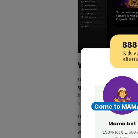
888
Kijk v
altern
Welkomstbonu
De meeste
online casino’s
spelers aan te trekken. De
het casino krijgt om mee te 
ontdekken.
Come to MAMA
De
welkomstbonus
van 888 
Mama.bet
stortingen van € 20. Je kun
verschijnt.
150% tot € 1.500 