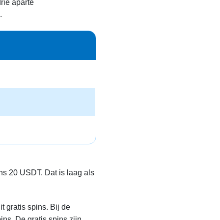
rie aparte
.
ns 20 USDT. Dat is laag als
 gratis spins. Bij de
ns. De gratis spins zijn