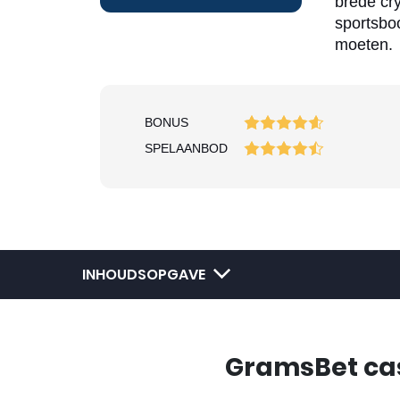
brede cr
sportsboo
moeten.
BONUS
SPELAANBOD
INHOUDSOPGAVE
GramsBet cas