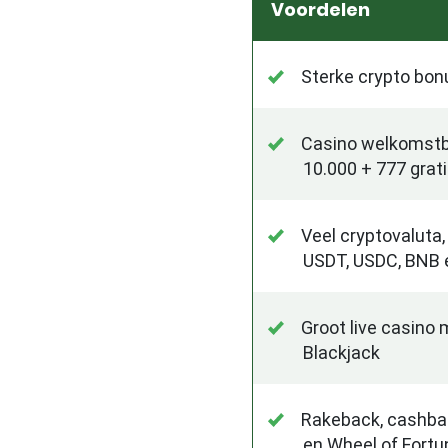
Voordelen
Sterke crypto bon
Casino welkomstb
10.000 + 777 grat
Veel cryptovaluta
USDT, USDC, BNB 
Groot live casino 
Blackjack
Rakeback, cashbac
en Wheel of Fortu