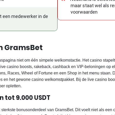
maar staat wel als re
voorwaarden
t een medewerker in de
n GramsBet
uspagina niet om één simpele welkomstactie. Het casino stapel
live casino boosts, rakeback, cashback en VIP-beloningen op elk
ions, Races, Wheel of Fortune en een Shop in het menu staan. 
cties en het gewone casino welkomstpakket. Bij de live casino 
er opletten.
 tot 9.000 USDT
t sterkste bonusonderdeel van GramsBet. Dit voelt niet als een