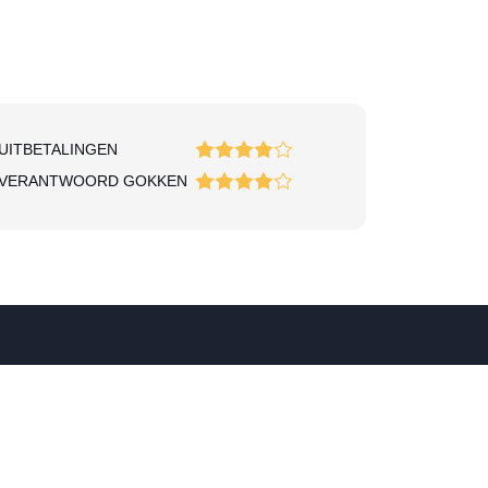
UITBETALINGEN
VERANTWOORD GOKKEN