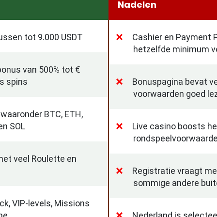
Nadelen
ussen tot 9.000 USDT
Cashier en Payment P
hetzelfde minimum 
onus van 500% tot €
is spins
Bonuspagina bevat ve
voorwaarden goed lez
, waaronder BTC, ETH,
en SOL
Live casino boosts h
rondspeelvoorwaard
met veel Roulette en
Registratie vraagt m
sommige andere buit
k, VIP-levels, Missions
ne
Nederland is selecteer