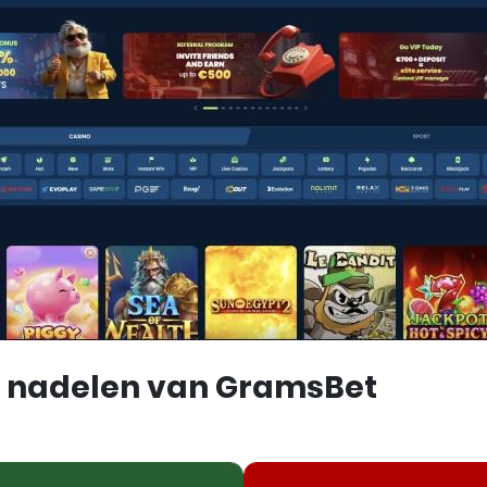
n nadelen van GramsBet