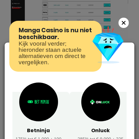
Manga Casino is nu niet
beschikbaar.
Kijk vooral verder;
Opnemen tot € 100.000 per
hieronder staan actuele
alternatieven om direct te
maand
vergelijken.
Heb je geld gewonnen? Gefeliciteerd! Je kan geld
opnemen met dezelfde betaalmethode als de
storting. Het minimumbedrag is € 20. Het casino
hanteert een aantal opnamelimieten, maar deze zijn
erg ruim in vergelijking met andere casino’s. Per 24
uur kan je € 10.000 opnemen, per week is dat €
25.000 en per maand tot € 100.000. Je kan 1 keer per
24 uur gratis een bedrag opnemen. Wil je vaker geld
Betninja
Onluck
opnemen, dan betaal je een fee.
0
175% tot € 1.000 + 100
285% tot € 9.000 + 225