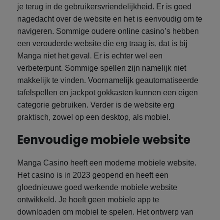
je terug in de gebruikersvriendelijkheid. Er is goed
nagedacht over de website en het is eenvoudig om te
navigeren. Sommige oudere online casino’s hebben
een verouderde website die erg traag is, dat is bij
Manga niet het geval. Er is echter wel een
verbeterpunt. Sommige spellen zijn namelijk niet
makkelijk te vinden. Voornamelijk geautomatiseerde
tafelspellen en jackpot gokkasten kunnen een eigen
categorie gebruiken. Verder is de website erg
praktisch, zowel op een desktop, als mobiel.
Eenvoudige mobiele website
Manga Casino heeft een moderne mobiele website.
Het casino is in 2023 geopend en heeft een
gloednieuwe goed werkende mobiele website
ontwikkeld. Je hoeft geen mobiele app te
downloaden om mobiel te spelen. Het ontwerp van