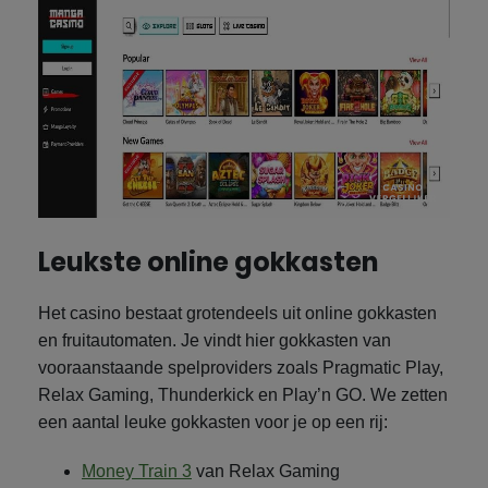
Leukste online gokkasten
Het casino bestaat grotendeels uit online gokkasten
en fruitautomaten. Je vindt hier gokkasten van
vooraanstaande spelproviders zoals Pragmatic Play,
Relax Gaming, Thunderkick en Play’n GO. We zetten
een aantal leuke gokkasten voor je op een rij:
Money Train 3
van Relax Gaming