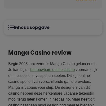
Inhoudsopgave
Manga Casino review
Begin 2023 lanceerde is Manga Casino gelanceerd.
Je kan bij dit
betrouwbare online casino
voornamelijk
online slots en live spellen spelen. Dit zijn online
casino spellen van verschillende game providers.
Manga is Japans voor strip. De designers van dit
casino hebben deze herkenbare Japanse tekenstijl
mooi terug laten komen in het casino. Maar heeft dit
casino naast een mooi design nog meer te bieden?