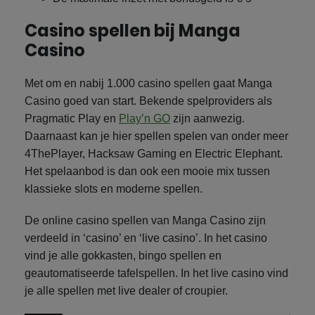
Casino spellen bij Manga
Casino
Met om en nabij 1.000 casino spellen gaat Manga
Casino goed van start. Bekende spelproviders als
Pragmatic Play en
Play’n GO
zijn aanwezig.
Daarnaast kan je hier spellen spelen van onder meer
4ThePlayer, Hacksaw Gaming en Electric Elephant.
Het spelaanbod is dan ook een mooie mix tussen
klassieke slots en moderne spellen.
De online casino spellen van Manga Casino zijn
verdeeld in ‘casino’ en ‘live casino’. In het casino
vind je alle gokkasten, bingo spellen en
geautomatiseerde tafelspellen. In het live casino vind
je alle spellen met live dealer of croupier.