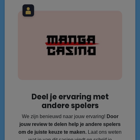
Deel je ervaring met
andere spelers
We zijn benieuwd naar jouw ervaring!
Door
jouw review te delen help je andere spelers
om de juiste keuze te maken.
Laat ons weten
wat je van dit casino vindt en schrijf je