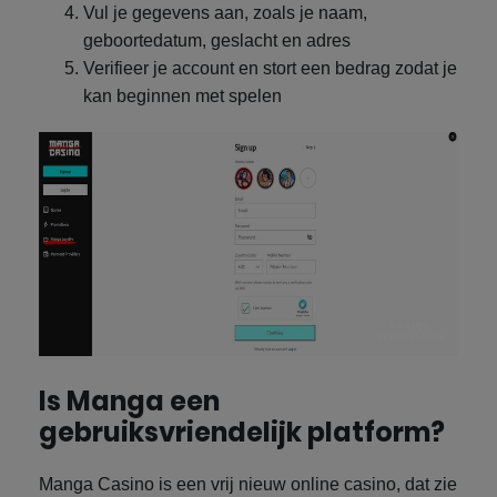
Vul je gegevens aan, zoals je naam,
geboortedatum, geslacht en adres
Verifieer je account en stort een bedrag zodat je
kan beginnen met spelen
Is Manga een
gebruiksvriendelijk platform?
Manga Casino is een vrij nieuw online casino, dat zie