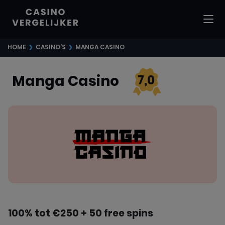
›
›
HOME
CASINO’S
MANGA CASINO
Manga Casino
7,0
100% tot €250 + 50 free spins