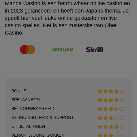
Manga Casino is een betrouwbaar online casino en
in 2023 gelanceerd en heeft een Japans thema. Je
speelt hier veel leuke online gokkasten en live
casino spellen. Het is een zustersite van Qbet
Casino.
BONUS
SPELAANBOD
BETROUWBAARHEID
GEBRUIKSGEMAK & SUPPORT
UITBETALINGEN
VERANTWOORD GOKKEN