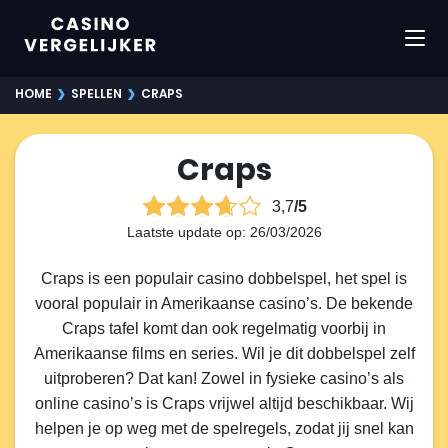
›
›
HOME
SPELLEN
CRAPS
Craps
3,7
/5
Laatste update op
: 26/03/2026
Craps is een populair casino dobbelspel, het spel is
vooral populair in Amerikaanse casino’s. De bekende
Craps tafel komt dan ook regelmatig voorbij in
Amerikaanse films en series. Wil je dit dobbelspel zelf
uitproberen? Dat kan! Zowel in fysieke casino’s als
online casino’s is Craps vrijwel altijd beschikbaar. Wij
helpen je op weg met de spelregels, zodat jij snel kan