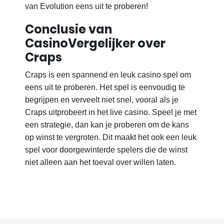
van Evolution eens uit te proberen!
Conclusie van
CasinoVergelijker over
Craps
Craps is een spannend en leuk casino spel om
eens uit te proberen. Het spel is eenvoudig te
begrijpen en verveelt niet snel, vooral als je
Craps uitprobeert in het live casino. Speel je met
een strategie, dan kan je proberen om de kans
op winst te vergroten. Dit maakt het ook een leuk
spel voor doorgewinterde spelers die de winst
niet alleen aan het toeval over willen laten.