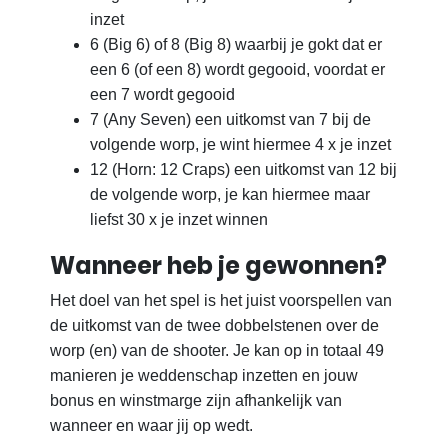
inzet
6 (Big 6) of 8 (Big 8) waarbij je gokt dat er
een 6 (of een 8) wordt gegooid, voordat er
een 7 wordt gegooid
7 (Any Seven) een uitkomst van 7 bij de
volgende worp, je wint hiermee 4 x je inzet
12 (Horn: 12 Craps) een uitkomst van 12 bij
de volgende worp, je kan hiermee maar
liefst 30 x je inzet winnen
Wanneer heb je gewonnen?
Het doel van het spel is het juist voorspellen van
de uitkomst van de twee dobbelstenen over de
worp (en) van de shooter. Je kan op in totaal 49
manieren je weddenschap inzetten en jouw
bonus en winstmarge zijn afhankelijk van
wanneer en waar jij op wedt.