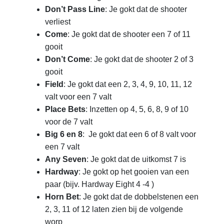
Don’t Pass Line
: Je gokt dat de shooter
verliest
Come
: Je gokt dat de shooter een 7 of 11
gooit
Don’t Come
: Je gokt dat de shooter 2 of 3
gooit
Field
: Je gokt dat een 2, 3, 4, 9, 10, 11, 12
valt voor een 7 valt
Place Bets
: Inzetten op 4, 5, 6, 8, 9 of 10
voor de 7 valt
Big 6 en 8
: Je gokt dat een 6 of 8 valt voor
een 7 valt
Any Seven
: Je gokt dat de uitkomst 7 is
Hardway
: Je gokt op het gooien van een
paar (bijv. Hardway Eight 4 -4 )
Horn Bet
: Je gokt dat de dobbelstenen een
2, 3, 11 of 12 laten zien bij de volgende
worp