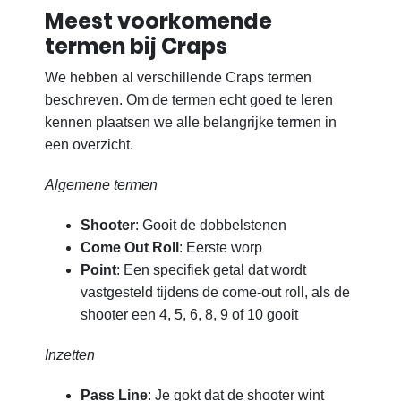
Meest voorkomende
termen bij Craps
We hebben al verschillende Craps termen
beschreven. Om de termen echt goed te leren
kennen plaatsen we alle belangrijke termen in
een overzicht.
Algemene termen
Shooter
: Gooit de dobbelstenen
Come Out Roll
: Eerste worp
Point
: Een specifiek getal dat wordt
vastgesteld tijdens de come-out roll, als de
shooter een 4, 5, 6, 8, 9 of 10 gooit
Inzetten
Pass Line
: Je gokt dat de shooter wint