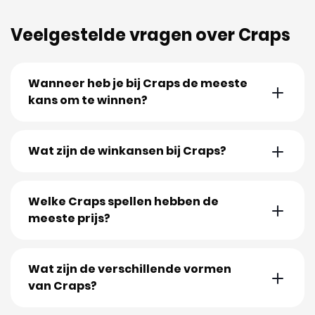
Veelgestelde vragen over Craps
Wanneer heb je bij Craps de meeste
kans om te winnen?
Wat zijn de winkansen bij Craps?
Welke Craps spellen hebben de
meeste prijs?
Wat zijn de verschillende vormen
van Craps?