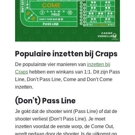
Populaire inzetten bij Craps
De populairste vier manieren van
inzetten bij
Craps
hebben een winkans van 1:1. Dit zijn Pass
Line, Don’t Pass Line, Come and Don’t Come
inzetten.
(Don’t) Pass Line
Je gokt dat de shooter wint (Pass Line) of dat de
shooter verliest (Don’t Pass Line). Je moet
inzetten voordat de eerste worp, de Come Out,
wordt gedaan door de shooter. Is de uitkomst op