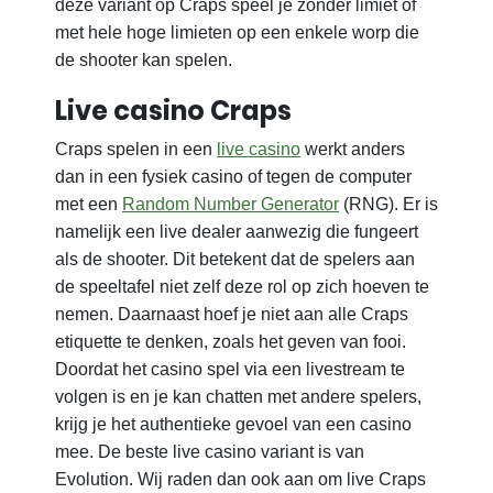
deze variant op Craps speel je zonder limiet of
met hele hoge limieten op een enkele worp die
de shooter kan spelen.
Live casino Craps
Craps spelen in een
live casino
werkt anders
dan in een fysiek casino of tegen de computer
met een
Random Number Generator
(RNG). Er is
namelijk een live dealer aanwezig die fungeert
als de shooter. Dit betekent dat de spelers aan
de speeltafel niet zelf deze rol op zich hoeven te
nemen. Daarnaast hoef je niet aan alle Craps
etiquette te denken, zoals het geven van fooi.
Doordat het casino spel via een livestream te
volgen is en je kan chatten met andere spelers,
krijg je het authentieke gevoel van een casino
mee. De beste live casino variant is van
Evolution. Wij raden dan ook aan om live Craps