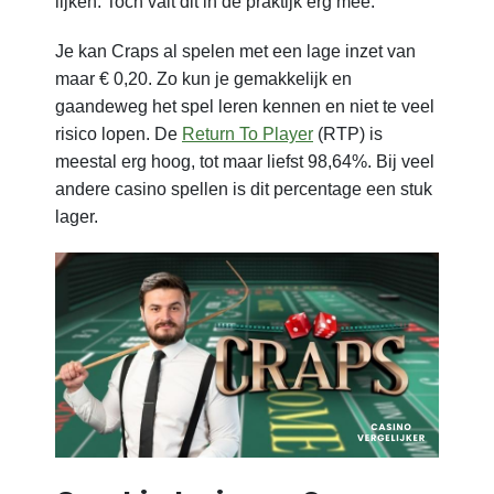
lijken. Toch valt dit in de praktijk erg mee.
Je kan Craps al spelen met een lage inzet van
maar € 0,20. Zo kun je gemakkelijk en
gaandeweg het spel leren kennen en niet te veel
risico lopen. De
Return To Player
(RTP) is
meestal erg hoog, tot maar liefst 98,64%. Bij veel
andere casino spellen is
dit percentage een stuk
lager
.