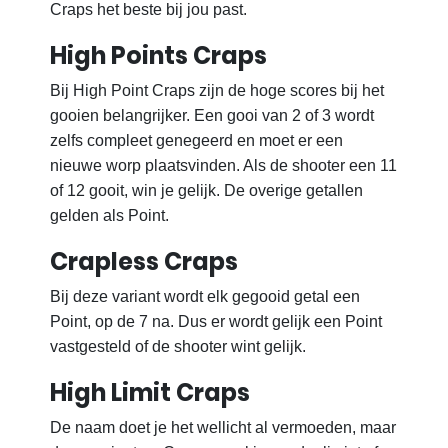
Craps het beste bij jou past.
High Points Craps
Bij High Point Craps zijn de hoge scores bij het
gooien belangrijker. Een gooi van 2 of 3 wordt
zelfs compleet genegeerd en moet er een
nieuwe worp plaatsvinden. Als de shooter een 11
of 12 gooit, win je gelijk. De overige getallen
gelden als Point.
Crapless Craps
Bij deze variant wordt elk gegooid getal een
Point, op de 7 na. Dus er wordt gelijk een Point
vastgesteld of de shooter wint gelijk.
High Limit Craps
De naam doet je het wellicht al vermoeden, maar