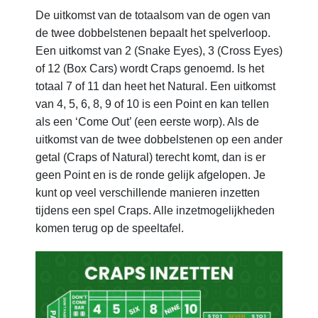
De uitkomst van de totaalsom van de ogen van
de twee dobbelstenen bepaalt het spelverloop.
Een uitkomst van 2 (Snake Eyes), 3 (Cross Eyes)
of 12 (Box Cars) wordt Craps genoemd. Is het
totaal 7 of 11 dan heet het Natural. Een uitkomst
van 4, 5, 6, 8, 9 of 10 is een Point en kan tellen
als een ‘Come Out’ (een eerste worp). Als de
uitkomst van de twee dobbelstenen op een ander
getal (Craps of Natural) terecht komt, dan is er
geen Point en is de ronde gelijk afgelopen. Je
kunt op veel verschillende manieren inzetten
tijdens een spel Craps. Alle inzetmogelijkheden
komen terug op de speeltafel.