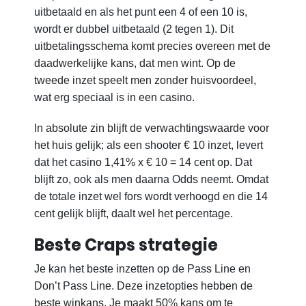
uitbetaald en als het punt een 4 of een 10 is,
wordt er dubbel uitbetaald (2 tegen 1). Dit
uitbetalingsschema komt precies overeen met de
daadwerkelijke kans, dat men wint. Op de
tweede inzet speelt men zonder huisvoordeel,
wat erg speciaal is in een casino.
In absolute zin blijft de verwachtingswaarde voor
het huis gelijk; als een shooter
€
10 inzet, levert
dat het casino 1,41% x
€
10 = 14 cent op. Dat
blijft zo, ook als men daarna Odds neemt. Omdat
de totale inzet wel fors wordt verhoogd en die 14
cent gelijk blijft, daalt wel het percentage.
Beste Craps strategie
Je kan het beste inzetten op de Pass Line en
Don’t Pass Line. Deze inzetopties hebben de
beste winkans. Je maakt 50% kans om te