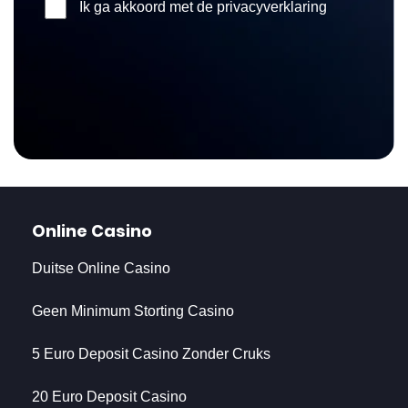
Ik ga akkoord met de privacyverklaring
Online Casino
Duitse Online Casino
Geen Minimum Storting Casino
5 Euro Deposit Casino Zonder Cruks
20 Euro Deposit Casino