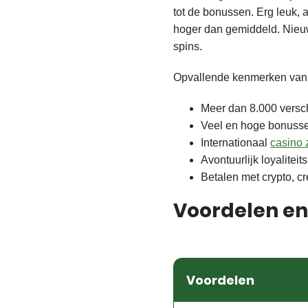
tot de bonussen. Erg leuk, 
hoger dan gemiddeld. Nieuw
spins.
Opvallende kenmerken van 
Meer dan 8.000 versch
Veel en hoge bonuss
Internationaal
casino 
Avontuurlijk loyalite
Betalen met crypto, c
Voordelen en
Voordelen