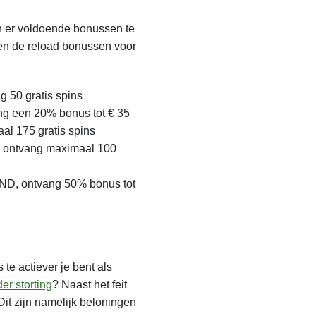
jn er voldoende bonussen te
ten de reload bonussen voor
 50 gratis spins
ng een 20% bonus tot € 35
al 175 gratis spins
 ontvang maximaal 100
ND, ontvang 50% bonus tot
e actiever je bent als
er storting
? Naast het feit
it zijn namelijk beloningen