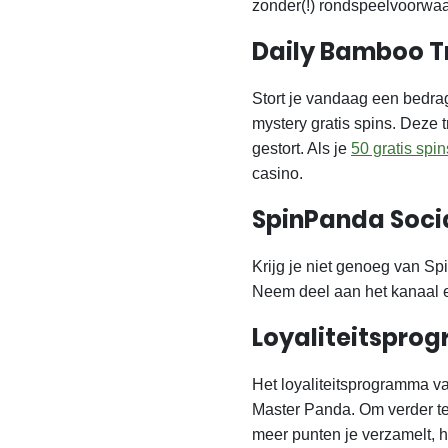
zonder(!) rondspeelvoorwaa
Daily Bamboo T
Stort je vandaag een bedra
mystery gratis spins. Deze
gestort. Als je
50 gratis spin
casino.
SpinPanda Soci
Krijg je niet genoeg van S
Neem deel aan het kanaal 
Loyaliteitspr
Het loyaliteitsprogramma va
Master Panda. Om verder te 
meer punten je verzamelt, ho