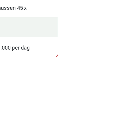
nussen 45 x
.000 per dag