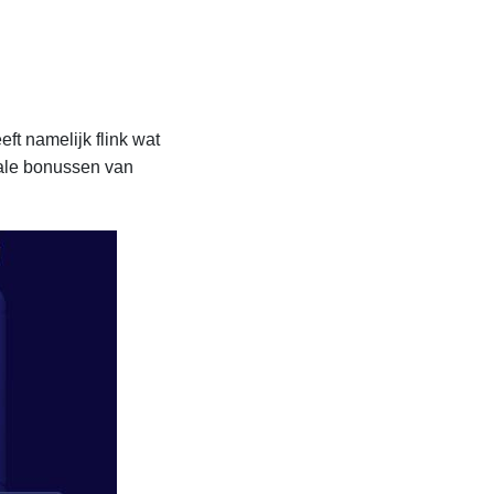
ft namelijk flink wat
yale bonussen van