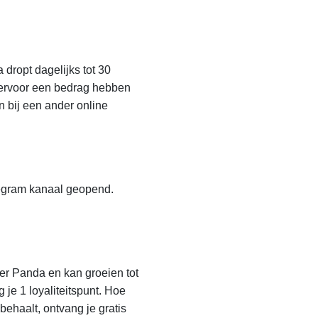
dropt dagelijks tot 30
g ervoor een bedrag hebben
n bij een ander online
legram kanaal geopend.
er Panda en kan groeien tot
 je 1 loyaliteitspunt. Hoe
behaalt, ontvang je gratis