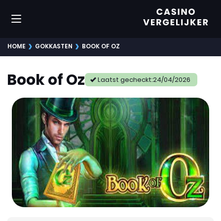
›
›
HOME
GOKKASTEN
BOOK OF OZ
Book of Oz
Laatst gecheckt:
24/04/2026