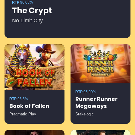
RTP
96,05%
The Crypt
No Limit City
RTP
95,99%
Runner Runner
RTP
96,5%
Book of Fallen
Megaways
Pragmatic Play
Stakelogic