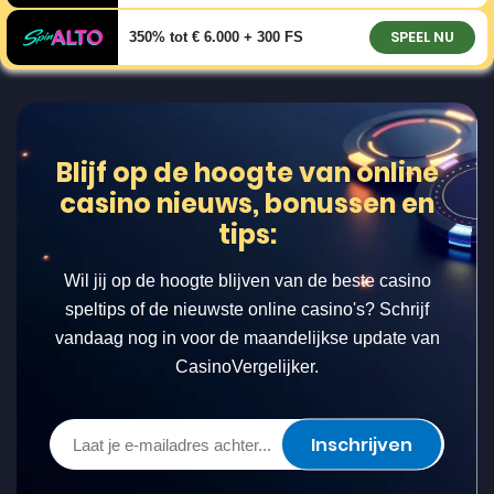
SPEEL NU
350% tot € 6.000 + 300 FS
Blijf op de hoogte van online
casino nieuws, bonussen en
tips:
Wil jij op de hoogte blijven van de beste casino
speltips of de nieuwste online casino's? Schrijf
vandaag nog in voor de maandelijkse update van
CasinoVergelijker.