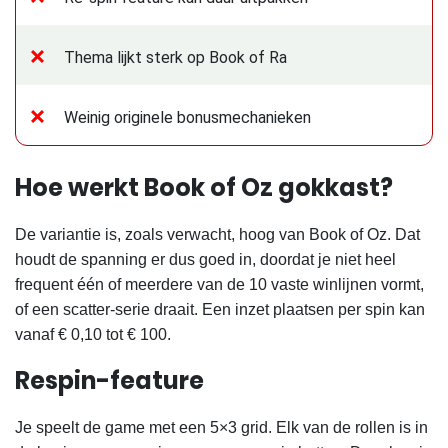
Thema lijkt sterk op Book of Ra
Weinig originele bonusmechanieken
Hoe werkt Book of Oz gokkast?
De variantie is, zoals verwacht, hoog van Book of Oz. Dat
houdt de spanning er dus goed in, doordat je niet heel
frequent één of meerdere van de 10 vaste winlijnen vormt,
of een scatter-serie draait. Een inzet plaatsen per spin kan
vanaf € 0,10 tot € 100.
Respin-feature
Je speelt de game met een 5×3 grid. Elk van de rollen is in