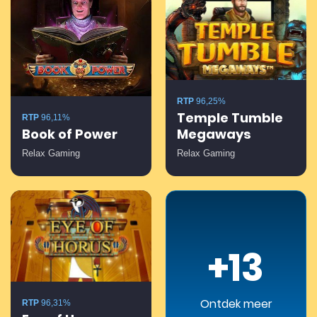
RTP
96,25%
Temple Tumble
RTP
96,11%
Book of Power
Megaways
Relax Gaming
Relax Gaming
+13
Ontdek meer
RTP
96,31%