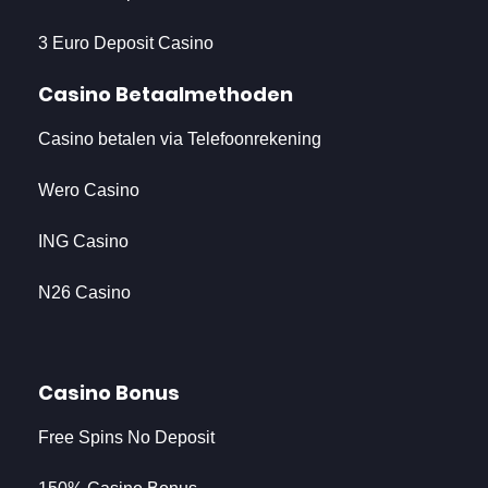
3 Euro Deposit Casino
Casino Betaalmethoden
Casino betalen via Telefoonrekening
Wero Casino
ING Casino
N26 Casino
Casino Bonus
Free Spins No Deposit