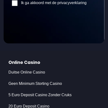
Ik ga akkoord met de privacyverklaring
Online Casino
Duitse Online Casino
Geen Minimum Storting Casino
5 Euro Deposit Casino Zonder Cruks
20 Euro Deposit Casino