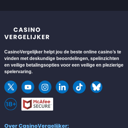
CasinoVergelijker helpt jou de beste online casino’s te
vinden met deskundige beoordelingen, spelinzichten
en veilige betalingsopties voor een
veilige en plezierige
spelervaring.
Over CasinoVergelijker: