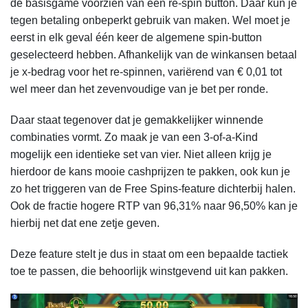
de basisgame voorzien van een re-spin button. Daar kun je
tegen betaling onbeperkt gebruik van maken. Wel moet je
eerst in elk geval één keer de algemene spin-button
geselecteerd hebben. Afhankelijk van de winkansen betaal
je x-bedrag voor het re-spinnen, variërend van € 0,01 tot
wel meer dan het zevenvoudige van je bet per ronde.
Daar staat tegenover dat je gemakkelijker winnende
combinaties vormt. Zo maak je van een 3-of-a-Kind
mogelijk een identieke set van vier. Niet alleen krijg je
hierdoor de kans mooie cashprijzen te pakken, ook kun je
zo het triggeren van de Free Spins-feature dichterbij halen.
Ook de fractie hogere RTP van 96,31% naar 96,50% kan je
hierbij net dat ene zetje geven.
Deze feature stelt je dus in staat om een bepaalde tactiek
toe te passen, die behoorlijk winstgevend uit kan pakken.