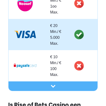
Min./ €
N
1oo
Max.
€ 20
Min./ €
Dr
5.000
w
Max.
€ 10
Min./ €
N
100
Max.
Is Rise of Bets Casino een