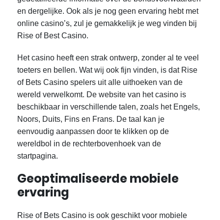
en dergelijke. Ook als je nog geen ervaring hebt met
online casino’s, zul je gemakkelijk je weg vinden bij
Rise of Best Casino.
Het casino heeft een strak ontwerp, zonder al te veel
toeters en bellen. Wat wij ook fijn vinden, is dat Rise
of Bets Casino spelers uit alle uithoeken van de
wereld verwelkomt. De website van het casino is
beschikbaar in verschillende talen, zoals het Engels,
Noors, Duits, Fins en Frans. De taal kan je
eenvoudig aanpassen door te klikken op de
wereldbol in de rechterbovenhoek van de
startpagina.
Geoptimaliseerde mobiele
ervaring
Rise of Bets Casino is ook geschikt voor mobiele