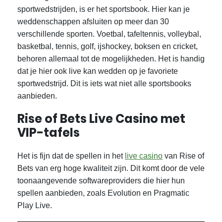
sportwedstrijden, is er het sportsbook. Hier kan je
weddenschappen afsluiten op meer dan 30
verschillende sporten. Voetbal, tafeltennis, volleybal,
basketbal, tennis, golf, ijshockey, boksen en cricket,
behoren allemaal tot de mogelijkheden. Het is handig
dat je hier ook live kan wedden op je favoriete
sportwedstrijd. Dit is iets wat niet alle sportsbooks
aanbieden.
Rise of Bets Live Casino met
VIP-tafels
Het is fijn dat de spellen in het
live casino
van Rise of
Bets van erg hoge kwaliteit zijn. Dit komt door de vele
toonaangevende softwareproviders die hier hun
spellen aanbieden, zoals Evolution en Pragmatic
Play Live.