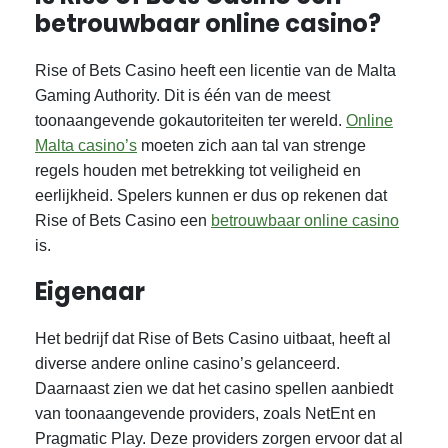
betrouwbaar online casino?
Rise of Bets Casino heeft een licentie van de Malta
Gaming Authority. Dit is één van de meest
toonaangevende gokautoriteiten ter wereld.
Online
Malta casino’s
moeten zich aan tal van strenge
regels houden met betrekking tot veiligheid en
eerlijkheid. Spelers kunnen er dus op rekenen dat
Rise of Bets Casino een
betrouwbaar online casino
is.
Eigenaar
Het bedrijf dat Rise of Bets Casino uitbaat, heeft al
diverse andere online casino’s gelanceerd.
Daarnaast zien we dat het casino spellen aanbiedt
van toonaangevende providers, zoals NetEnt en
Pragmatic Play. Deze providers zorgen ervoor dat al