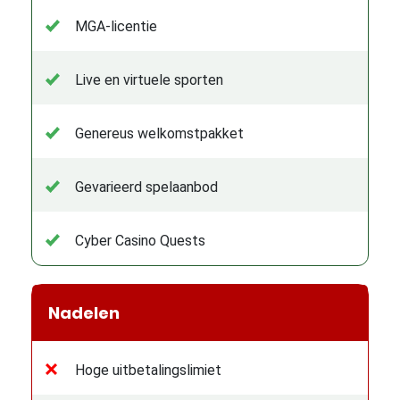
MGA-licentie
Live en virtuele sporten
Genereus welkomstpakket
Gevarieerd spelaanbod
Cyber Casino Quests
Nadelen
Hoge uitbetalingslimiet