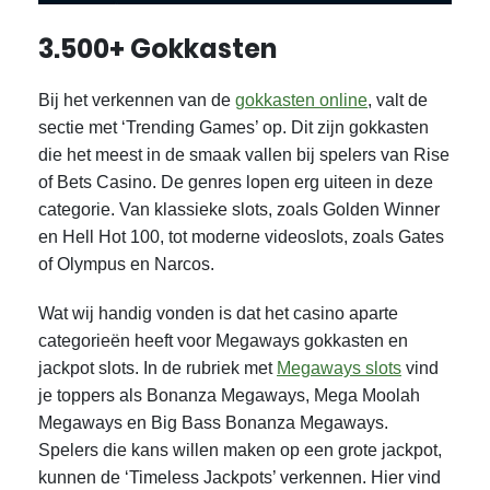
3.500+ Gokkasten
Bij het verkennen van de
gokkasten online
, valt de
sectie met ‘Trending Games’ op. Dit zijn gokkasten
die het meest in de smaak vallen bij spelers van Rise
of Bets Casino. De genres lopen erg uiteen in deze
categorie. Van klassieke slots, zoals Golden Winner
en Hell Hot 100, tot moderne videoslots, zoals Gates
of Olympus en Narcos.
Wat wij handig vonden is dat het casino aparte
categorieën heeft voor Megaways gokkasten en
jackpot slots. In de rubriek met
Megaways slots
vind
je toppers als Bonanza Megaways, Mega Moolah
Megaways en Big Bass Bonanza Megaways.
Spelers die kans willen maken op een grote jackpot,
kunnen de ‘Timeless Jackpots’ verkennen. Hier vind