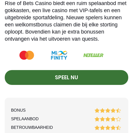
Rise of Bets Casino biedt een ruim spelaanbod met
gokkasten, een live casino met VIP-tafels en een
uitgebreide sportafdeling. Nieuwe spelers kunnen
een welkomstbonus claimen die bij elke storting
oploopt. Bovendien kan je extra bonussen
ontvangen via het uitvoeren van quests.
SPEEL NU
BONUS
SPELAANBOD
BETROUWBAARHEID