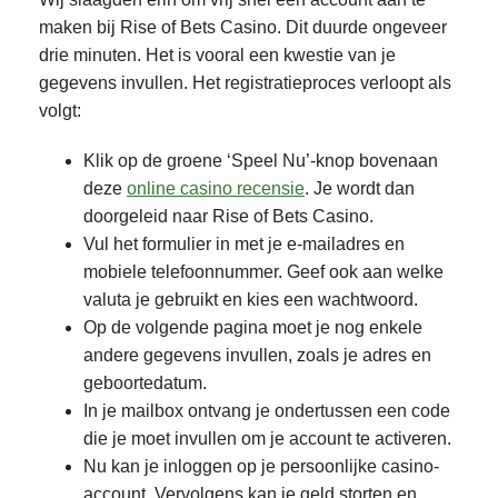
maken bij Rise of Bets Casino. Dit duurde ongeveer
drie minuten. Het is vooral een kwestie van je
gegevens invullen. Het registratieproces verloopt als
volgt:
Klik op de groene ‘Speel Nu’-knop bovenaan
deze
online casino recensie
. Je wordt dan
doorgeleid naar Rise of Bets Casino.
Vul het formulier in met je e-mailadres en
mobiele telefoonnummer. Geef ook aan welke
valuta je gebruikt en kies een wachtwoord.
Op de volgende pagina moet je nog enkele
andere gegevens invullen, zoals je adres en
geboortedatum.
In je mailbox ontvang je ondertussen een code
die je moet invullen om je account te activeren.
Nu kan je inloggen op je persoonlijke casino-
account. Vervolgens kan je geld storten en