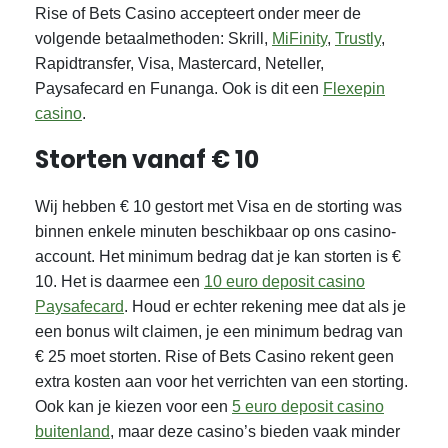
Rise of Bets Casino accepteert onder meer de
volgende betaalmethoden: Skrill,
MiFinity
,
Trustly
,
Rapidtransfer, Visa, Mastercard, Neteller,
Paysafecard en Funanga. Ook is dit een
Flexepin
casino
.
Storten vanaf € 10
Wij hebben € 10 gestort met Visa en de storting was
binnen enkele minuten beschikbaar op ons casino-
account. Het minimum bedrag dat je kan storten is €
10. Het is daarmee een
10 euro deposit casino
Paysafecard
. Houd er echter rekening mee dat als je
een bonus wilt claimen, je een minimum bedrag van
€ 25 moet storten. Rise of Bets Casino rekent geen
extra kosten aan voor het verrichten van een storting.
Ook kan je kiezen voor een
5 euro deposit casino
buitenland
, maar deze casino’s bieden vaak minder