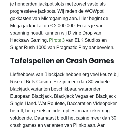
je honderden jackpot slots met zowel vaste als
progressieve jackpots. Wij raden de WOWpot!
gokkasten van Microgaming aan. Hier begint de
Mega jackpot al op € 2.000.000. En als je van
spanning houdt, kunnen wij Divine Drop van
Hacksaw Gaming,
Pirots 3
van ELK Studios en
Sugar Rush 1000 van Pragmatic Play aanbevelen.
Tafelspellen en Crash Games
Liefhebbers van Blackjack hebben erg veel keuze bij
Rise of Bets Casino. Er zijn meer dan 80 virtuele
blackjack varianten beschikbaar, waaronder
European Blackjack, Blackjack Vegas en Blackjack
Single Hand. Wat Roulette, Baccarat en Videopoker
betreft, heb je iets minder opties, maar zeker nog
voldoende. Daarnaast biedt het casino meer dan 30
crash games en varianten van Plinko aan. Aan