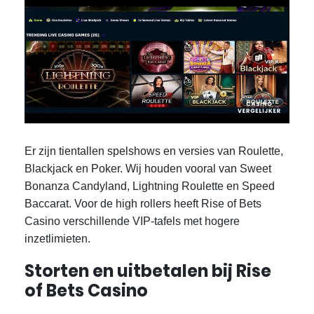
Er zijn tientallen spelshows en versies van Roulette,
Blackjack en Poker. Wij houden vooral van Sweet
Bonanza Candyland, Lightning Roulette en Speed
Baccarat. Voor de high rollers heeft Rise of Bets
Casino verschillende VIP-tafels met hogere
inzetlimieten.
Storten en uitbetalen bij Rise
of Bets Casino