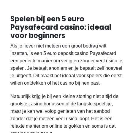
Spelen bij een 5 euro
Paysafecard casino: ideaal
voor beginners
Als je liever niet meteen een groot bedrag wilt
inzetten, is een 5 euro deposit casino Paysafecard
een perfecte manier om veilig en zonder veel risico te
spelen. Je betaalt anoniem en je bepaalt zelf hoeveel
je uitgeeft. Dit maakt het ideaal voor spelers die eerst
willen ontdekken of het casino bij hen past.
Natuurlijk krijg je bij een kleine storting niet altijd de
grootste casino bonussen of de langste speeltijd,
maar je kan wel volop genieten van het aanbod
zonder dat je meteen veel risico loopt. Het is een
relaxte manier om online te gokken en soms is dat