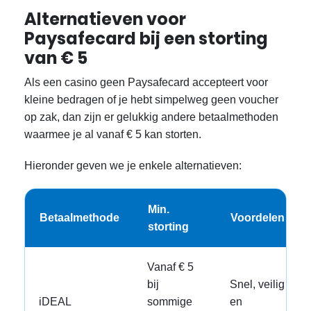
Alternatieven voor
Paysafecard bij een storting
van € 5
Als een casino geen Paysafecard accepteert voor
kleine bedragen of je hebt simpelweg geen voucher
op zak, dan zijn er gelukkig andere betaalmethoden
waarmee je al vanaf € 5 kan storten.
Hieronder geven we je enkele alternatieven:
Min.
Betaalmethode
Voordelen
storting
Vanaf € 5
bij
Snel, veilig
iDEAL
sommige
en