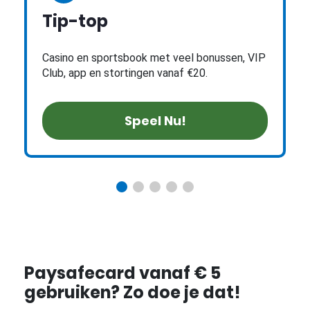
Tip-top
Casino en sportsbook met veel bonussen, VIP
Club, app en stortingen vanaf €20.
Speel Nu!
Paysafecard vanaf € 5
gebruiken? Zo doe je dat!