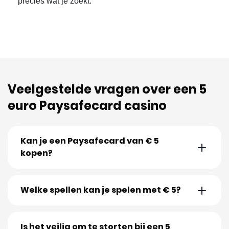
precies wat je zoekt.
Veelgestelde vragen over een 5
euro Paysafecard casino
Kan je een Paysafecard van € 5
kopen?
Welke spellen kan je spelen met € 5?
Is het veilig om te storten bij een 5