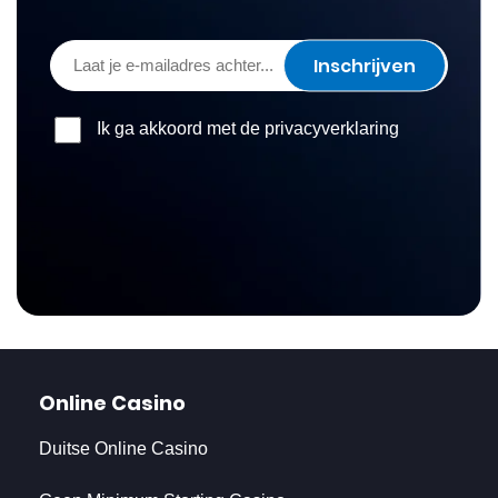
Ik ga akkoord met de privacyverklaring
Online Casino
Duitse Online Casino