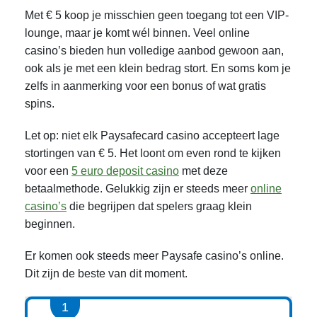
Met € 5 koop je misschien geen toegang tot een VIP-
lounge, maar je komt wél binnen. Veel online
casino’s bieden hun volledige aanbod gewoon aan,
ook als je met een klein bedrag stort. En soms kom je
zelfs in aanmerking voor een bonus of wat gratis
spins.
Let op: niet elk Paysafecard casino accepteert lage
stortingen van € 5. Het loont om even rond te kijken
voor een
5 euro deposit casino
met deze
betaalmethode. Gelukkig zijn er steeds meer
online
casino’s
die begrijpen dat spelers graag klein
beginnen.
Er komen ook steeds meer Paysafe casino’s online.
Dit zijn de beste van dit moment.