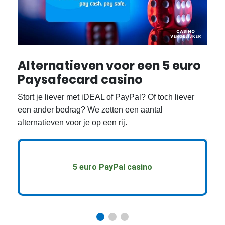
Alternatieven voor een 5 euro
Paysafecard casino
Stort je liever met iDEAL of PayPal? Of toch liever
een ander bedrag? We zetten een aantal
alternatieven voor je op een rij.
5 euro PayPal casino