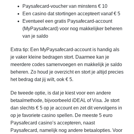
Paysafecard-voucher van minstens € 10
Een casino dat stortingen accepteert vanaf € 5
Eventueel een gratis Paysafecard-account
(MyPaysafecard) voor nog makkelijker beheren
van je saldo
Extra tip: Een MyPaysafecard-account is handig als
je vaker kleine bedragen stort. Daarmee kan je
meerdere codes samenvoegen en makkelijk je saldo
beheren. Zo houd je overzicht en stort je altijd precies
het bedrag dat jij wilt, ook € 5.
De tweede optie, is dat je kiest voor een andere
betaalmethode, bijvoorbeeld iDEAL of Visa. Je stort
dan slechts € 5 op je account en zet dit vervolgens in
op je favoriete casino spellen. De meeste 5 euro
Paysafecard casino’s accepteren, naast
Paysafecard, namelijk nog andere betaalopties. Voor