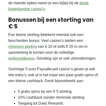
de meeste opties neem je een kijkje bij de
beste
buitenlandse casino’s
.
Bonussen bij een storting van
€ 5
Een kleine storting betekent meestal ook een
bescheiden bonus. Veel casino’s stellen een
minimum storting
van € 10 of zelfs € 20 in om in
aanmerking te komen voor de volledige
welkomstbonus
. Gelukkig zijn er ook uitzonderingen.
Sommige 5 euro Paysafecard casino’s geven je wél
iets extra’s, ook al is het maar een paar gratis spins of
een kleine cashback. Denk bijvoorbeeld aan:
5 gratis spins bij een € 5 storting
10% cashback zonder minimale storting
Toegang tot Daily Rewards